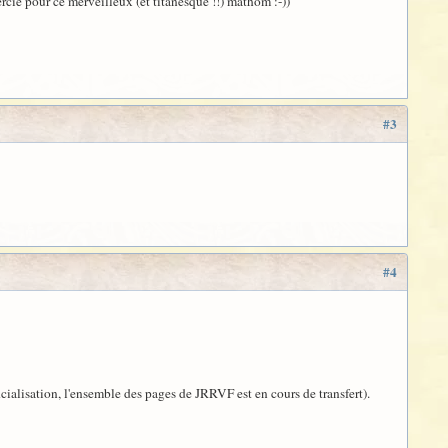
ercie pour ce merveilleux (et titanesque !!) mathom :-))
#3
#4
icialisation, l'ensemble des pages de JRRVF est en cours de transfert).