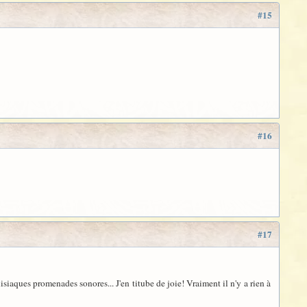
#15
#16
#17
iaques promenades sonores... J'en titube de joie! Vraiment il n'y a rien à