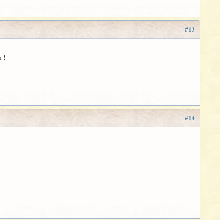
#13
n !
#14