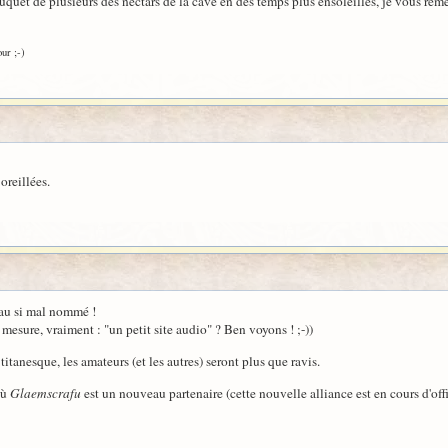
ouquet de plusieurs des nectars de la cave en des temps plus ensoleillés, je vous rem
ur ;-)
oreillées.
eau si mal nommé !
mesure, vraiment : "un petit site audio" ? Ben voyons ! ;-))
titanesque, les amateurs (et les autres) seront plus que ravis.
ù
Glaemscrafu
est un nouveau partenaire (cette nouvelle alliance est en cours d'off