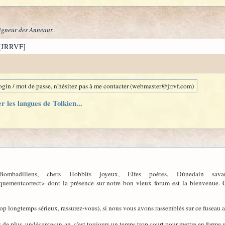
igneur des Anneaux
.
[JRRVF]
gin / mot de passe, n'hésitez pas à me contacter (webmaster@jrrvf.com)
r les langues de Tolkien...
Bombadiliens, chers Hobbits joyeux, Elfes poètes, Dúnedain sava
quementcorrect> dont la présence sur notre bon vieux forum est la bienvenue. C
op longtemps sérieux, rassurez-vous), si nous vous avons rassemblés sur ce fuseau auj
 de plus, undécante-un an, c'est toujours un temps trop court pour mettre en forme 