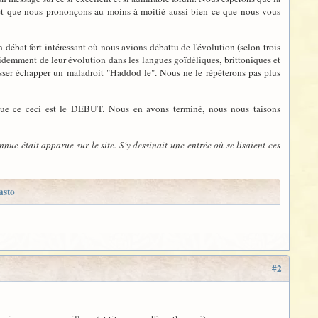
 et que nous prononçons au moins à moitié aussi bien ce que nous vous
 débat fort intéressant où nous avions débattu de l'évolution (selon trois
idemment de leur évolution dans les langues goïdéliques, brittoniques et
isser échapper un maladroit "Haddod le". Nous ne le répéterons pas plus
que ce ceci est le DEBUT. Nous en avons terminé, nous nous taisons
onnue était apparue sur le site. S'y dessinait une entrée où se lisaient ces
asto
#2