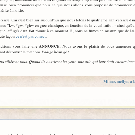
 aussi bien prononcer que nous ce que nous allons vous proposer de prononcer;
érite à moitié.
saire. Car c'est bien sûr aujourd'hui que nous fêtons le quatrième anniversaire d'un
es *kw, *gw, *ghw en grec classique, en fonction de la vocalisation - ainsi qu'év
 que, affligés d'un fort rhume à ce moment là, nous ne fûmes en mesure que de la
oute façon
ce n'est pas correct
.
ANNONCE
oudrions vous faire une
. Nous avons le plaisir de vous annoncer 
sant découvrir le mathom.
Éadige béon gé !
eurs cillèrent tous. Quand ils ouvrirent les yeux, une aile qui leur était encore inc
Minno, me
ll
yn, a l