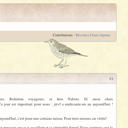
Contributions :
Récentes
|
Sans réponse
#1
nts, Rohirrim voyageurs, et fiers Nabots. Et aussi chers
e jour est important pour nous : jrrvf a undécante-un an aujourd'hui !
ourd'hui, c'est pour une certaine raison. Pour trois raisons, en vérité!
un message sur ce si excellent et si admirable forum! Nous espérons que la