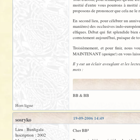
moitié d'entre vous pourrons à moitié
proposons de prononcer que cela ne le m
En second lieu, pour célébrer un anniver
manières) des occlusives indo-européenn
elfiques. Débat qui fut splendide bien
correctement aujourd'hui, puisque de t
Troisièmement, et pour finir, nous v
MAINTENANT
en vous lais
(quoique!)
Il y eut un éclair aveuglant et les lect
mots :
BB & BB
Hors ligne
19-09-2006 14:49
sosryko
Lieu : Burdigala
Cher BB²
Inscription : 2002