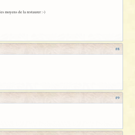
les moyens de la restaurer :-)
#8
#9