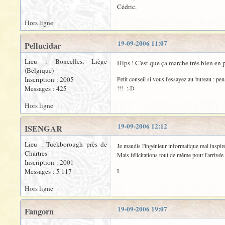
Cédric.
Hors ligne
19-09-2006 11:07
Pellucidar
Lieu : Boncelles, Liège
Hips ! C'est que ça marche très bien en
(Belgique)
Inscription : 2005
Petit conseil si vous l'essayez au bureau : 
Messages : 425
!!! :-D
Hors ligne
19-09-2006 12:12
ISENGAR
Lieu : Tuckborough près de
Je maudis l'ingénieur informatique mal inspiré
Chartres
Mais félicitations tout de même pour l'arrivée
Inscription : 2001
Messages : 5 117
I.
Hors ligne
19-09-2006 19:07
Fangorn