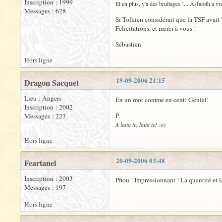
Inscription : 1999
Et en plus, y'a des bruitages !... Asfaloth a vr
Messages : 628
Si Tolkien considérait que la TSF avait "
Félicitations, et merci à vous !
Sébastien
Hors ligne
19-09-2006 21:15
Dragon Sacquet
Lieu : Angers
En un mot comme en cent: Génial!
Inscription : 2002
P.
Messages : 227
A laita te, laita te! :o)
Hors ligne
20-09-2006 03:48
Feartanel
Inscription : 2003
Pfiou ! Impressionnant ! La quantité et la 
Messages : 197
Hors ligne