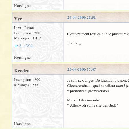
Hors ligne
24-09-2006 21:51
Yyr
Lieu : Reims
Inscription : 2001
C'est vraiment tout ce que je puis faire
Messages : 3 412
Jérôme ;)
Site Web
Hors ligne
25-09-2006 17:47
Kendra
Inscription : 2001
Je suis aux anges. De khuzdul prononcé..
Messages : 758
Gloemscrafu...... quel excellent nom ! j
* prononcer "glomescrafou"
Mais : "Gloemscrafu*
* Allez-voir sur le site des B&B"
Hors ligne