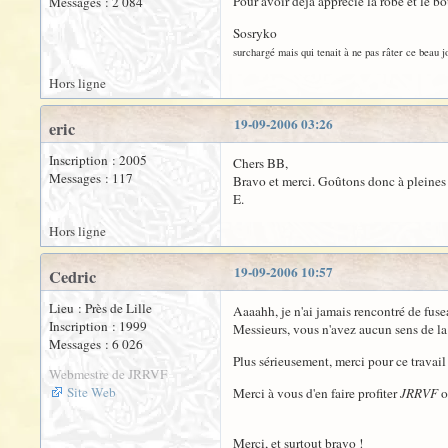
Pour avoir déjà apprécié la robe et le b
Messages : 2 084
Sosryko
surchargé mais qui tenait à ne pas râter ce beau jo
Hors ligne
19-09-2006 03:26
eric
Inscription : 2005
Chers BB,
Messages : 117
Bravo et merci. Goûtons donc à pleines 
E.
Hors ligne
19-09-2006 10:57
Cedric
Lieu : Près de Lille
Aaaahh, je n'ai jamais rencontré de fus
Inscription : 1999
Messieurs, vous n'avez aucun sens de la 
Messages : 6 026
Plus sérieusement, merci pour ce travail 
Webmestre de JRRVF
Site Web
Merci à vous d'en faire profiter
JRRVF
o
Merci, et surtout bravo !