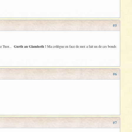
#5
de Tuor...
Gurth an Glamhoth !
Ma collègue en face de moi a fait un de ces bonds
#6
#7