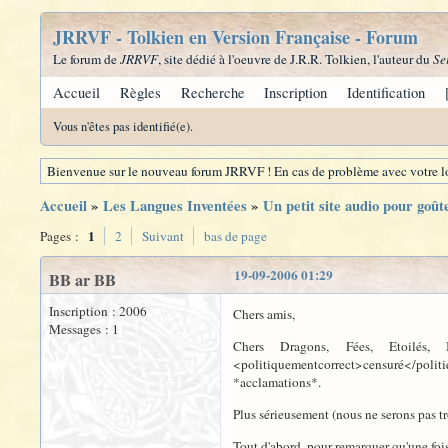
JRRVF - Tolkien en Version Française - Forum
Le forum de
JRRVF
, site dédié à l'oeuvre de J.R.R. Tolkien, l'auteur du
Se
Accueil
Règles
Recherche
Inscription
Identification
Vous n'êtes pas identifié(e).
Bienvenue sur le nouveau forum JRRVF ! En cas de problème avec votre lo
Accueil
»
Les Langues Inventées
»
Un petit site audio pour goûte
1
Pages :
2
Suivant
bas de page
19-09-2006 01:29
BB ar BB
Inscription : 2006
Chers amis,
Messages : 1
Chers Dragons, Fées, Etoilés, 
<politiquementcorrect>censuré</politi
*acclamations*.
Plus sérieusement (nous ne serons pas tr
Tout d'abord, pour remarquer qu'une fois