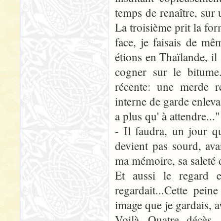
temps de renaître, sur
La troisième prit la for
face, je faisais de mê
étions en Thaïlande, il
cogner sur le bitume.
récente: une merde re
interne de garde enlevan
a plus qu' à attendre..."
- Il faudra, un jour q
devient pas sourd, ava
ma mémoire, sa saleté d
Et aussi le regard e
regardait...Cette pein
image que je gardais, 
Voilà...Quatre décès,