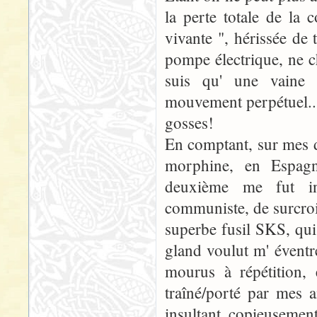
la perte totale de la 
vivante ", hérissée de t
pompe électrique, ne ch
suis qu' une vaine 
mouvement perpétuel...J
gosses!
En comptant, sur mes d
morphine, en Espagne
deuxième me fut in
communiste, de surcroi
superbe fusil SKS, qui 
gland voulut m' éventrer
mourus à répétition,
traîné/porté par mes 
insultant copieusemen