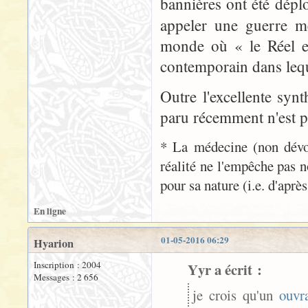
bannières ont été dépl
appeler une guerre 
monde où « le Réel e
contemporain dans leq
Outre l'excellente sy
paru récemment n'est pa
* La médecine (non dévoy
réalité ne l'empêche pas no
pour sa nature (i.e. d'aprè
En ligne
01-05-2016 06:29
Hyarion
Inscription : 2004
Yyr a écrit :
Messages : 2 656
je crois qu'un
ouvr