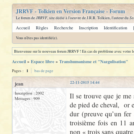
JRRVF - Tolkien en Version Française - Forum
Le forum de
JRRVF
, site dédié à l'oeuvre de J.R.R. Tolkien, l'auteur du
Se
Accueil
Règles
Recherche
Inscription
Identification
Vous n'êtes pas identifié(e).
Bienvenue sur le nouveau forum JRRVF ! En cas de problème avec votre lo
Accueil
»
Espace libre
»
Transhumanisme et "Nazgulisation"
1
Pages :
bas de page
22-11-2015 14:44
jean
Inscription : 2002
Il se trouve que je me 
Messages : 909
de pied de cheval, or en
dur (preuve qu’un fer 
troisième fois en 11 
non « trois sans quatre