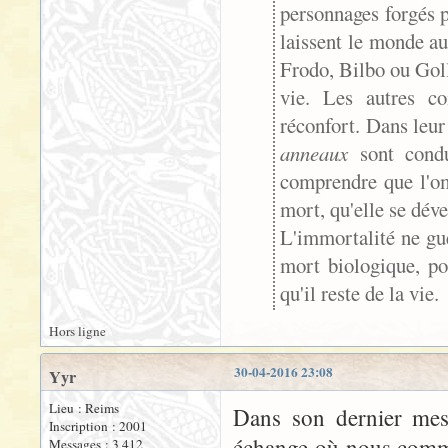
personnages forgés p
laissent le monde au
Frodo, Bilbo ou Goll
vie. Les autres c
réconfort. Dans leur
anneaux
sont condu
comprendre que l'om
mort, qu'elle se déve
L'immortalité ne gué
mort biologique, po
qu'il reste de la vie.
Hors ligne
30-04-2016 23:08
Yyr
Lieu : Reims
Dans son dernier mess
Inscription : 2001
échange où nous commen
Messages : 3 412