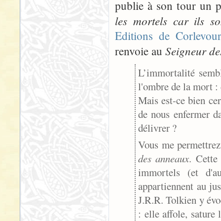
publie à son tour un p
les mortels car ils s
Editions de Corlevou
Seigneur d
renvoie au
L’immortalité sembl
l'ombre de la mort : 
Mais est-ce bien cer
de nous enfermer da
délivrer ?
Vous me permettrez 
des anneaux
. Cette
immortels (et d'a
appartiennent au just
J.R.R. Tolkien y évo
: elle affole, sature