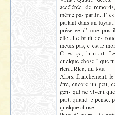
accélérée, de remords,
même pas partir...T' es
parlant dans un tuyau..
préserve d' une possi
elle...Le bruit des ro
meurs pas, c' est le mo
C' est ça, la mort...L
quelque chose " que tu 
rien...Rien, du tout!
Alors, franchement, le 
être, encore un peu, ce
gens qui ne vivent que
part, quand je pense, pa
quelque chose!
Pour d' autres, je pré