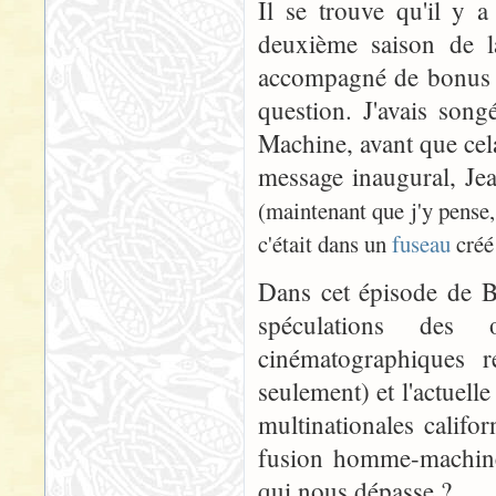
Il se trouve qu'il y 
deuxième saison de l
accompagné de bonus c
question. J'avais song
Machine, avant que cela 
message inaugural, Jea
(maintenant que j'y pense,
c'était dans un
fuseau
créé 
Dans cet épisode de B
spéculations des 
cinématographiques r
seulement) et l'actuell
multinationales califo
fusion homme-machine 
qui nous dépasse ?