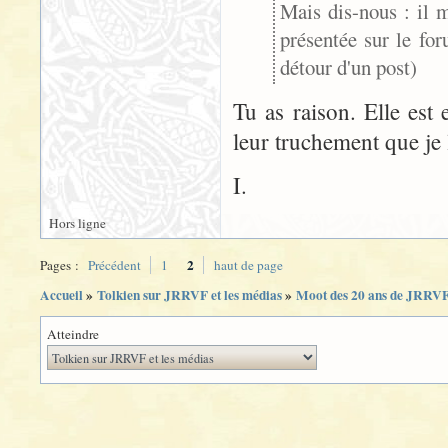
Mais dis-nous : il 
présentée sur le fo
détour d'un post)
Tu as raison. Elle est 
leur truchement que je 
I.
Hors ligne
2
Pages :
Précédent
1
haut de page
Accueil
»
Tolkien sur JRRVF et les médias
»
Moot des 20 ans de JRRV
Atteindre