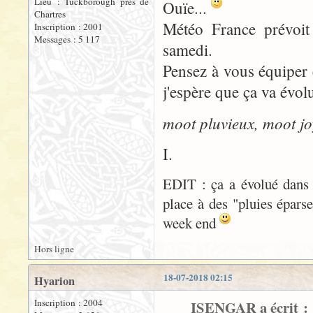
Lieu : Tuckborough près de
Ouïe...
Chartres
Météo France prévoit 
Inscription : 2001
Messages : 5 117
samedi.
Pensez à vous équiper 
j'espère que ça va évol
moot pluvieux, moot j
I.
EDIT : ça a évolué dans l
place à des "pluies éparse
week end
Hors ligne
18-07-2018 02:15
Hyarion
Inscription : 2004
ISENGAR a écrit :