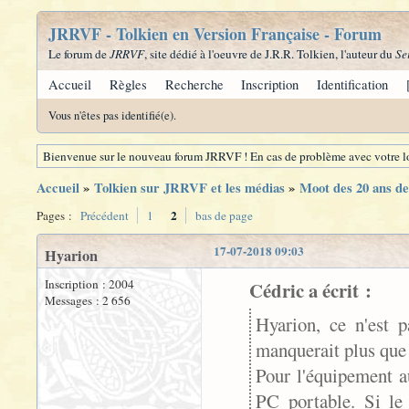
JRRVF - Tolkien en Version Française - Forum
Le forum de
JRRVF
, site dédié à l'oeuvre de J.R.R. Tolkien, l'auteur du
Se
Accueil
Règles
Recherche
Inscription
Identification
Vous n'êtes pas identifié(e).
Bienvenue sur le nouveau forum JRRVF ! En cas de problème avec votre lo
Accueil
»
Tolkien sur JRRVF et les médias
»
Moot des 20 ans 
2
Pages :
Précédent
1
bas de page
17-07-2018 09:03
Hyarion
Inscription : 2004
Cédric a écrit :
Messages : 2 656
Hyarion, ce n'est p
manquerait plus que 
Pour l'équipement a
PC portable. Si le 