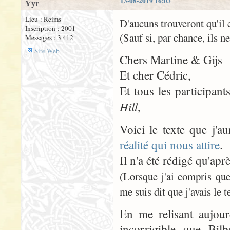
13-08-2019 16:03
Yyr
Lieu : Reims
D'aucuns trouveront qu'il 
Inscription : 2001
(Sauf si, par chance, ils n
Messages : 3 412
Site Web
Chers Martine & Gijs
Et cher Cédric,
Et tous les participa
Hill
,
Voici le texte que j'a
réalité qui nous attire
.
Il n'a été rédigé qu'apr
(Lorsque j'ai compris que
me suis dit que j'avais le
En me relisant aujour
incorrigible que Bil