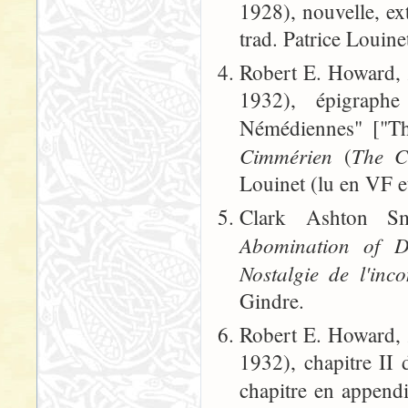
1928), nouvelle, ex
trad. Patrice Louine
Robert E. Howard,
1932), épigraphe
Némédiennes" ["Th
Cimmérien
The C
(
Louinet (lu en VF e
Clark Ashton S
Abomination of De
Nostalgie de l'inc
Gindre.
Robert E. Howard,
1932), chapitre II 
chapitre en appendi