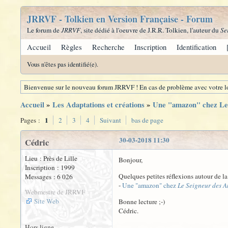
JRRVF - Tolkien en Version Française - Forum
Le forum de
JRRVF
, site dédié à l'oeuvre de J.R.R. Tolkien, l'auteur du
Se
Accueil
Règles
Recherche
Inscription
Identification
Vous n'êtes pas identifié(e).
Bienvenue sur le nouveau forum JRRVF ! En cas de problème avec votre lo
Accueil
»
Les Adaptations et créations
»
Une "amazon" chez Le
1
Pages :
2
3
4
Suivant
bas de page
30-03-2018 11:30
Cédric
Lieu : Près de Lille
Bonjour,
Inscription : 1999
Quelques petites réflexions autour de l
Messages : 6 026
-
Une "amazon" chez
Le Seigneur des 
Webmestre de JRRVF
Site Web
Bonne lecture ;-)
Cédric.
Hors ligne