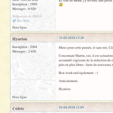
Et, tout de même, j'y reviens, une petit
Inscription : 1999
Messages : 6 026
Webmestre de JRRVF
Site Web
Hors ligne
31-03-2018 13:20
Hyarion
Inscription : 2004
Merci pour cette pensée, et sans rire, Céd
Messages : 2 656
Concernant Martin, oui, il est scénariste
accumulé s'agissant de la rédaction de s
plus en plus libres - faute de nouveaux r
Bon week-end également. :-)
Amicalement,
Hyarion.
Hors ligne
02-04-2018 11:09
Cédric