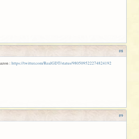
#8
mazon :
https://twitter.com/RealGDT/status/980509522274824192
#9