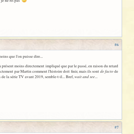
 je ne ris pas
#6
moins que l'on puisse dire...
t à présent moins directement impliqué que par le passé, en raison du retard
ectement par Martin comment l'histoire doit finir, mais ils sont
de facto
de
n de la série TV avant 2019, semble-t-il... Bref,
wait and see
...
#7