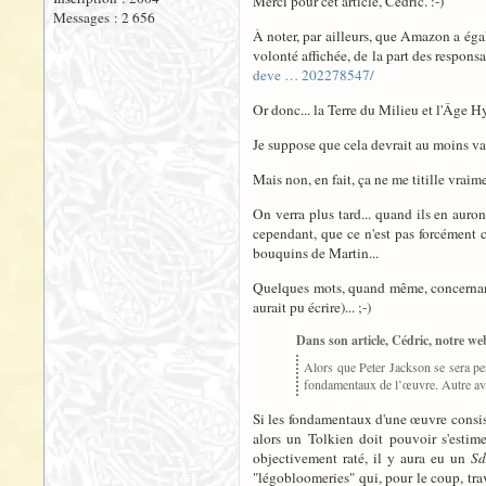
Merci pour cet article, Cédric. :-)
Messages : 2 656
À noter, par ailleurs, que Amazon a ég
volonté affichée, de la part des respons
deve … 202278547/
Or donc... la Terre du Milieu et l'Âge H
Je suppose que cela devrait au moins vagu
Mais non, en fait, ça ne me titille vraimen
On verra plus tard... quand ils en auron
cependant, que ce n'est pas forcément c
bouquins de Martin...
Quelques mots, quand même, concernant to
aurait pu écrire)... ;-)
Dans son article, Cédric, notre web
Alors que Peter Jackson se sera perd
fondamentaux de l’œuvre. Autre a
Si les fondamentaux d'une œuvre consist
alors un Tolkien doit pouvoir s'esti
objectivement raté, il y aura eu un
S
"légobloomeries" qui, pour le coup, trav