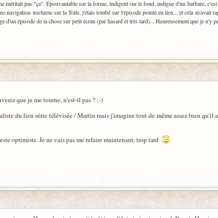
 ne méritait pas "ça". Épouvantable sur la forme, indigent sur le fond, indigne d'un barbare, c'es
une navigation nocturne sur la Toile, j'étais tombé sur l'épisode pointé en lien... et cela m'avait r
e d'un épisode de la chose sur petit écran (par hasard et très tard)... Heureusement que je n'y 
'avenir que je me tourne, n'est-il pas ? ;-)
iste du lien série télévisée / Martin mais j'imagine tout de même assez bien qu'il a a
reste optimiste. Je ne vais pas me refaire maintenant, trop tard