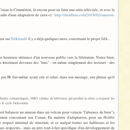
 Conan le Cimmérien, là encore pour en faire une série télévisée, et avec la
 cadre d'une adaptation de ceux-ci :
http://deadline.com/2018/02/amazon-
 jeu sur
Tolkiendil
il y a déjà quelques mois, concernant le projet
SdA
...
une heureuse attirance d'un nouveau public vers la littérature. Notez bien,
s forcément devenus des "fans" - ou même simplement des lecteurs - des
t par JR (lui-même ayant cité et salué, dans son message, une phrase qu'il
bertés scénaristiques, HBO (châine de télévision qui produit la série) a respecté les
ns le cycle Jacksonien.
oit balancer un anneau dans un volcan pour vaincre "l'absence de bien"),
inimum concernant son Conan. En matière d'adaptation, pour un
Hobbit
respect minimal de structure, et ce malgré toutes ses faiblesses et les
aux respectés... mais au prix tout-à-fait spécifique d'un développement de