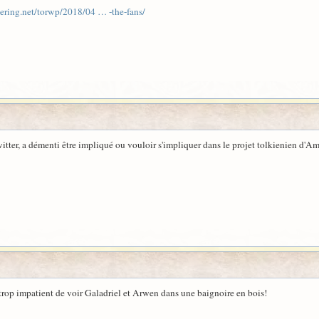
ering.net/torwp/2018/04 … -the-fans/
itter, a démenti être impliqué ou vouloir s'impliquer dans le projet tolkienien d'A
trop impatient de voir Galadriel et Arwen dans une baignoire en bois!