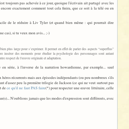
st toujours pas achevée à ce jour, quoique l'écrivain ait partagé avec les
as encore exactement comment tout cela finira, que ce soit à la télé ou en
acile de le réduire à Liv Tyler (et quand bien même : qui pourrait dire
e cas), si tu veux mon avis... ;-)
ien plus large pour s’exprimer. Il permet en effet de parler des aspects “superflus”
ncore insérer des moments pour étudier la psychologie des personnages sont autant
tre respect de l'œuvre originale et adaptation.
 en série, à l'inverse de la narration howardienne, par exemple... sauf
es aux héros récurrents mais aux épisodes indépendants (ou peu nombreux s'ils
nt d'assez peu la première trilogie de Jackson (ce qui ne veut surtout pas
it de
ce qu'il ne faut PAS faire
(*) pour respecter une œuvre littéraire, celle
ran(s)... N'oublions jamais que les modes d'expression sont différents, avec