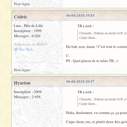
Hors ligne
06-04-2018 19:54
Cédric
Lieu : Près de Lille
TB a écrit :
Inscription : 1999
Chouette...Tolkien en mode GoT: j's
Messages : 6 026
Carpe diem...
Webmestre de JRRVF
Ha bah, non, damn ! C'est tout le contra
Site Web
C.
PS : Quel plaisir de te relire TB ;-)
Hors ligne
06-04-2018 20:57
Hyarion
Inscription : 2004
TB a écrit :
Messages : 2 656
Chouette...Tolkien en mode GoT: j's
Carpe diem...
Haha, finalement, vu comme ça, ça pourr
Carpe diem, oui, et plutôt deux fois qu'