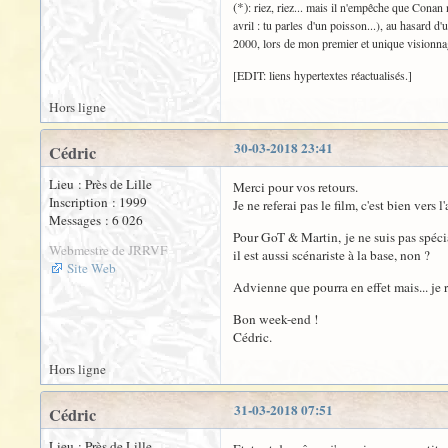
(*)
: riez, riez... mais il n'empêche que Conan
avril : tu parles d'un poisson...), au hasard d'
2000, lors de mon premier et unique visionnag
[EDIT: liens hypertextes réactualisés.]
Hors ligne
30-03-2018 23:41
Cédric
Lieu : Près de Lille
Merci pour vos retours.
Inscription : 1999
Je ne referai pas le film, c'est bien vers l
Messages : 6 026
Pour GoT & Martin, je ne suis pas spécial
Webmestre de JRRVF
il est aussi scénariste à la base, non ?
Site Web
Advienne que pourra en effet mais... je 
Bon week-end !
Cédric.
Hors ligne
31-03-2018 07:51
Cédric
Lieu : Près de Lille