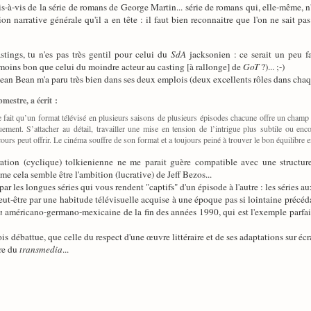
-à-vis de la série de romans de George Martin... série de romans qui, elle-même, n'e
on narrative générale qu'il a en tête : il faut bien reconnaitre que l'on ne sait p
tings, tu n'es pas très gentil pour celui du
SdA
jacksonien : ce serait un peu f
moins bon que celui du moindre acteur au casting [à rallonge] de
GoT
?)... ;-)
, Sean Bean m'a paru très bien dans ses deux emplois (deux excellents rôles dans chaqu
mestre, a écrit :
 fait qu’un format télévisé en plusieurs saisons de plusieurs épisodes chacune offre un champ b
ment. S’attacher au détail, travailler une mise en tension de l’intrigue plus subtile ou e
ours peut offrir. Le cinéma souffre de son format et a toujours peiné à trouver le bon équilibre en
rration (cyclique) tolkienienne ne me parait guère compatible avec une structure
e cela semble être l'ambition (lucrative) de Jeff Bezos...
pe, par les longues séries qui vous rendent "captifs" d'un épisode à l'autre : les séri
ut-être par une habitude télévisuelle acquise à une époque pas si lointaine précéda
n
américano-germano-mexicaine de la fin des années 1990, qui est l'exemple parfa
ois débattue, que celle du respect d'une œuvre littéraire et de ses adaptations sur éc
ure du
transmedia
...