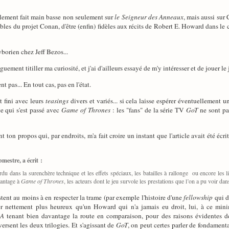
alement fait main basse non seulement sur
le Seigneur des Anneaux
, mais aussi sur
ables du projet Conan, d'être (enfin) fidèles aux récits de Robert E. Howard dans le
yborien chez Jeff Bezos...
ement titiller ma curiosité, et j'ai d'ailleurs essayé de m'y intéresser et de jouer le
t pas... En tout cas, pas en l'état.
t fini avec leurs
teasings
divers et variés... si cela laisse espérer éventuellement 
e qui s'est passé avec
Game of Thrones
: les "fans" de la série TV
GoT
ne sont pa
n propos qui, par endroits, m'a fait croire un instant que l'article avait été écri
mestre, a écrit :
u dans la surenchère technique et les effets spéciaux, les batailles à rallonge ou encore les li
vantage à
Game of Thrones
, les acteurs dont le jeu survole les prestations que l’on a pu voir da
ent au moins à en respecter la trame (par exemple l'histoire d'une
fellowship
qui d
mer nettement plus heureux qu'un Howard qui n'a jamais eu droit, lui, à ce m
dA
tenant bien davantage la route en comparaison, pour des raisons évidentes de 
ersent les deux trilogies. Et s'agissant de
GoT
, on peut certes parler de fondament