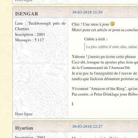
30-03-2018 21:50
ISENGAR
Lieu : Tuckborough près de
Chic ! Une mise à jour
Chartres
Merci pour cet article et pour sa conclu
Inscription : 2001
Cédric a écrit :
Messages : 5 117
La plus célèbre d’entre elles, même
Yahouu ! j'aurais pu écrire cette phrase
Ceci-dit, lorsque tu ajoutes plus loin q
de la Communauté de l'Anneau
.
TM
Je n'ai pas lu l'intégralité de l’œuvre d
tandis que Jackson démarrait poitrine au
Vivement "Amazon of the Ring", qu'on p
Par contre, si Peter Dinklage joue Bilbo,
I.
Hors ligne
30-03-2018 22:27
Hyarion
Inscription : 2004