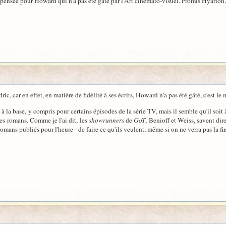
e pensée pour Howard qui n'a pas été gâté par l'Art cinémato-visuel. Promis Hyarion,
ric, car en effet, en matière de fidélité à ses écrits, Howard n'a pas été gâté, c'est le 
 à la base, y compris pour certains épisodes de la série TV, mais il semble qu'il soi
es romans. Comme je l'ai dit, les
showrunners
de
GoT
, Benioff et Weiss, savent dir
omans publiés pour l'heure - de faire ce qu'ils veulent, même si on ne verra pas la fi