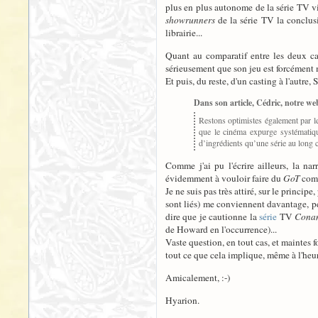
plus en plus autonome de la série TV vis
showrunners
de la série TV la conclusi
librairie...
Quant au comparatif entre les deux cas
sérieusement que son jeu est forcément 
Et puis, du reste, d'un casting à l'autre
Dans son article, Cédric, notre web
Restons optimistes également par le
que le cinéma expurge systématique
d’ingrédients qu’une série au long c
Comme j'ai pu l'écrire ailleurs, la na
évidemment à vouloir faire du
GoT
comm
Je ne suis pas très attiré, sur le princi
sont liés) me conviennent davantage, pe
dire que je cautionne la
série
TV
Cona
de Howard en l'occurrence)...
Vaste question, en tout cas, et maintes f
tout ce que cela implique, même à l'he
Amicalement, :-)
Hyarion.