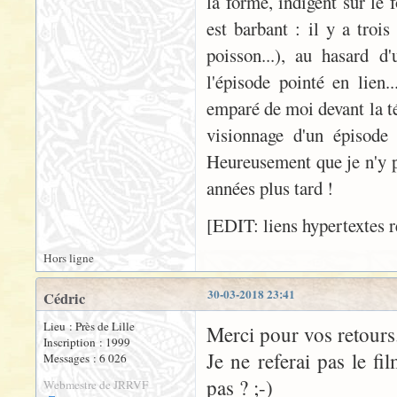
la forme, indigent sur le 
est barbant : il y a trois
poisson...), au hasard d
l'épisode pointé en lien..
emparé de moi devant la té
visionnage d'un épisode 
Heureusement que je n'y p
années plus tard !
[EDIT: liens hypertextes r
Hors ligne
30-03-2018 23:41
Cédric
Lieu : Près de Lille
Merci pour vos retours
Inscription : 1999
Je ne referai pas le fil
Messages : 6 026
pas ? ;-)
Webmestre de JRRVF