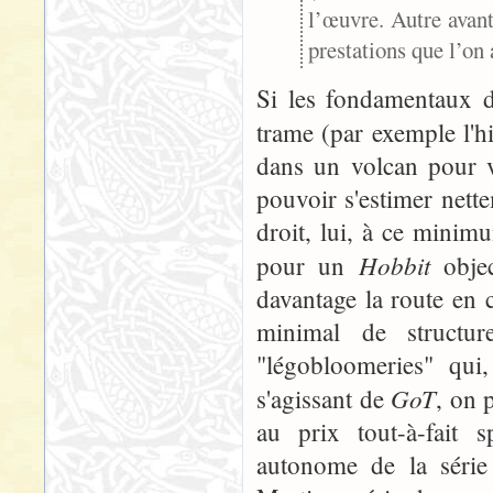
l’œuvre. Autre avan
prestations que l’on 
Si les fondamentaux d
trame (par exemple l'h
dans un volcan pour v
pouvoir s'estimer net
droit, lui, à ce mini
Hobbit
pour un
objec
davantage la route en 
minimal de structur
"légobloomeries" qui,
GoT
s'agissant de
, on 
au prix tout-à-fait 
autonome de la série