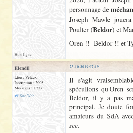
méchant
personnage de
Joseph Mawle jouer
Beldor
Poulter (
) et Ma
Oren !! Beldor !! et
Hors ligne
23-10-2019 07:19
Elendil
Lieu : Velaux
Il s'agit vraisembla
Inscription : 2008
spéculions qu'Oren se
Messages : 1 237
Site Web
Beldor, il y a pas ma
principal. Je doute fo
amateurs du SdA avec
see
.