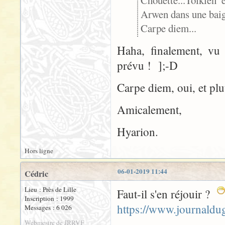
Chouette...Tolkien 
Arwen dans une baig
Carpe diem...
Haha, finalement, vu 
prévu ! ];-D
Carpe diem, oui, et plu
Amicalement,
Hyarion.
Hors ligne
06-01-2019 11:44
Cédric
Lieu : Près de Lille
Faut-il s'en réjouir ?
Inscription : 1999
https://www.journald
Messages : 6 026
Webmestre de JRRVF