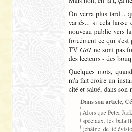
Mais non, en fait, ça ne 
On verra plus tard... q
variés... si cela laiss
nouveau public vers la 
forcément ce qui s'est
GoT
TV
ne sont pas f
des lecteurs - des bouq
Quelques mots, quand
m'a fait croire un insta
cité et salué, dans son 
Dans son article, Cé
Alors que Peter Jack
spéciaux, les batai
(châine de télévisi