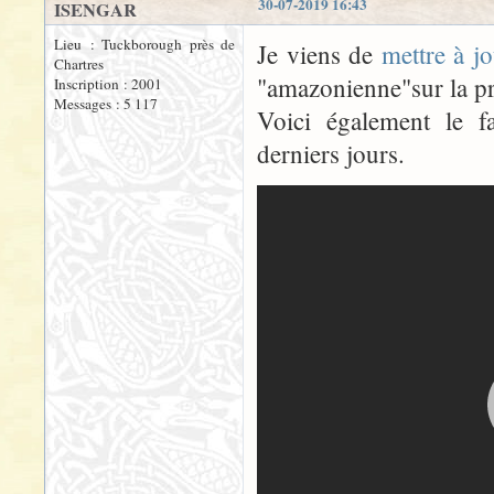
30-07-2019 16:43
ISENGAR
Lieu : Tuckborough près de
Je viens de
mettre à jo
Chartres
"amazonienne"sur la pr
Inscription : 2001
Messages : 5 117
Voici également le f
derniers jours.