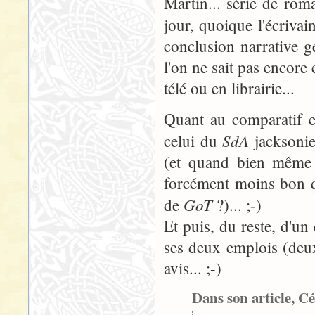
Martin... série de rom
jour, quoique l'écrivai
conclusion narrative gé
l'on ne sait pas encore
télé ou en librairie...
Quant au comparatif en
SdA
celui du
jacksonien
(et quand bien même :
forcément moins bon q
GoT
de
?)... ;-)
Et puis, du reste, d'un
ses deux emplois (deux
avis... ;-)
Dans son article, Cé