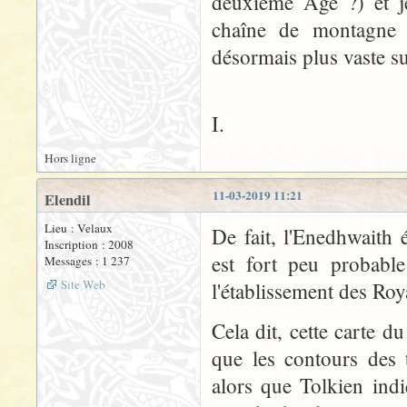
deuxième Age ?) et je
chaîne de montagne à
désormais plus vaste s
I.
Hors ligne
11-03-2019 11:21
Elendil
Lieu : Velaux
De fait, l'Enedhwaith 
Inscription : 2008
est fort peu probable
Messages : 1 237
Site Web
l'établissement des Roy
Cela dit, cette carte d
que les contours des 
alors que Tolkien ind