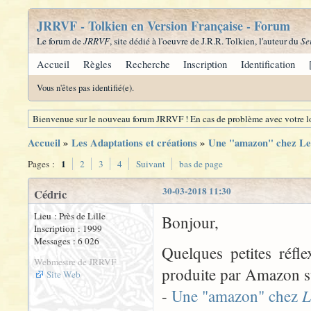
JRRVF - Tolkien en Version Française - Forum
Le forum de
JRRVF
, site dédié à l'oeuvre de J.R.R. Tolkien, l'auteur du
Se
Accueil
Règles
Recherche
Inscription
Identification
Vous n'êtes pas identifié(e).
Bienvenue sur le nouveau forum JRRVF ! En cas de problème avec votre lo
Accueil
»
Les Adaptations et créations
»
Une "amazon" chez Le
1
Pages :
2
3
4
Suivant
bas de page
30-03-2018 11:30
Cédric
Lieu : Près de Lille
Bonjour,
Inscription : 1999
Messages : 6 026
Quelques petites réfl
Webmestre de JRRVF
produite par Amazon s
Site Web
L
-
Une "amazon" chez