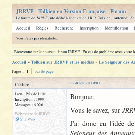
JRRVF - Tolkien en Version Française - Forum
Le forum de
JRRVF
, site dédié à l'oeuvre de J.R.R. Tolkien, l'auteur du
Se
Accueil
Règles
Recherche
Inscription
Identification
Vous n'êtes pas identifié(e).
Bienvenue sur le nouveau forum JRRVF ! En cas de problème avec votre lo
Accueil
»
Tolkien sur JRRVF et les médias
»
Le Seigneur des A
1
Pages :
bas de page
07-01-2020 10:01
Cédric
Lieu : Près de Lille
Bonjour,
Inscription : 1999
Messages : 6 026
JRR
Vous le savez, sur
Webmestre de JRRVF
Site Web
J'ai donc eu l'idée d
Seigneur des Anneaux