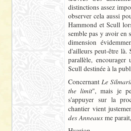
distinctions assez impo
observer cela aussi po
Hammond et Scull lors
semble pas y avoir en so
dimension évidemment
d'ailleurs peut-être là
parallèle, encourager
Scull destinée à la publ
Le Silmari
Concernant
the limit
", mais je p
s'appuyer sur la pro
chantier vient justem
des Anneaux
me parait,
Hyarion.