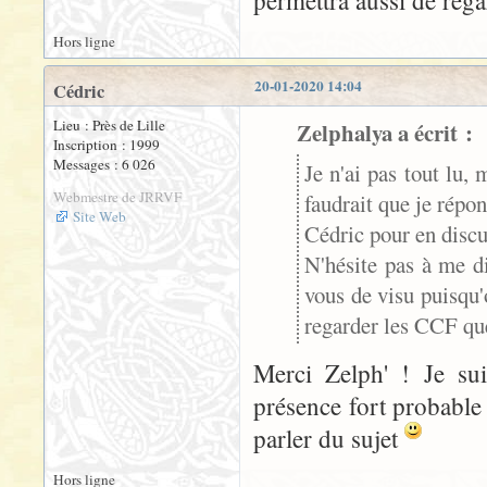
permettra aussi de rega
Hors ligne
20-01-2020 14:04
Cédric
Lieu : Près de Lille
Zelphalya a écrit :
Inscription : 1999
Messages : 6 026
Je n'ai pas tout lu,
Webmestre de JRRVF
faudrait que je répon
Site Web
Cédric pour en disc
N'hésite pas à me di
vous de visu puisqu'
regarder les CCF que 
Merci Zelph' ! Je su
présence fort probable
parler du sujet
Hors ligne