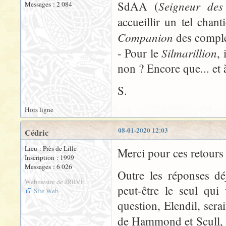
Seigneur des
SdAA (
Messages : 2 084
accueillir un tel chant
Companion
des complé
Silmarillion
- Pour le
, 
non ? Encore que... et 
S.
Hors ligne
08-01-2020 12:03
Cédric
Lieu : Près de Lille
Merci pour ces retours 
Inscription : 1999
Messages : 6 026
Outre les réponses d
Webmestre de JRRVF
peut-être le seul qui
Site Web
question, Elendil, sera
de Hammond et Scull, à