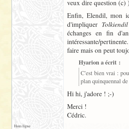
veux dire question (c) 
Enfin, Elendil, mon id
Tolkiendi
d'impliquer
échanges en fin d'an
intéressante/pertinen
faire mais on peut toujo
Hyarion a écrit :
C'est bien vrai : po
plan quinquennal de d
Hi hi, j'adore ! ;-)
Merci !
Cédric.
Hors ligne