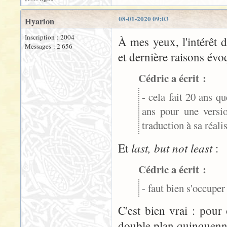
08-01-2020 09:03
Hyarion
Inscription : 2004
À mes yeux, l'intérêt 
Messages : 2 656
et dernière raisons évo
Cédric a écrit :
- cela fait 20 ans q
ans pour une versi
traduction à sa réali
last, but not least
Et
:
Cédric a écrit :
- faut bien s'occuper 
C'est bien vrai : pou
double plan quinquennal