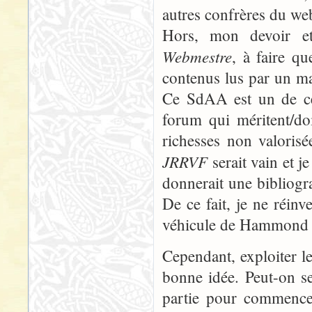
autres confrères du w
Hors, mon devoir et
Webmestre
, à faire q
contenus lus par un ma
Ce SdAA est un de ces
forum qui méritent/doi
richesses non valorisé
JRRVF
serait vain et 
donnerait une bibliogra
De ce fait, je ne réinv
véhicule de Hammond 
Cependant, exploiter l
bonne idée. Peut-on s
partie pour commencer