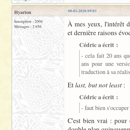
08-01-2020 09:03
Hyarion
Inscription : 2004
À mes yeux, l'intérêt 
Messages : 2 656
et dernière raisons évo
Cédric a écrit :
- cela fait 20 ans q
ans pour une versi
traduction à sa réali
last, but not least
Et
:
Cédric a écrit :
- faut bien s'occuper 
C'est bien vrai : pou
double plan quinquennal