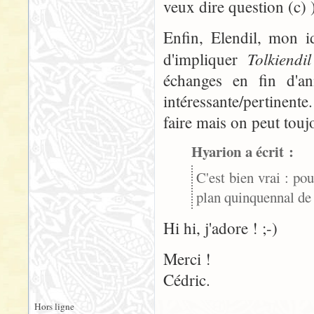
veux dire question (c) 
Enfin, Elendil, mon id
Tolkiendi
d'impliquer
échanges en fin d'an
intéressante/pertinen
faire mais on peut toujo
Hyarion a écrit :
C'est bien vrai : po
plan quinquennal de d
Hi hi, j'adore ! ;-)
Merci !
Cédric.
Hors ligne