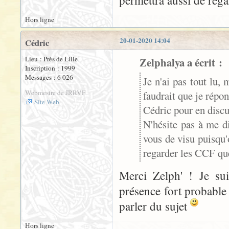
permettra aussi de rega
Hors ligne
20-01-2020 14:04
Cédric
Lieu : Près de Lille
Zelphalya a écrit :
Inscription : 1999
Messages : 6 026
Je n'ai pas tout lu,
Webmestre de JRRVF
faudrait que je répon
Site Web
Cédric pour en disc
N'hésite pas à me di
vous de visu puisqu'
regarder les CCF que 
Merci Zelph' ! Je su
présence fort probable
parler du sujet
Hors ligne