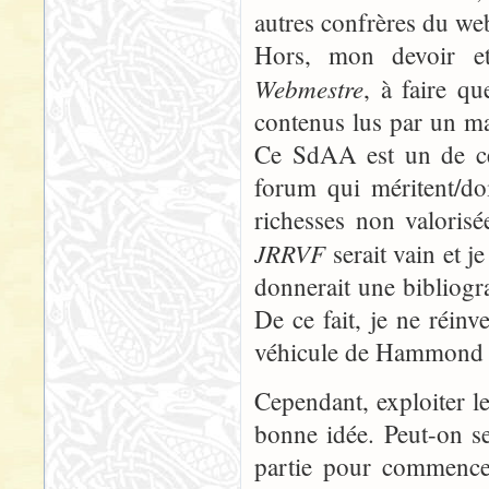
autres confrères du w
Hors, mon devoir et
Webmestre
, à faire q
contenus lus par un ma
Ce SdAA est un de ces
forum qui méritent/doi
richesses non valorisé
JRRVF
serait vain et 
donnerait une bibliogra
De ce fait, je ne réinv
véhicule de Hammond 
Cependant, exploiter l
bonne idée. Peut-on s
partie pour commencer