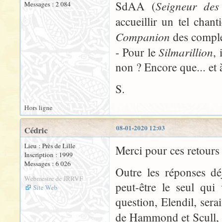
Seigneur des
SdAA (
Messages : 2 084
accueillir un tel chant
Companion
des complé
Silmarillion
- Pour le
, 
non ? Encore que... et 
S.
Hors ligne
08-01-2020 12:03
Cédric
Lieu : Près de Lille
Merci pour ces retours 
Inscription : 1999
Messages : 6 026
Outre les réponses d
Webmestre de JRRVF
peut-être le seul qui
Site Web
question, Elendil, sera
de Hammond et Scull, à