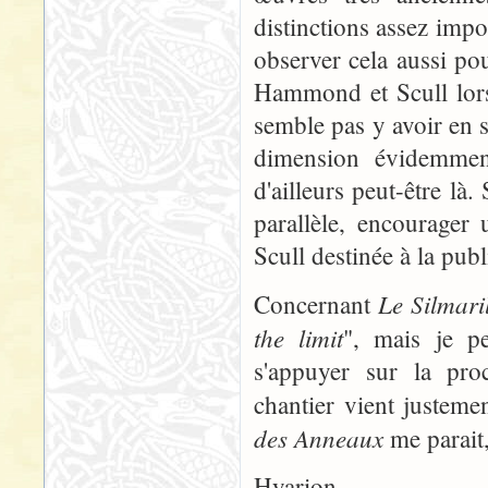
distinctions assez impo
observer cela aussi po
Hammond et Scull lors
semble pas y avoir en so
dimension évidemment
d'ailleurs peut-être là
parallèle, encourager
Scull destinée à la publ
Le Silmari
Concernant
the limit
", mais je p
s'appuyer sur la pro
chantier vient justem
des Anneaux
me parait,
Hyarion.