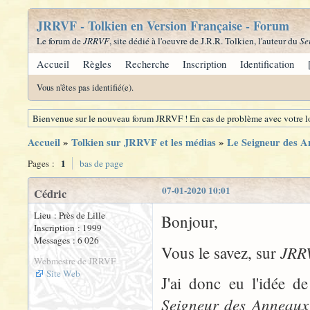
JRRVF - Tolkien en Version Française - Forum
Le forum de
JRRVF
, site dédié à l'oeuvre de J.R.R. Tolkien, l'auteur du
Se
Accueil
Règles
Recherche
Inscription
Identification
Vous n'êtes pas identifié(e).
Bienvenue sur le nouveau forum JRRVF ! En cas de problème avec votre lo
Accueil
»
Tolkien sur JRRVF et les médias
»
Le Seigneur des A
1
Pages :
bas de page
07-01-2020 10:01
Cédric
Lieu : Près de Lille
Bonjour,
Inscription : 1999
Messages : 6 026
JRR
Vous le savez, sur
Webmestre de JRRVF
Site Web
J'ai donc eu l'idée d
Seigneur des Anneaux