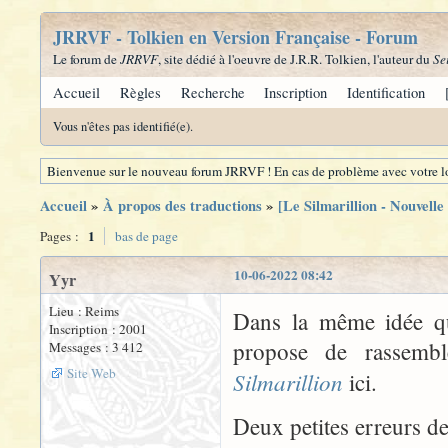
JRRVF - Tolkien en Version Française - Forum
Le forum de
JRRVF
, site dédié à l'oeuvre de J.R.R. Tolkien, l'auteur du
Se
Accueil
Règles
Recherche
Inscription
Identification
Vous n'êtes pas identifié(e).
Bienvenue sur le nouveau forum JRRVF ! En cas de problème avec votre lo
Accueil
»
À propos des traductions
»
[Le Silmarillion - Nouvelle
1
Pages :
bas de page
10-06-2022 08:42
Yyr
Lieu : Reims
Dans la même idée q
Inscription : 2001
propose de rassemb
Messages : 3 412
Site Web
Silmarillion
ici.
Deux petites erreurs de