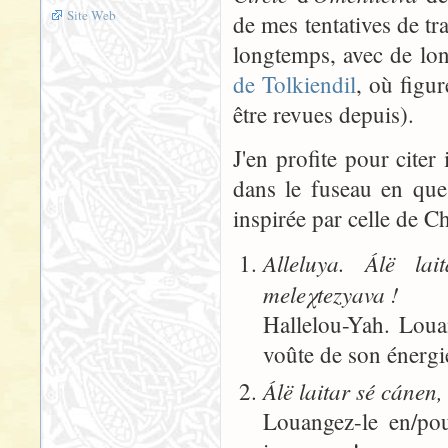
Site Web
de mes tentatives de t
longtemps, avec de lon
de Tolkiendil
, où figur
être revues depuis).
J'en profite pour cit
dans le fuseau en ques
inspirée par celle de C
Alleluya. Álë lai
meleχtezyava !
Hallelou-Yah. Loua
voûte de son énergi
Álë laitar sé cánen, 
Louangez-le en/pou