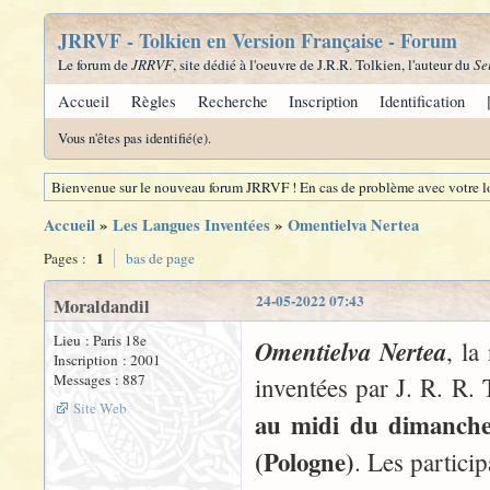
JRRVF - Tolkien en Version Française - Forum
Le forum de
JRRVF
, site dédié à l'oeuvre de J.R.R. Tolkien, l'auteur du
Se
Accueil
Règles
Recherche
Inscription
Identification
Vous n'êtes pas identifié(e).
Bienvenue sur le nouveau forum JRRVF ! En cas de problème avec votre lo
Accueil
»
Les Langues Inventées
»
Omentielva Nertea
1
Pages :
bas de page
24-05-2022 07:43
Moraldandil
Lieu : Paris 18e
Omentielva Nertea
, la
Inscription : 2001
Messages : 887
inventées par J. R. R. 
Site Web
au midi du dimanche 
(Pologne)
. Les partici