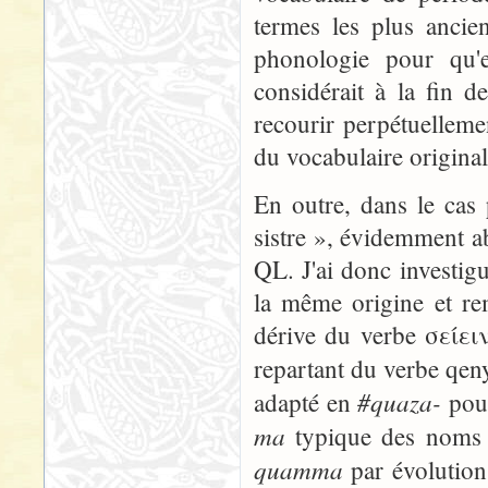
termes les plus ancien
phonologie pour qu'
considérait à la fin d
recourir perpétuellemen
du vocabulaire original
En outre, dans le cas 
sistre », évidemment a
QL. J'ai donc investigu
la même origine et re
dérive du verbe σείειν
repartant du verbe qe
#quaza-
adapté en
pour
ma
typique des noms d
quamma
par évolution