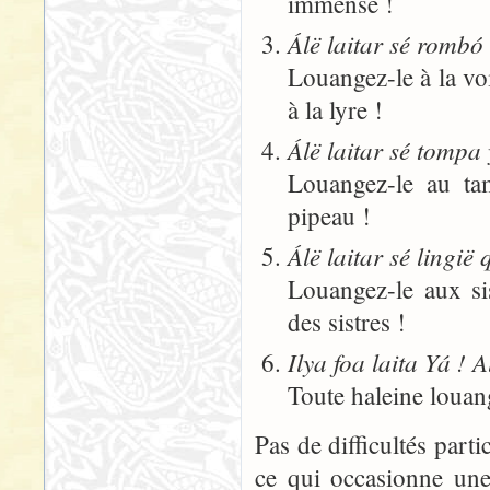
immense !
Álë laitar sé rombó 
Louangez-le à la voi
à la lyre !
Álë laitar sé tompa 
Louangez-le au tam
pipeau !
Álë laitar sé lingi
Louangez-le aux sis
des sistres !
Ilya foa laita Yá ! A
Toute haleine louan
Pas de difficultés parti
ce qui occasionne une