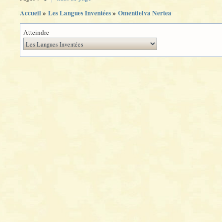
Accueil
»
Les Langues Inventées
»
Omentielva Nertea
Atteindre