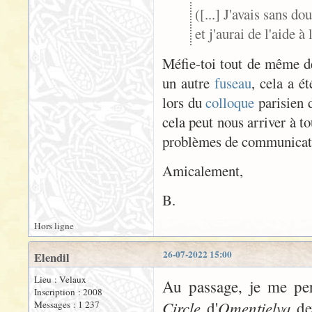
([...] J'avais sans do
et j'aurai de l'aide à
Méfie-toi tout de même de
un autre
fuseau
, cela a é
lors du
colloque
parisien d
cela peut nous arriver à to
problèmes de communicatio
Amicalement,
B.
Hors ligne
26-07-2022 15:00
Elendil
Lieu : Velaux
Au passage, je me per
Inscription : 2008
Circle
Omentielva
d'
dev
Messages : 1 237