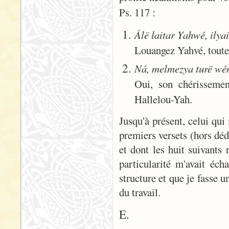
Ps. 117 :
Álë laitar Yahwé, ilyai 
Louangez Yahvé, toutes 
Ná, melmezya turë wén
Oui, son chérissemen
Hallelou-Yah.
Jusqu'à présent, celui qui
premiers versets (hors déd
et dont les huit suivants 
particularité m'avait éch
structure et que je fasse 
du travail.
E.