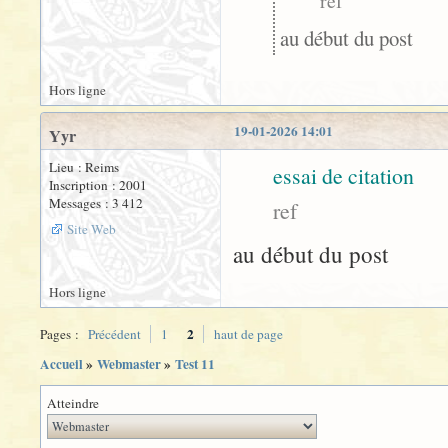
ref
au début du post
Hors ligne
19-01-2026 14:01
Yyr
Lieu : Reims
essai de citation
Inscription : 2001
Messages : 3 412
ref
Site Web
au début du post
Hors ligne
2
Pages :
Précédent
1
haut de page
Accueil
»
Webmaster
»
Test 11
Atteindre