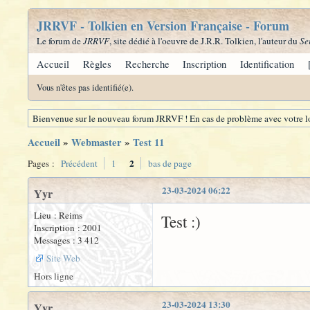
JRRVF - Tolkien en Version Française - Forum
Le forum de
JRRVF
, site dédié à l'oeuvre de J.R.R. Tolkien, l'auteur du
Se
Accueil
Règles
Recherche
Inscription
Identification
Vous n'êtes pas identifié(e).
Bienvenue sur le nouveau forum JRRVF ! En cas de problème avec votre lo
Accueil
»
Webmaster
»
Test 11
2
Pages :
Précédent
1
bas de page
23-03-2024 06:22
Yyr
Lieu : Reims
Test :)
Inscription : 2001
Messages : 3 412
Site Web
Hors ligne
23-03-2024 13:30
Yyr