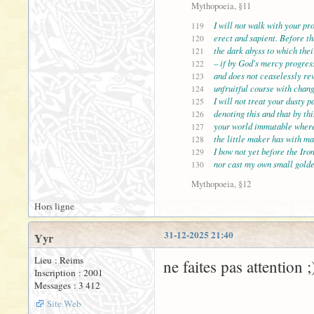
Mythopoeia, §11
I will not walk with your pro
119
erect and sapient. Before t
120
the dark abyss to which thei
121
– if by God's mercy progress
122
and does not ceaselessly re
123
unfruitful course with chang
124
I will not treat your dusty pa
125
denoting this and that by this
126
your world immutable where
127
the little maker has with mak
128
I bow not yet before the Iro
129
nor cast my own small golde
130
Mythopoeia, §12
Hors ligne
31-12-2025 21:40
Yyr
Lieu : Reims
ne faites pas attention ;
Inscription : 2001
Messages : 3 412
Site Web