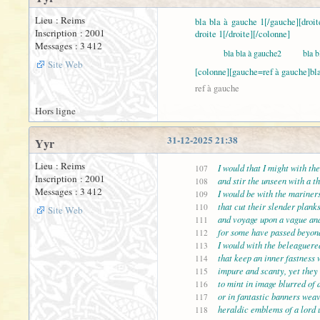
Lieu : Reims
bla bla à gauche 1[/gauche][droit
Inscription : 2001
droite 1[/droite][/colonne]
Messages : 3 412
bla bla à gauche2
bla b
Site Web
[colonne][gauche=ref à gauche]bl
ref à gauche
Hors ligne
31-12-2025 21:38
Yyr
Lieu : Reims
I would that I might with the
107
Inscription : 2001
and stir the unseen with a th
108
Messages : 3 412
I would be with the mariners
109
that cut their slender plank
110
Site Web
and voyage upon a vague and
111
for some have passed beyond
112
I would with the beleaguered 
113
that keep an inner fastness w
114
impure and scanty, yet they 
115
to mint in image blurred of d
116
or in fantastic banners weav
117
heraldic emblems of a lord 
118