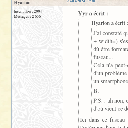
23-03-2024 17:30
Hyarion
Inscription : 2004
Yyr a écrit :
Messages : 2 656
Hyarion a écrit 
J'ai constaté q
+ width=) s'es
dû être forma
fuseau...
Cela n'a peut-
d'un problème 
un smartphone.
B.
P.S. : ah non, 
d'où vient ce dé
Ici dans ce fuseau 
l'intérieur d'une list