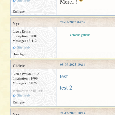
Merci !
Site Web
En ligne
28-05-2025 04:59
Yyr
Lieu : Reims
colonne gauche
Inscription : 2001
Messages : 3 412
Site Web
Hors ligne
08-09-2025 19:16
Cédric
Lieu : Près de Lille
test
Inscription : 1999
Messages : 6 026
test 2
Webmestre de JRRVF
Site Web
En ligne
21-12-2025 10:14
Yyr