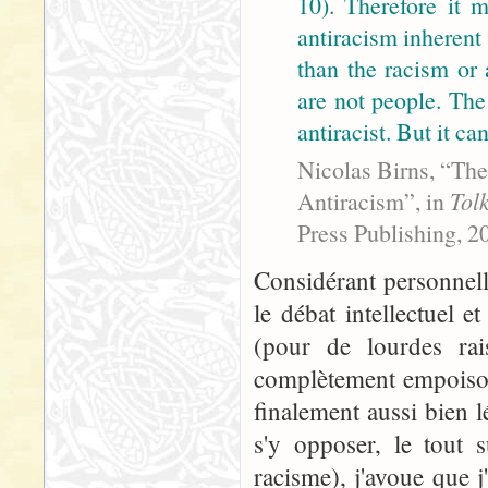
10). Therefore it m
antiracism inherent 
than the racism or 
are not people. The
antiracist. But it c
Nicolas Birns, “The
Antiracism”, in
Tol
Press Publishing, 2
Considérant personnel
le débat intellectuel 
(pour de lourdes rai
complètement empoison
finalement aussi bien l
s'y opposer, le tout 
racisme), j'avoue que j