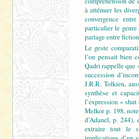
compréhension de c
à atténuer les dive
convergence entre
particulier le genre
partage entre fiction 
Le geste comparati
l’on pensait bien c
Qadri rappelle que «
succession d’incom
J.R.R. Tolkien, aus
synthèse et capaci
l’expression « shut 
Melkor p. 198, note
d’Adanel, p. 244), 
extraire tout le 
implications d’un s