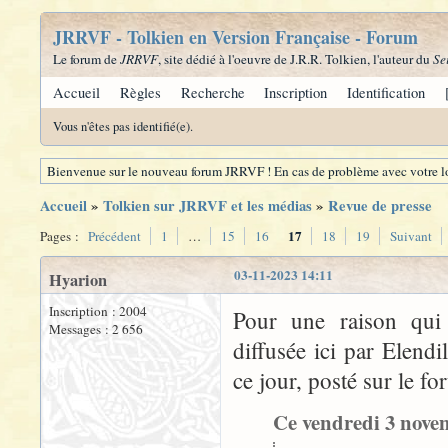
JRRVF - Tolkien en Version Française - Forum
Le forum de
JRRVF
, site dédié à l'oeuvre de J.R.R. Tolkien, l'auteur du
Se
Accueil
Règles
Recherche
Inscription
Identification
Vous n'êtes pas identifié(e).
Bienvenue sur le nouveau forum JRRVF ! En cas de problème avec votre lo
Accueil
»
Tolkien sur JRRVF et les médias
»
Revue de presse
17
Pages :
Précédent
1
…
15
16
18
19
Suivant
03-11-2023 14:11
Hyarion
Inscription : 2004
Pour une raison qui 
Messages : 2 656
diffusée ici par Elend
ce jour, posté sur le fo
Ce vendredi 3 novemb