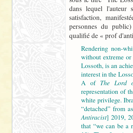
dans lequel l'auteur 
satisfaction, manifes
personnes du public) 
qualifié de « prof d'an
Rendering non-whit
without extreme or 
Lossoth, is an achi
interest in the Loss
A of
The Lord o
representation of t
white privilege. Ib
“detached” from as
Antiracist
] 2019, 20
that “we can be a r