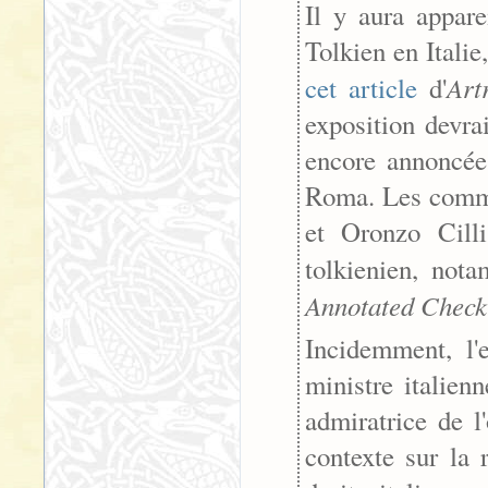
Il y aura appar
Tolkien en Italie
Art
cet article
d'
exposition devra
encore annoncée 
Roma. Les commis
et Oronzo Cill
tolkienien, no
Annotated Checkl
Incidemment, l'
ministre italien
admiratrice de l
contexte sur la 