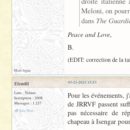
droite italienne 
Meloni, on pourr
The Guardi
dans
Peace and Love
,
B.
(EDIT: correction de la tai
Hors ligne
03-11-2023 15:53
Elendil
Lieu : Velaux
Pour les événements, j'
Inscription : 2008
de JRRVF passent suff
Messages : 1 237
Site Web
pas nécessaire de ré
chapeau à Isengar pour 