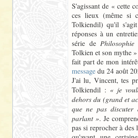
S'agissant de « cette 
ces lieux (même si c
Tolkiendil) qu'il s'a
réponses à un entretie
Philosophie
série de
Tolkien et son mythe »
fait part de mon intér
message
du 24 août 20
J'ai lu, Vincent, tes
« je voul
Tolkiendil :
dehors du (grand et acc
que ne pas discuter a
parlant »
. Je comprend
pas si reprocher à des 
qu'ayant une certaine