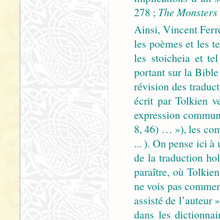
278 ;
The Monsters 
Ainsi, Vincent Ferr
les poèmes et les te
les stoicheia et t
portant sur la Bibl
révision des traduc
écrit par Tolkien v
expression commune
8, 46) … »), les co
... ). On pense ici 
de la traduction ho
paraître, où Tolkie
ne vois pas comment
assisté de l’auteur
dans les dictionna