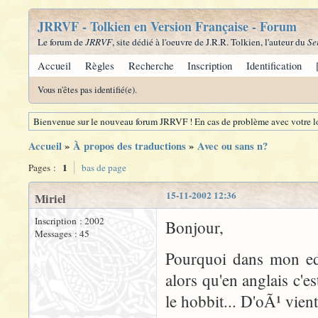
JRRVF - Tolkien en Version Française - Forum
Le forum de
JRRVF
, site dédié à l'oeuvre de J.R.R. Tolkien, l'auteur du
Se
Accueil
Règles
Recherche
Inscription
Identification
Vous n'êtes pas identifié(e).
Bienvenue sur le nouveau forum JRRVF ! En cas de problème avec votre lo
Accueil
»
À propos des traductions
»
Avec ou sans n?
1
Pages :
bas de page
15-11-2002 12:36
Miriel
Inscription : 2002
Bonjour,
Messages : 45
Pourquoi dans mon edi
alors qu'en anglais c'
le hobbit... D'oÃ¹ vien