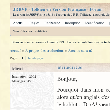
JRRVF - Tolkien en Version Française - Forum
Le forum de
JRRVF
, site dédié à l'oeuvre de J.R.R. Tolkien, l'auteur du
Se
Accueil
Règles
Recherche
Inscription
Identification
Vous n'êtes pas identifié(e).
Bienvenue sur le nouveau forum JRRVF ! En cas de problème avec votre lo
Accueil
»
À propos des traductions
»
Avec ou sans n?
1
Pages :
bas de page
15-11-2002 12:36
Miriel
Inscription : 2002
Bonjour,
Messages : 45
Pourquoi dans mon edi
alors qu'en anglais c'
le hobbit... D'oÃ¹ vien