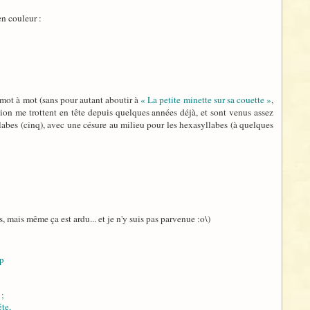
en couleur :
t mot à mot (sans pour autant aboutir à
« La petite minette sur sa couette »
,
tion me trottent en tête depuis quelques années déjà, et sont venus assez
llabes (cinq), avec une césure au milieu pour les hexasyllabes (à quelques
, mais même ça est ardu... et je n'y suis pas parvenue :o\)
p
 ;
ête,