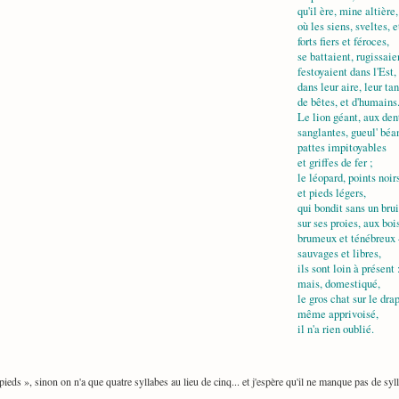
qu'il ère, mine altière,
où les siens, sveltes, et
forts fiers et féroces,
se battaient, rugissaie
festoyaient dans l'Est,
dans leur aire, leur tan
de bêtes, et d'humains
Le lion géant, aux den
sanglantes, gueul' béa
pattes impitoyables
et griffes de fer ;
le léopard, points noir
et pieds légers,
qui bondit sans un brui
sur ses proies, aux boi
brumeux et ténébreu
sauvages et libres,
ils sont loin à présent 
mais, domestiqué,
le gros chat sur le dra
même apprivoisé,
il n'a rien oublié.
 pieds », sinon on n'a que quatre syllabes au lieu de cinq... et j'espère qu'il ne manque pas de syl