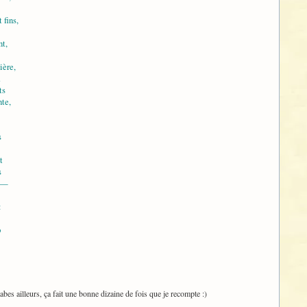
 fins,
nt,
ière,
.
ts
nte,
s
t
s
x —
:
p
labes ailleurs, ça fait une bonne dizaine de fois que je recompte :)