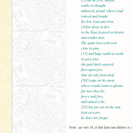
walks in thought
unbowed, proud, where loud
roared and fought
his kin, lean and slim,
[10]or deep in den
in the East feasted on beasts
and tender men.
The giant lion with iron
claw in paw,
[15] and huge ruthless tooth
in gory jaw;
the paid dark-starred,
fleet upon feet,
that oft soft from aloft
[20] leaps on his meat
where woods loom in gloom-
far now they be,
fierce and free,
and tamed is he;
[25] but fat cat on the mat
kept as a pet,
he does not forget.
Note : au vers 18, il faut faire une diérèse à «