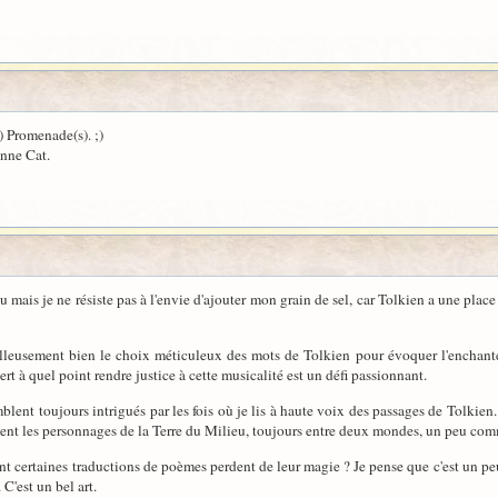
) Promenade(s). ;)
nne Cat.
u mais je ne résiste pas à l'envie d'ajouter mon grain de sel, car Tolkien a une pl
illeusement bien le choix méticuleux des mots de Tolkien pour évoquer l'enchan
rt à quel point rendre justice à cette musicalité est un défi passionnant.
ent toujours intrigués par les fois où je lis à haute voix des passages de Tolkien. Il
vent les personnages de la Terre du Milieu, toujours entre deux mondes, un peu co
certaines traductions de poèmes perdent de leur magie ? Je pense que c'est un peu 
C'est un bel art.