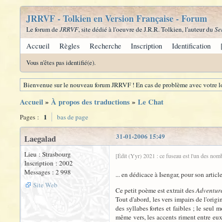
JRRVF - Tolkien en Version Française - Forum
Le forum de
JRRVF
, site dédié à l'oeuvre de J.R.R. Tolkien, l'auteur du
Se
Accueil
Règles
Recherche
Inscription
Identification
Vous n'êtes pas identifié(e).
Bienvenue sur le nouveau forum JRRVF ! En cas de problème avec votre lo
Accueil
»
À propos des traductions
»
Le Chat
1
Pages :
bas de page
31-01-2006 15:49
Laegalad
Lieu : Strasbourg
[Édit (Yyr) 2021 : ce fuseau est l'un des nom
Inscription : 2002
Messages : 2 998
... en dédicace à Isengar, pour son articl
Site Web
Ce petit poème est extrait des
Adventur
Tout d'abord, les vers impairs de l'origi
des syllabes fortes et faibles ; le seul 
même vers, les accents riment entre eux 