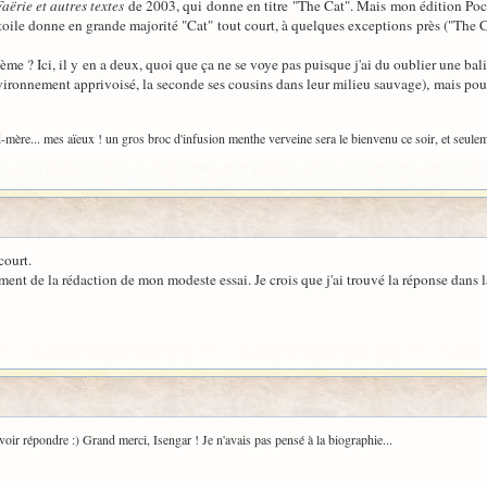
aërie et autres textes
de 2003, qui donne en titre "The Cat". Mais mon édition Pock
toile donne en grande majorité "Cat" tout court, à quelques exceptions près ("The Cat
e ? Ici, il y en a deux, quoi que ça ne se voye pas puisque j'ai du oublier une balis
ironnement apprivoisé, la seconde ses cousins dans leur milieu sauvage), mais pour au
mère... mes aïeux ! un gros broc d'infusion menthe verveine sera le bienvenu ce soir, et seuleme
court.
ent de la rédaction de mon modeste essai. Je crois que j'ai trouvé la réponse dans 
oir répondre :) Grand merci, Isengar ! Je n'avais pas pensé à la biographie...