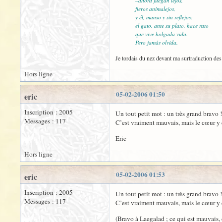
–ahora juegan lejos,
fieros animalejos,
y él, manso y sin reflejos:
el gato, ante su plato, hace rato
que vive holgada vida.
Pero jamás olvida.
Je tordais du nez devant ma surtraduction des 
Hors ligne
05-02-2006 01:50
eric
Inscription : 2005
Un tout petit mot : un très grand bravo !
Messages : 117
C’est vraiment mauvais, mais le cœur y 
Eric
Hors ligne
05-02-2006 01:53
eric
Inscription : 2005
Un tout petit mot : un très grand bravo !
Messages : 117
C’est vraiment mauvais, mais le cœur y 
(Bravo à Laegalad ; ce qui est mauvais, 