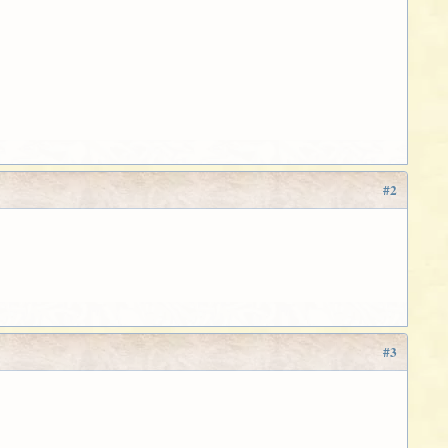
#2
#3