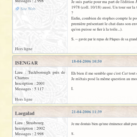
Messages : 2 998
Je suis partie pour ma part de l'édition
F
1978 (coll. 10/18) aussi. Un tour sur la 
Site Web
?
Enfin, combien de stophes compte le poèm
première présentant le chat dans son env
qu'on puisse se fier à la toile...).
S. --
gavée par le repas de Pâques de sa grand-
Hors ligne
18-04-2006 10:50
ISENGAR
Lieu : Tuckborough près de
Eh bien il me semble que c'est
Cat
tout 
Chartres
Je m'étais posé la même question au mom
Inscription : 2001
I.
Messages : 5 117
Hors ligne
21-04-2006 11:39
Laegalad
Lieu : Strasbourg
Je me doutais bien qu'une éminence allait pouv
Inscription : 2002
Messages : 2 998
S.