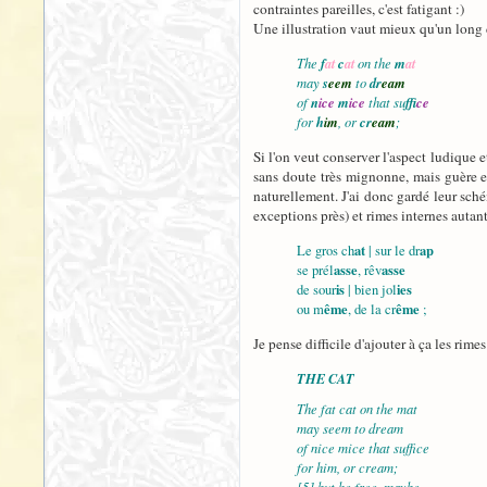
contraintes pareilles, c'est fatigant :)
Une illustration vaut mieux qu'un long di
The
f
at
c
at
on the
m
at
may
s
eem
to
dr
eam
of
n
ice
m
ice
that su
ff
ice
for
h
im
, or
cr
eam
;
Si l'on veut conserver l'aspect ludique 
sans doute très mignonne, mais guère 
naturellement. J'ai donc gardé leur sché
exceptions près) et rimes internes autant 
at
ap
Le gros ch
| sur le dr
asse
asse
se prél
, rêv
is
ies
de sour
| bien jol
ême
ême
ou m
, de la cr
;
Je pense difficile d'ajouter à ça les rim
THE CAT
The fat cat on the mat
may seem to dream
of nice mice that suffice
for him, or cream;
[5] but he free, maybe,