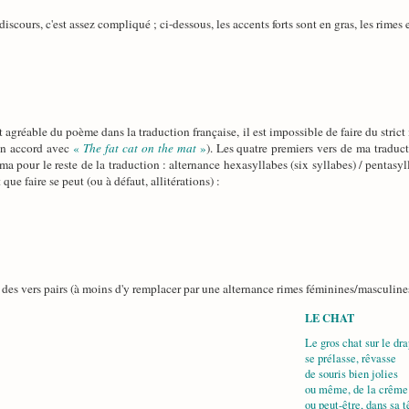
scours, c'est assez compliqué ; ci-dessous, les accents forts sont en gras, les rimes 
et agréable du poème dans la traduction française, il est impossible de faire du stric
en accord avec
«
The fat cat on the mat
»
). Les quatre premiers vers de ma traduc
ma pour le reste de la traduction : alternance hexasyllabes (six syllabes) / pentasy
que faire se peut (ou à défaut, allitérations) :
es des vers pairs (à moins d'y remplacer par une alternance rimes féminines/masculines
LE CHAT
Le gros chat sur le dra
se prélasse, rêvasse
de souris bien jolies
ou même, de la crême
ou peut-être, dans sa t