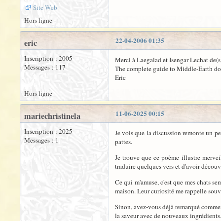
Site Web
Hors ligne
22-04-2006 01:35
eric
Inscription : 2005
Merci à Laegalad et Isengar Lechat de(s
Messages : 117
The complete guide to Middle-Earth do
Eric
Hors ligne
11-06-2025 00:15
mariechristinela
Inscription : 2025
Je vois que la discussion remonte un pe
Messages : 1
pattes.
Je trouve que ce poème illustre merve
traduire quelques vers et d'avoir découve
Ce qui m'amuse, c'est que mes chats sembl
maison. Leur curiosité me rappelle sou
Sinon, avez-vous déjà remarqué comment 
la saveur avec de nouveaux ingrédients. 