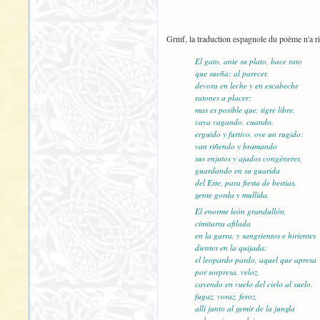
Grmf, la traduction espagnole du poème n'a ri
El gato, ante su plato, hace rato
que sueña: al parecer,
devora en leche y en escabeche
ratones a placer;
mas es posible que, tigre libre,
vaya vagando, cuando,
erguido y furtivo, oye un rugido:
van riñendo y bramando
sus enjutos y ajados congéneres,
guardando en su guarida
del Este, para fiesta de bestias,
gente gorda y mullida.
El enorme león grandullón,
cimitarra afilada
en la garra, y sangrientos e hirientes
dientes en la quijada;
el leopardo pardo, aquel que apresa
por sorpresa, veloz,
cayendo en vuelo del cielo al suelo,
fugaz, voraz, feroz,
allí junto al gemir de la jungla