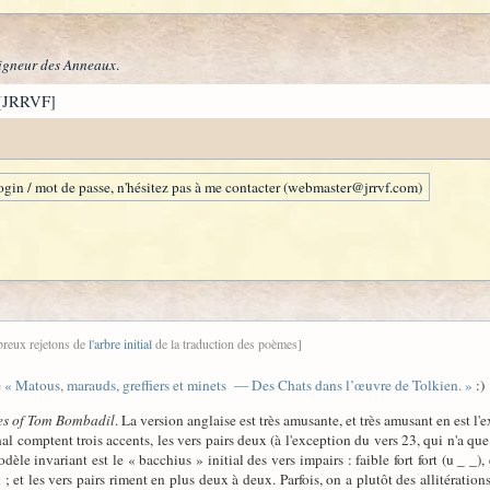
igneur des Anneaux
.
[JRRVF]
gin / mot de passe, n'hésitez pas à me contacter (webmaster@jrrvf.com)
breux rejetons de
l'arbre initial
de la traduction des poèmes]
e
« Matous, marauds, greffiers et minets — Des Chats dans l’œuvre de Tolkien. »
:)
es of Tom Bombadil
. La version anglaise est très amusante, et très amusant en est l'
nal comptent trois accents, les vers pairs deux (à l'exception du vers 23, qui n'a que
modèle invariant est le « bacchius » initial des vers impairs : faible fort fort (u _ _
; et les vers pairs riment en plus deux à deux. Parfois, on a plutôt des allitérations