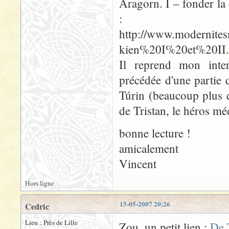
Aragorn. I – fonder la
:
http://www.modernites
kien%20I%20et%20II.
Il reprend mon inter
précédée d'une partie
Túrin (beaucoup plus 
de Tristan, le héros mé
bonne lecture !
amicalement
Vincent
Hors ligne
15-05-2007 20:26
Cedric
Lieu : Près de Lille
Zou, un petit lien :
De T