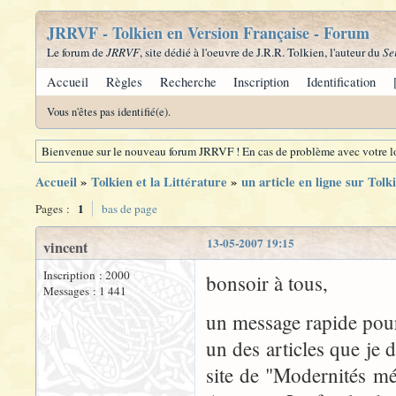
JRRVF - Tolkien en Version Française - Forum
Le forum de
JRRVF
, site dédié à l'oeuvre de J.R.R. Tolkien, l'auteur du
Se
Accueil
Règles
Recherche
Inscription
Identification
Vous n'êtes pas identifié(e).
Bienvenue sur le nouveau forum JRRVF ! En cas de problème avec votre lo
Accueil
»
Tolkien et la Littérature
»
un article en ligne sur Tolk
1
Pages :
bas de page
13-05-2007 19:15
vincent
Inscription : 2000
bonsoir à tous,
Messages : 1 441
un message rapide pour 
un des articles que je 
site de "Modernités mé