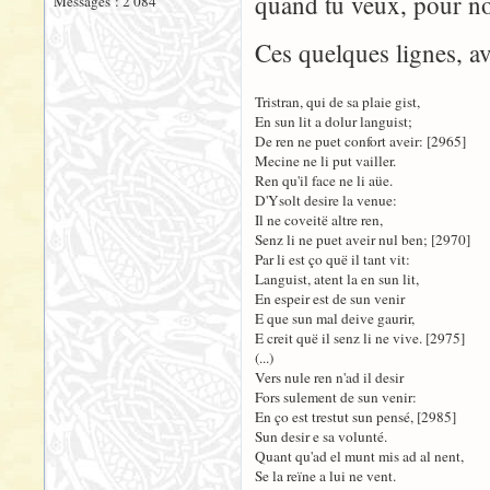
quand tu veux, pour not
Messages : 2 084
Ces quelques lignes, av
Tristran, qui de sa plaie gist,
En sun lit a dolur languist;
De ren ne puet confort aveir: [2965]
Mecine ne li put vailler.
Ren qu'il face ne li aüe.
D'Ysolt desire la venue:
Il ne coveitë altre ren,
Senz li ne puet aveir nul ben; [2970]
Par li est ço quë il tant vit:
Languist, atent la en sun lit,
En espeir est de sun venir
E que sun mal deive gaurir,
E creit quë il senz li ne vive. [2975]
(...)
Vers nule ren n'ad il desir
Fors sulement de sun venir:
En ço est trestut sun pensé, [2985]
Sun desir e sa volunté.
Quant qu'ad el munt mis ad al nent,
Se la reïne a lui ne vent.