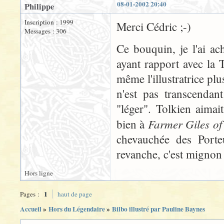
08-01-2002 20:40
Philippe
Inscription : 1999
Merci Cédric ;-)
Messages : 306
Ce bouquin, je l'ai ac
ayant rapport avec la 
même l'illustratrice plu
n'est pas transcendan
"léger". Tolkien aimai
Farmer Giles o
bien à
chevauchée des Porte
revanche, c'est mignon 
Hors ligne
1
Pages :
haut de page
Accueil
»
Hors du Légendaire
»
Bilbo illustré par Pauline Baynes