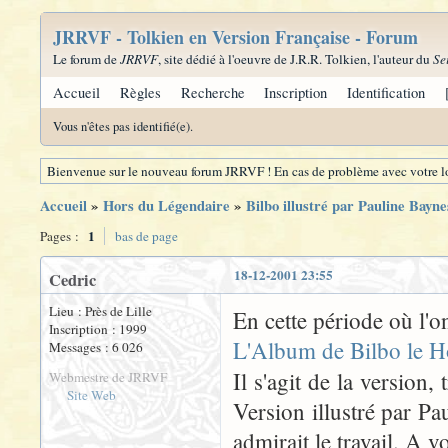
JRRVF - Tolkien en Version Française - Forum
Le forum de
JRRVF
, site dédié à l'oeuvre de J.R.R. Tolkien, l'auteur du
Se
Accueil
Règles
Recherche
Inscription
Identification
Vous n'êtes pas identifié(e).
Bienvenue sur le nouveau forum JRRVF ! En cas de problème avec votre lo
Accueil
»
Hors du Légendaire
»
Bilbo illustré par Pauline Bayne
1
Pages :
bas de page
18-12-2001 23:55
Cedric
Lieu : Près de Lille
En cette période où l'o
Inscription : 1999
L'Album de Bilbo le Ho
Messages : 6 026
Il s'agit de la version
Webmestre de JRRVF
Site Web
Version illustré par Pau
admirait le travail. A vo