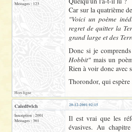
Quelqu'un l'a-t-il lu ?
Messages : 123
Car sur la quatrième de 
"Voici un poème inédi
regret de quitter la T
grand large et des Terr
Donc si je comprends 
Hobbit"
mais un poème
Rien à voir donc avec
Thorondor, qui espère 
Hors ligne
20-12-2001 02:15
Caledfwlch
Inscription : 2001
Il est vrai que les r
Messages : 361
évasives. Au chapitr