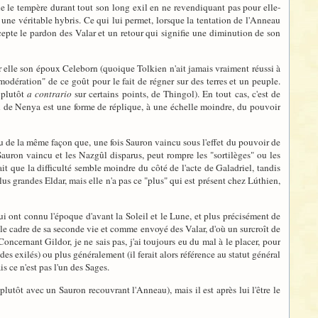
elle le tempère durant tout son long exil en ne revendiquant pas pour elle-
ns une véritable hybris. Ce qui lui permet, lorsque la tentation de l'Anneau
ccepte le pardon des Valar et un retour qui signifie une diminution de son
ur elle son époux Celeborn (quoique Tolkien n'ait jamais vraiment réussi à
modération" de ce goût pour le fait de régner sur des terres et un peuple.
 plutôt
a contrario
sur certains points, de Thingol). En tout cas, c'est de
on de Nenya est une forme de réplique, à une échelle moindre, du pouvoir
u de la même façon que, une fois Sauron vaincu sous l'effet du pouvoir de
s Sauron vaincu et les Nazgûl disparus, peut rompre les "sortilèges" ou les
ait que la difficulté semble moindre du côté de l'acte de Galadriel, tandis
us grandes Eldar, mais elle n'a pas ce "plus" qui est présent chez Lúthien,
qui ont connu l'époque d'avant la Soleil et le Lune, et plus précisément de
s le cadre de sa seconde vie et comme envoyé des Valar, d'où un surcroît de
ncernant Gildor, je ne sais pas, j'ai toujours eu du mal à le placer, pour
des exilés) ou plus généralement (il ferait alors référence au statut général
s ce n'est pas l'un des Sages.
lutôt avec un Sauron recouvrant l'Anneau), mais il est après lui l'être le