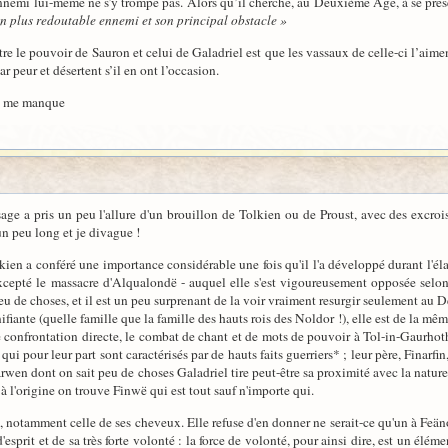
Ennemi lui-même ne s’y trompe pas. Alors qu’il cherche, au Deuxième Âge, à se pré
on plus redoutable ennemi et son principal obstacle »
e le pouvoir de Sauron et celui de Galadriel est que les vassaux de celle-ci l’aiment 
r peur et désertent s’il en ont l’occasion.
ps me manque
e a pris un peu l'allure d'un brouillon de Tolkien ou de Proust, avec des excrois
un peu long et je divague !
ien a conféré une importance considérable une fois qu'il l'a développé durant l'é
epté le massacre d'Alqualondë - auquel elle s'est vigoureusement opposée selon 
eu de choses, et il est un peu surprenant de la voir vraiment resurgir seulement au
nifiante (quelle famille que la famille des hauts rois des Noldor !), elle est de la 
confrontation directe, le combat de chant et de mots de pouvoir à Tol-in-Gaurhoth
i pour leur part sont caractérisés par de hauts faits guerriers* ; leur père, Finarfin,
rwen dont on sait peu de choses Galadriel tire peut-être sa proximité avec la natur
 à l'origine on trouve Finwë qui est tout sauf n'importe qui.
 notamment celle de ses cheveux. Elle refuse d'en donner ne serait-ce qu'un à Feäno
sprit et de sa très forte volonté : la force de volonté, pour ainsi dire, est un élé