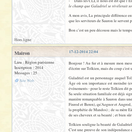
- Dans les CLI, il nous est dit que l’
le champ que Galadriel se révélerait s
A mon avis, La principale différence entr
que les serviteurs de Sauron le servent pa
Bon c’est un peu décousu mais le tem
Hors ligne
17-12-2014 22:04
Mairon
Lieu : Région parisienne
Bonjour ! Au fur et à mesure mon messag
Inscription : 2014
d'écrire sur Tolkien, mais du coup c'est 
Messages : 25
Galadriel est un personnage auquel Tolk
Site Web
Âge où son importance est moindre (exc
événements - pour le reste Tolkien dit p
Sa seule situation familiale est déjà sig
manière remarquable à Sauron dans une 
Finrod et Beren), qu'Aegnor et Angrod, qu
la prophétie de Mandos) ; de sa mère Eä
de ses cheveux et sa beauté ; et bien sûr
Tolkien souligne la beauté de Galadriel,
C'est une preuve de son indépendance d'e