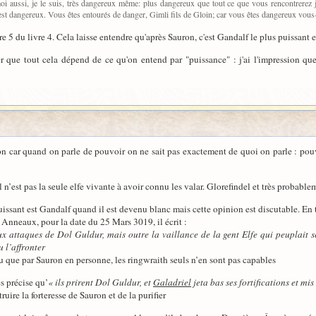
oi aussi, je le suis, très dangereux même: plus dangereux que tout ce que vous rencontrere
est dangereux. Vous êtes entourés de danger, Gimli fils de Gloin; car vous êtes dangereux vou
tre 5 du livre 4. Cela laisse entendre qu'après Sauron, c'est Gandalf le plus puissant 
r que tout cela dépend de ce qu'on entend par "puissance" : j'ai l'impression qu
ion car quand on parle de pouvoir on ne sait pas exactement de quoi on parle : pouv
 n’est pas la seule elfe vivante à avoir connu les valar. Glorefindel et très probabl
issant est Gandalf quand il est devenu blanc mais cette opinion est discutable. En 
nneaux, pour la date du 25 Mars 3019, il écrit :
 aux attaques de Dol Guldur, mais outre la vaillance de la gent Elfe qui peuplait s
 l’affronter
 que par Sauron en personne, les ringwraith seuls n’en sont pas capables
 précise qu’
« ils prirent Dol Guldur, et
Galadriel
jeta bas ses fortifications et mis
ruire la forteresse de Sauron et de la purifier