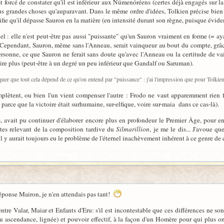
t forcé de constater qu'il est inférieur aux Númenóréens (certes déjà engagés sur la
 plus grandes choses qu'auparavant. Dans le même ordre d'idées, Tolkien précise bie
ifie qu'il dépasse Sauron en la matière (en intensité durant son règne, puisque évi
iel : elle n'est peut-être pas aussi "puissante" qu'un Sauron vraiment en forme (= a
Cependant, Sauron, même sans l'Anneau, serait vainqueur au bout du compte, grâce 
rsonne, ce que Sauron ne ferait sans doute qu'avec l'Anneau ou la certitude de vai
re plus (peut-être à un degré un peu inférieur que Gandalf ou Saruman).
quer que tout cela dépend de ce qu'on entend par "puissance" : j'ai l'impression que pour Tolkie
omplètent, ou bien l'un vient compenser l'autre : Frodo ne vaut apparemment rien 
arce que la victoire était surhumaine, sur-elfique, voire sur-maia dans ce cas-là).
 avait pu continuer d'élaborer encore plus en profondeur le Premier Âge, pour en d
extes relevant de la composition tardive du
Silmarillion
, je me le dis... J'avoue q
il y aurait toujours eu le problème de l'éternel inachèvement inhérent à ce genre de cré
éponse Mairon, je n'en attendais pas tant!
ntre Valar, Maiar et Enfants d'Eru: s'il est incontestable que ces différences ne s
(ou ascendance, lignée) et pouvoir effectif, à la façon d'un Homère pour qui plus o