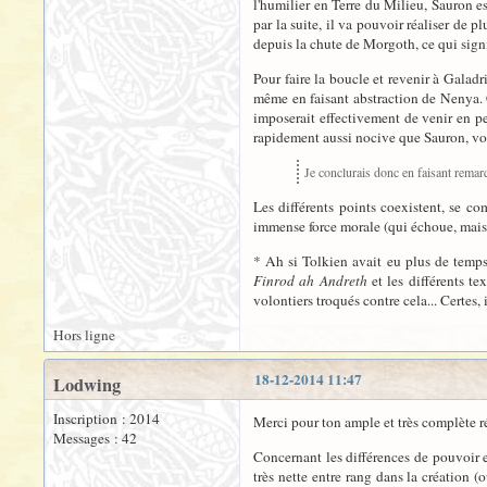
l'humilier en Terre du Milieu, Sauron es
par la suite, il va pouvoir réaliser de
depuis la chute de Morgoth, ce qui sign
Pour faire la boucle et revenir à Galadr
même en faisant abstraction de Nenya. 
imposerait effectivement de venir en pe
rapidement aussi nocive que Sauron, voi
Je conclurais donc en faisant remar
Les différents points coexistent, se c
immense force morale (qui échoue, mais p
* Ah si Tolkien avait eu plus de temps,
Finrod ah Andreth
et les différents t
volontiers troqués contre cela... Certes, 
Hors ligne
18-12-2014 11:47
Lodwing
Inscription : 2014
Merci pour ton ample et très complète r
Messages : 42
Concernant les différences de pouvoir e
très nette entre rang dans la création 