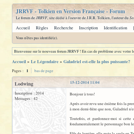
JRRVF - Tolkien en Version Française - Forum
Le forum de
JRRVF
, site dédié à l'oeuvre de J.R.R. Tolkien, l'auteur du
Se
Accueil
Règles
Recherche
Inscription
Identification
Vous n'êtes pas identifié(e).
Bienvenue sur le nouveau forum JRRVF ! En cas de problème avec votre lo
Accueil
»
Le Légendaire
»
Galadriel est-elle la plus puissante?
1
Pages :
bas de page
15-12-2014 11:04
Lodwing
Inscription : 2014
Bonjour à tous!
Messages : 42
Après avoir revu une énième fois la prem
à mon demi-frère que non, Galadriel n'est
Toutefois, et pardonnez-moi si cette 
fondamentalement le personnage bon le p
Elfe de lumière, elle reste la seule en 