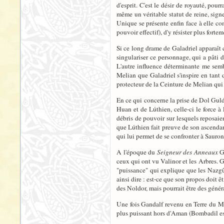
d'esprit. C'est le désir de royauté, pou
même un véritable statut de reine, signe
Unique se présente enfin face à elle co
pouvoir effectif), d'y résister plus fortem
Si ce long drame de Galadriel apparaît c
singulariser ce personnage, qui a pâti d
L'autre influence déterminante me sembl
Melian que Galadriel s'inspire en tant
protecteur de la Ceinture de Melian qui
En ce qui concerne la prise de Dol Guld
Huan et de Lúthien, celle-ci le force à 
débris de pouvoir sur lesquels reposaien
que Lúthien fait preuve de son ascendanc
qui lui permet de se confronter à Sauron
A l'époque du
Seigneur des Anneaux
Ga
ceux qui ont vu Valinor et les Arbres. G
"puissance" qui explique que les Nazgûl
ainsi dire : est-ce que son propos doit ê
des Noldor, mais pourrait être des génér
Une fois Gandalf revenu en Terre du Mili
plus puissant hors d'Aman (Bombadil est 