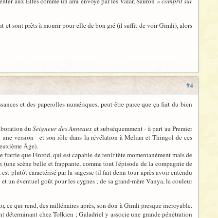
senter aux Elfes comme un ami envoyé par les Valar, Sauron
« comprit sur
et sont prêts à mourir pour elle de bon gré (il suffit de voir Gimli), alors
#4
sances et des paperolles numériques, peut-être parce que ça fait du bien
laboration du
Seigneur des Anneaux
et subséquemment - à part au Premier
une version - et son rôle dans la révélation à Melian et Thingol de ces
 Deuxième Âge).
même fratrie que Finrod, qui est capable de tenir tête momentanément mais de
 (une scène belle et frappante, comme tout l'épisode de la compagnie de
 est plutôt caractérisé par la sagesse (il fait demi-tour après avoir entendu
e et un éventuel goût pour les cygnes ; de sa grand-mère Vanya, la couleur
r, ce qui rend, des millénaires après, son don à Gimli presque incroyable.
ment déterminant chez Tolkien ; Galadriel y associe une grande pénétration