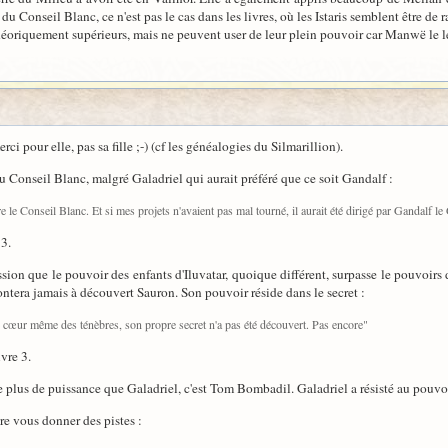
er du Conseil Blanc, ce n'est pas le cas dans les livres, où les Istaris semblent être de
t théoriquement supérieurs, mais ne peuvent user de leur plein pouvoir car Manwë le le
ci pour elle, pas sa fille ;-) (cf les généalogies du Silmarillion).
u Conseil Blanc, malgré Galadriel qui aurait préféré que ce soit Gandalf :
le Conseil Blanc. Et si mes projets n'avaient pas mal tourné, il aurait été dirigé par Gandalf le 
 3.
ression que le pouvoir des enfants d'Iluvatar, quoique différent, surpasse le pouvoirs
rontera jamais à découvert Sauron. Son pouvoir réside dans le secret :
le cœur même des ténèbres, son propre secret n'a pas été découvert. Pas encore"
ivre 3.
e plus de puissance que Galadriel, c'est Tom Bombadil. Galadriel a résisté au pouvo
re vous donner des pistes :