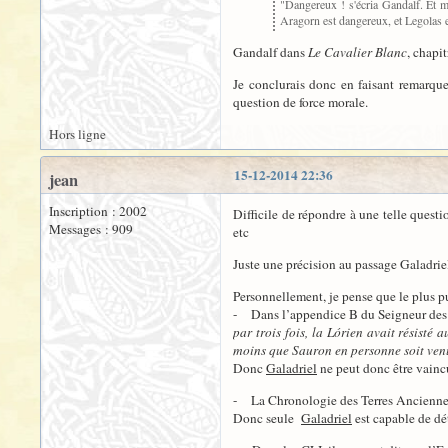
"Dangereux ! s'écria Gandalf. Et m
Aragorn est dangereux, et Legolas 
Gandalf dans
Le Cavalier Blanc
, chapi
Je conclurais donc en faisant remarque
question de force morale.
Hors ligne
15-12-2014 22:36
jean
Inscription : 2002
Difficile de répondre à une telle quest
Messages : 909
etc
Juste une précision au passage Galadriel
Personnellement, je pense que le plus pu
- Dans l’appendice B du Seigneur des A
par trois fois, la Lórien avait résisté
moins que Sauron en personne soit venu
Donc
Galadriel
ne peut donc être vaincu
- La Chronologie des Terres Anciennes
Donc seule
Galadriel
est capable de dét