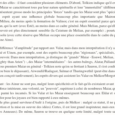
 des elfes : il faut considérer plusieurs éléments. D'abord, Tolkien indique qu'il 
Maiar se caractérisent tous par leur nature spirituelle et leur "immortalité" (différe
ésentent grosso modo les principales "forces" tandis que les Maiar sont plus "spéci
 esprit ayant une influence globale beaucoup plus importante que Mairon 
lieu, du moins après la formation de Valinor, c'est un esprit essentiel parce qu'el
, qui la sert (avec Estë), au moins dans ce cadre général. Mais Melian, parce qu'ell
ouvoir est plus directement sensible (la Ceinture de Melian, par exemple) ; pourt
olu (avec cette réserve que Melian occupe une place essentielle dans le cadre du p
ine Ainu).
 différence "d'amplitude" par rapport aux Valar, mais dans mon interprétation il n'y
ë et Uinen, par exemple, sont des esprits beaucoup plus "régionaux", spécialisés,
 pouvoir. Dans mon interprétation, je distingue de "grands" Maiar - Eonwë, Melian
hty than Arien") -, des Maiar "intermédiaires" - les autres balrogs, Alatar, Palla
ous premiers Maiar en général - Tolkien note qu'en se frottant à Sauron, il s'est con
 ou bien le dépassant), Aiwendil/Radagast, Salmar et Thuringwethil (peut-être dans 
en conçoit tardivement), les esprits divers qui assistent les Valar ou Melkor/Morgot
ant : les Ainur ne sont pas, malgré leurs spécificités et le fait qu'ils existaient a
orce intérieure, une volonté, un "pouvoir", supérieur à celui de nombreux Maiar, quo
parmi les incarnés. Si les Valar et les Maiar enseignent beaucoup aux Eldar et s'il
oldor pour les joyaux est bien rapporté à eux-mêmes.
, le plus grand serviteur d'Aulë à l'origine, puis de Melkor : malgré ce statut, il n
on et la mise en oeuvre des idées). Certes, il est leur grand inspirateur, mais eux-
es Anneaux). De même, Sauron se trouve en quelque sorte limité, malgré toute sa