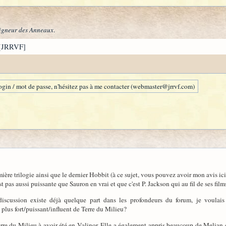
igneur des Anneaux
.
[JRRVF]
gin / mot de passe, n'hésitez pas à me contacter (webmaster@jrrvf.com)
ière trilogie ainsi que le dernier Hobbit (à ce sujet, vous pouvez avoir mon avis ic
 pas aussi puissante que Sauron en vrai et que c'est P. Jackson qui au fil de ses films
discussion existe déjà quelque part dans les profondeurs du forum, je voulais
lus fort/puissant/influent de Terre du Milieu?
Terre du Milieu à avoir été en Valinor. Elle a également appris beaucoup de Melian e