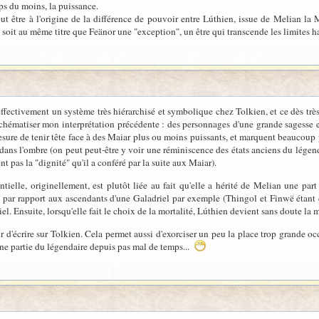
ps du moins, la puissance.
t être à l'origine de la différence de pouvoir entre Lúthien, issue de Melian la M
oit au même titre que Feänor une "exception", un être qui transcende les limites h
effectivement un système très hiérarchisé et symbolique chez Tolkien, et ce dès trè
schématiser mon interprétation précédente : des personnages d'une grande sagesse 
sure de tenir tête face à des Maiar plus ou moins puissants, et marquent beaucoup p
ans l'ombre (on peut peut-être y voir une réminiscence des états anciens du légen
nt pas la "dignité" qu'il a conféré par la suite aux Maiar).
ntielle, originellement, est plutôt liée au fait qu'elle a hérité de Melian une par
 par rapport aux ascendants d'une Galadriel par exemple (Thingol et Finwë étant
el. Ensuite, lorsqu'elle fait le choix de la mortalité, Lúthien devient sans doute la 
sir d'écrire sur Tolkien. Cela permet aussi d'exorciser un peu la place trop grande o
ne partie du légendaire depuis pas mal de temps...