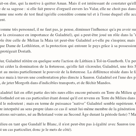
rrait-on dire, qui la motive à quitter Aman. Mais il est intéressant de constater qu'
 de sa sagesse : si elle fait preuve d'orgueil envers les Valar, elle ne choit pas da
mme une sorte de test final (qu'elle considère comme tel et à l'issue duquel elle a
ent.
omme très personnel, il ne faut pas, je pense, diminuer l'influence qu'a pu avoir s
e la croissance en importance de Galadriel), qui a peut-être joué un rôle dans la "
e être celle de Melian la Maia (et peut-être Galadriel a-t-elle pu s'inspirer, mais
 que Dame de Lothlórien, et la protection qui entoure le pays grâce à sa possessi
 protégeait Doriath.
ur, Galadriel réitère en quelque sorte l'action de Lúthien à Tol-in-Gaurhoth. Un pe
lui céder la domination de la forteresse, qu'elle fait s'écrouler, Galadriel, une foi
t au moins partiellement le pouvoir de la forteresse. La différence réside dans le f
e maia à travers une confrontation plus directe à Sauron. Galadriel est l'une des pl
, de jeter Morgoth dans d'indicibles transports, et de fléchir Mandos.
ladriel fait en effet partie des très rares elfes encore présents en Terre du Milieu 
lorfindel est un cas particulier étant donné qu'il est revenu en Terre du Milieu dan
 le redoutent ; mais en terme de puissance "native" Galadriel semble supérieure. Co
tre interprété au sens propre (dans ce cas il serait lui-même membre de la génération 
ations suivantes, né au Beleriand voire au Second Âge durant la période faste) ? Mai
eu en tant que Gandalf le Blanc, il n'est peut-être pas à égalité avec Sauron (ou p
un cas particulier, donc je le mets de côté).