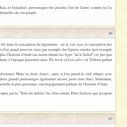
aia, et Galadriel, personnages très proches l'un de l'autre comme tu l'as
abituelles de son peuple.
#6
s tôt dans la conception du légendaire : on le voit avec la conception des
et d'un grand pouvoir, issus par exemple des lignées royales (par exemple
lus l'histoire d'Arda (au moins durant les Âges "de la Soleil")
in fine
que
daire, à l'époque présentée dans
The book of Lost tales
, où Tolkien parlait
t d'essence Maia (et donc Ainu) ; mais si l'on prend le côté elfique avec
 deux grands personnages également royaux, pour ainsi dire). Seulement,
mortelle la plus puissante, ontologiquement parlant, de l'histoire d'Arda.
ccupée par la "Terre du milieu" bis d'un certain Peter Jackson qui accapare
#7