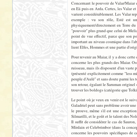
Concernant le pouvoir de Valar/Maiar et
en Eä puis en Arda. Certes, les Valar et 
varient considérablement. Les Valar repr
exemple : vu son rôle, Estë est un
physiquement/directement en Terre du Mi
"pouvoir" plus grand que celui de Melian
point de vue effectif, parce que son p
important au niveau cosmique dans l'abs
lient Elfes, Hommes et une partie d'orig
Pour revenir au Maiar, il y a donc cette
concerne les plus grands des Maiar. Oss
ruisseau, mais ils disposent d'un vaste
(présenté explicitement comme "less mig
peuple d'Aulë" et sans doute parmi les t
son retour, égalant le Saruman originel
trouver les boldogs (catégorie que Tolki
Le point où je veux en venir est le suiv
Galadriel peut sans problème avoir une f
le prouve, même s'il est une exception 
Silmarilli, et le goût et le talent des N
Il suffit de considérer le cas de Sauron
Mírdain et Celebrimbor (dans la concepti
concerne les pouvoirs spécifiques de c