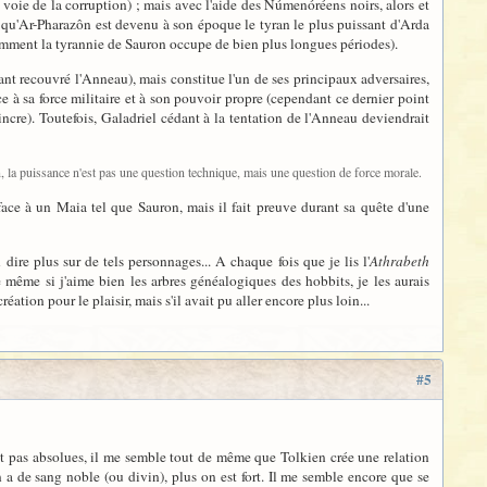
 voie de la corruption) ; mais avec l'aide des Númenóréens noirs, alors et
n qu'Ar-Pharazôn est devenu à son époque le tyran le plus puissant d'Arda
demment la tyrannie de Sauron occupe de bien plus longues périodes).
yant recouvré l'Anneau), mais constitue l'un de ses principaux adversaires,
à sa force militaire et à son pouvoir propre (cependant ce dernier point
ncre). Toutefois, Galadriel cédant à la tentation de l'Anneau deviendrait
n, la puissance n'est pas une question technique, mais une question de force morale.
face à un Maia tel que Sauron, mais il fait preuve durant sa quête d'une
ire plus sur de tels personnages... A chaque fois que je lis l'
Athrabeth
ue même si j'aime bien les arbres généalogiques des hobbits, je les aurais
ation pour le plaisir, mais s'il avait pu aller encore plus loin...
#5
ont pas absolues, il me semble tout de même que Tolkien crée une relation
n a de sang noble (ou divin), plus on est fort. Il me semble encore que se