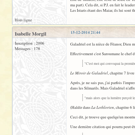
ma part). Cela dit, si P.J. en fait le lead
Les Istaris étant des Maiar, ils lui son
Hors ligne
15-12-2014 21:44
Isabelle Morgil
Inscription : 2006
Galadriel est la nièce de Fëanor, Dieu mer
Messages : 178
Effectivement c'est Saroumane le chef d
"C'est moi qui convoquai la première 
Le Miroir de Galadriel
, chapitre 7 livre
Après, je ne sais pas, j'ai parfois l'imp
dans les Silmarils. Mais Galadriel n'aff
"mais alors que la lumière perçoit 
(Haldir dans
La Lothlorien
, chapitre 6 l
Ceci dit, je trouve que quelqu'un montr
Une dernière citation qui pourra peut-êt