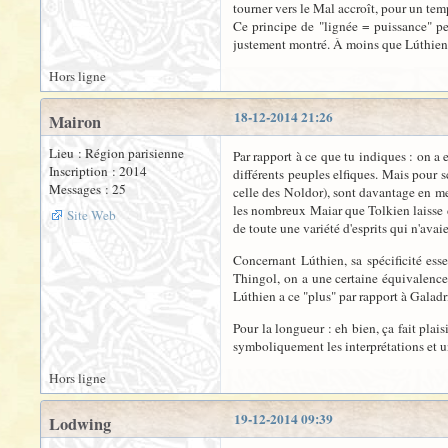
tourner vers le Mal accroît, pour un tem
Ce principe de "lignée = puissance" peu
justement montré. À moins que Lúthien s
Hors ligne
18-12-2014 21:26
Mairon
Lieu : Région parisienne
Par rapport à ce que tu indiques : on a 
Inscription : 2014
différents peuples elfiques. Mais pour 
Messages : 25
celle des Noldor), sont davantage en me
les nombreux Maiar que Tolkien laisse d
Site Web
de toute une variété d'esprits qui n'avaie
Concernant Lúthien, sa spécificité esse
Thingol, on a une certaine équivalence
Lúthien a ce "plus" par rapport à Galadri
Pour la longueur : eh bien, ça fait plai
symboliquement les interprétations et u
Hors ligne
19-12-2014 09:39
Lodwing