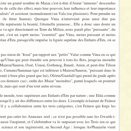
existe un grand nombre de Maiar, c'est-à-dire d'Ainur "mineurs" descendus
nte de celle des elfes), mais leur pouvoir, leur influence et leur importance
alisés" et assistent (normalement) un Vala (ou plusieurs). Pour prendre un
(le futur Sauron). Quoique Vána n'intervient pour ainsi dire pas
le représente la beauté, l'éternelle jeunesse... Elle a donc sans doute un
e va agir directement en Terre du Milieu, nous paraît plus "puissante", du
ant, c'est un esprit moins "essentiel" que Vána, moins puissant et moins
lan d'Eru, puisqu'elle impulse la lignée suprême des Enfants d'Eru, où se
 a pas sinon de "fossé" par rapport aux "petits" Valar comme Vána en ce qui
 qu'Ulmo qui peut étendre son pouvoir à tous les flots, jusqu'au moindre
, Mairon/Sauron, Ossë, Uinen, Gothmog, Ilmarë, Arien, et peut-être Tilion
ndo, Curumo/Saruman (qui est inférieur à Mairon/Sauron, "puissant dans le
fronté à bien plus grand que lui), Olórin/Gandalf (qui prend du grade après
ces derniers cas) ; enfin des Maiar "moindres", parmi lesquels on pourrait
h, mais qui sont d'un tout autre niveau.
vant le monde, tous supérieurs aux Enfants d'Eru par nature ; une Elda comme
iqu'il y ait des différences entre les deux. L'exemple éclairant de Feänor
 y a collaboration entre les trois catégories, c'est Feänor qui forge les
e peut pas créer les Anneaux seul ; ce n'est pas possible sans les Gwaith-i-
aussi l'inspirent, et Celebrimbor va le surpasser avec les Trois (en ce qui
 science et son ingéniosité, au Second Âge : lorsque Ar-Pharazôn vient