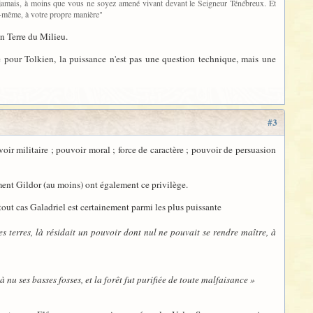
z jamais, à moins que vous ne soyez amené vivant devant le Seigneur Ténébreux. Et
s-même, à votre propre manière"
en Terre du Milieu.
e pour Tolkien, la puissance n'est pas une question technique, mais une
#3
oir militaire ; pouvoir moral ; force de caractère ; pouvoir de persuasion
ement Gildor (au moins) ont également ce privilège.
tout cas Galadriel est certainement parmi les plus puissante
es terres, là résidait un pouvoir dont nul ne pouvait se rendre maître, à
 à nu ses basses fosses, et la forêt fut purifiée de toute malfaisance »