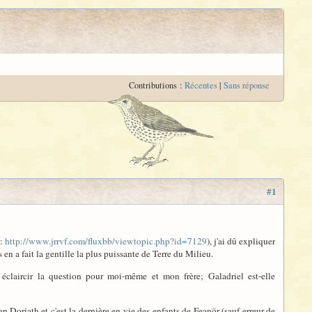
Contributions :
Récentes
|
Sans réponse
#1
i:
http://www.jrrvf.com/fluxbb/viewtopic.php?id=7129
), j'ai dû expliquer
 en a fait la gentille la plus puissante de Terre du Milieu.
 éclaircir la question pour moi-même et mon frère; Galadriel est-elle
n Doriath et c'est la dernière en vie des enfants de Feanör (sauf erreur de