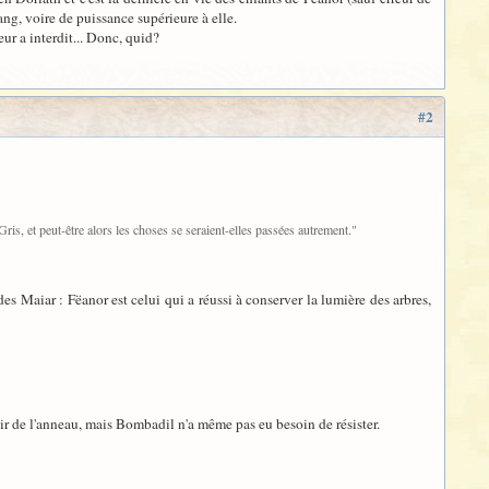
 rang, voire de puissance supérieure à elle.
ur a interdit... Donc, quid?
#2
Gris, et peut-être alors les choses se seraient-elles passées autrement."
 des Maiar : Fëanor est celui qui a réussi à conserver la lumière des arbres,
ir de l'anneau, mais Bombadil n'a même pas eu besoin de résister.