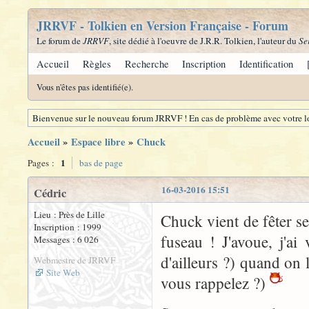
JRRVF - Tolkien en Version Française - Forum
Le forum de
JRRVF
, site dédié à l'oeuvre de J.R.R. Tolkien, l'auteur du
Se
Accueil
Règles
Recherche
Inscription
Identification
Vous n'êtes pas identifié(e).
Bienvenue sur le nouveau forum JRRVF ! En cas de problème avec votre lo
Accueil
»
Espace libre
»
Chuck
1
Pages :
bas de page
16-03-2016 15:51
Cédric
Lieu : Près de Lille
Chuck vient de fêter se
Inscription : 1999
fuseau ! J'avoue, j'a
Messages : 6 026
d'ailleurs ?) quand on
Webmestre de JRRVF
Site Web
vous rappelez ?)