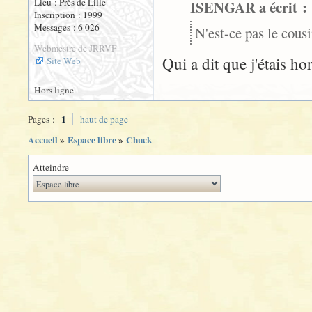
Lieu : Près de Lille
ISENGAR a écrit :
Inscription : 1999
Messages : 6 026
N'est-ce pas le cous
Webmestre de JRRVF
Qui a dit que j'étais ho
Site Web
Hors ligne
1
Pages :
haut de page
Accueil
»
Espace libre
»
Chuck
Atteindre