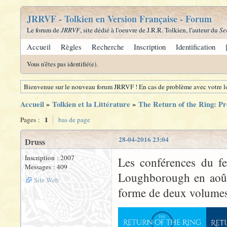
JRRVF - Tolkien en Version Française - Forum
Le forum de
JRRVF
, site dédié à l'oeuvre de J.R.R. Tolkien, l'auteur du
Se
Accueil
Règles
Recherche
Inscription
Identification
Vous n'êtes pas identifié(e).
Bienvenue sur le nouveau forum JRRVF ! En cas de problème avec votre lo
Accueil
»
Tolkien et la Littérature
»
The Return of the Ring: Pr
1
Pages :
bas de page
28-04-2016 23:04
Druss
Inscription : 2007
Les conférences du fe
Messages : 409
Loughborough en août 
Site Web
forme de deux volumes