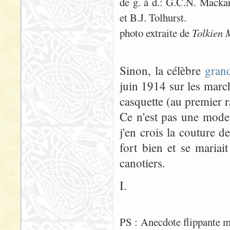
de g. à d.: G.C.N. Macka
et B.J. Tolhurst.
photo extraite de
Tolkien 
Sinon, la célèbre
grand
juin 1914 sur les marc
casquette (au premier r
Ce n'est pas une mode
j'en crois la couture d
fort bien et se mariai
canotiers.
I.
PS : Anecdote flippante ma