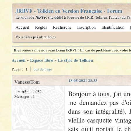
JRRVF - Tolkien en Version Française - Forum
Le forum de
JRRVF
, site dédié à l'oeuvre de J.R.R. Tolkien, l'auteur du
Se
Accueil
Règles
Recherche
Inscription
Identification
Vous n'êtes pas identifié(e).
Bienvenue sur le nouveau forum JRRVF ! En cas de problème avec votre lo
Accueil
»
Espace libre
»
Le style de Tolkien
1
Pages :
bas de page
18-05-2021 23:33
VanessaTom
Inscription : 2021
Bonjour à tous, j'ai un
Messages : 1
me demandez pas d'où
dans son intégralité).
vieille casquette vint
sais qu'il portait le 