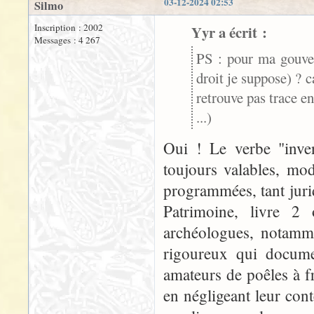
03-12-2024 02:53
Silmo
Inscription : 2002
Yyr a écrit :
Messages : 4 267
PS : pour ma gouver
droit je suppose) ? c
retrouve pas trace e
...)
Oui ! Le verbe "inven
toujours valables, mod
programmées, tant juri
Patrimoine, livre 
archéologues, notamme
rigoureux qui documen
amateurs de poêles à fr
en négligeant leur cont