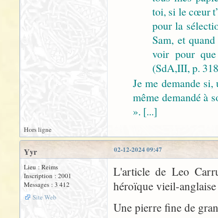
toi, si le cœur 
pour la sélecti
Sam, et quand 
voir pour que 
(SdA,III, p. 318
Je me demande si, u
même demandé à son 
». [...]
Hors ligne
02-12-2024 09:47
Yyr
Lieu : Reims
L'article de Leo Carr
Inscription : 2001
héroïque vieil-anglaise
Messages : 3 412
Site Web
Une pierre fine de gran