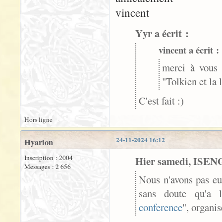
vincent
Yyr a écrit :
vincent a écrit :
merci à vous 
"Tolkien et la 
C'est fait :)
Hors ligne
24-11-2024 16:12
Hyarion
Inscription : 2004
Hier samedi, ISENG
Messages : 2 656
Nous n'avons pas eu
sans doute qu'a 
conference
", organis