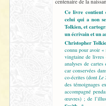
centenaire de la naissa
Ce livre contient
celui qui a non s
Tolkien, et cartog
un écrivain et un ar
Christopher Tolki
connu pour avoir « 
vingtaine de livres 
analyses de cartes
car conservées dans
co-écrites (dont
Le 
des témoignages e
accompagné pendant
œuvres) ; de l’illu
Smith
...*