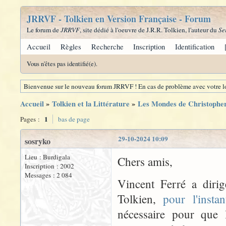
JRRVF - Tolkien en Version Française - Forum
Le forum de
JRRVF
, site dédié à l'oeuvre de J.R.R. Tolkien, l'auteur du
Se
Accueil
Règles
Recherche
Inscription
Identification
Vous n'êtes pas identifié(e).
Bienvenue sur le nouveau forum JRRVF ! En cas de problème avec votre lo
Accueil
»
Tolkien et la Littérature
»
Les Mondes de Christoph
1
Pages :
bas de page
29-10-2024 10:09
sosryko
Lieu : Burdigala
Chers amis,
Inscription : 2002
Messages : 2 084
Vincent Ferré a diri
Tolkien,
pour l'inst
nécessaire pour que l