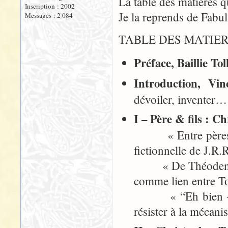
La table des matières q
Inscription : 2002
Je la reprends de Fabul
Messages : 2 084
TABLE DES MATIE
Préface, Baillie Tol
Introduction, Vin
dévoiler, inventer
I – Père & fils : C
« Entre pères et 
fictionnelle de J.R
« De Théoden à Beo
comme lien entre To
« “Eh bien – com
résister à la mécani