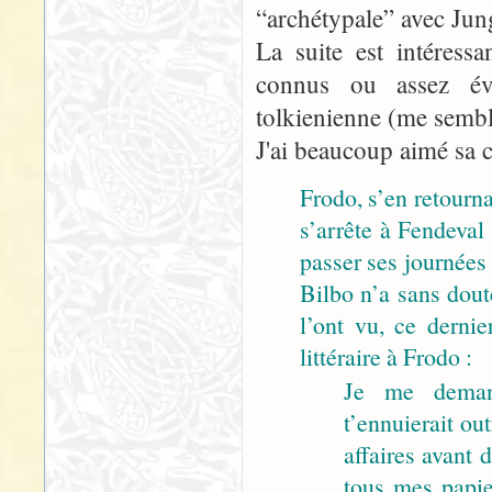
“archétypale” avec Jun
La suite est intéress
connus ou assez évi
tolkienienne (me semble
J'ai beaucoup aimé sa c
Frodo, s’en retourn
s’arrête à Fendeval
passer ses journées
Bilbo n’a sans dout
l’ont vu, ce dernie
littéraire à Frodo :
Je me deman
t’ennuierait o
affaires avant 
tous mes papie