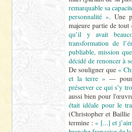
remarquable sa capacité
personnalité »
. Une p
majeure partie de tout 
qu’il y avait beau
transformation de l’
publiable, mission que
décidé de renoncer à s
De souligner que
« Ch
et la terre »
— pour
préserver ce qui s’y tr
aussi bien pour l'œu
était idéale pour le tr
(Christopher et Baillie
termine :
« [...] et j’
branche française de la 