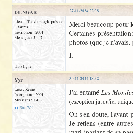
27-11-2024 22:38
ISENGAR
Lieu : Tuckborough près de
Merci beaucoup pour le
Chartres
Certaines présentation
Inscription : 2001
Messages : 5 117
photos (que je n'avais,
I.
Hors ligne
30-11-2024 18:32
Yyr
Lieu : Reims
Les Mondes
J'ai entamé
Inscription : 2001
Messages : 3 412
(exception jusqu'ici uniqu
Site Web
On s'en doute, l'avant-
Je retiens (entre autre
mari (parlant de sa pa