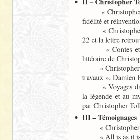
II – Christopher To
« Christopher Tolk
fidélité et réinvent
« Christopher Tolk
22 et la lettre retr
« Contes et légen
littéraire de Chris
« Christopher Tolk
travaux », Damien 
« Voyages dans le
la légende et au my
par Christopher Tolk
III – Témoignages
« Christopher To
« All is as it is…