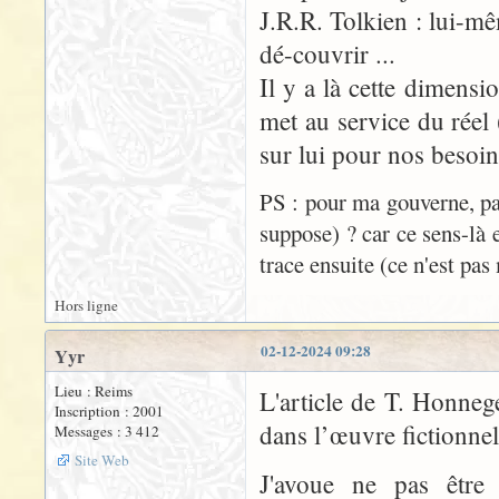
J.R.R. Tolkien : lui-mê
dé-couvrir ...
Il y a là cette dimensi
met au service du réel (
sur lui pour nos besoin
PS : pour ma gouverne, par
suppose) ? car ce sens-là 
trace ensuite (ce n'est pas
Hors ligne
02-12-2024 09:28
Yyr
Lieu : Reims
L'article de T. Honnege
Inscription : 2001
dans l’œuvre fictionnel
Messages : 3 412
Site Web
J'avoue ne pas être