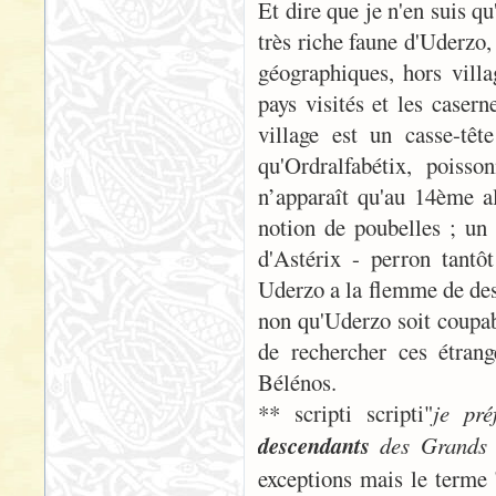
Et dire que je n'en suis qu
très riche faune d'Uderzo, 
géographiques, hors vill
pays visités et les caser
village est un casse-tê
qu'Ordralfabétix, poisso
n’apparaît qu'au 14ème a
notion de poubelles ; un
d'Astérix - perron tantô
Uderzo a la flemme de dess
non qu'Uderzo soit coupabl
de rechercher ces étrang
Bélénos.
** scripti scripti"
je pr
descendants
des Grands 
exceptions mais le terme