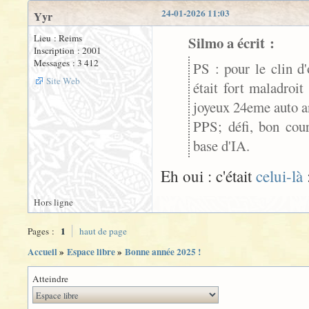
24-01-2026 11:03
Yyr
Lieu : Reims
Silmo a écrit :
Inscription : 2001
Messages : 3 412
PS : pour le clin 
Site Web
était fort maladroi
joyeux 24eme auto ann
PPS; défi, bon cou
base d'IA.
Eh oui : c'était
celui-là
Hors ligne
1
Pages :
haut de page
Accueil
»
Espace libre
»
Bonne année 2025 !
Atteindre