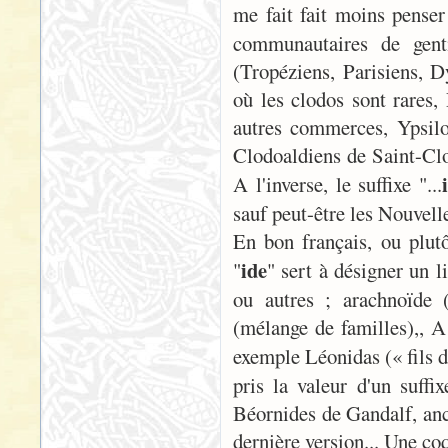
me fait fait moins penser
communautaires de genti
(Tropéziens, Parisiens, 
où les clodos sont rares,
autres commerces, Ypsil
Clodoaldiens de Saint-Clo
A l'inverse, le suffixe "...
sauf peut-être les Nouvel
En bon français, ou plutô
ide
"
" sert à désigner un 
ou autres ; arachnoïde 
(mélange de familles),, A
exemple Léonidas (« fils 
pris la valeur d'un suffi
Béornides de Gandalf, anc
dernière version... Une coq