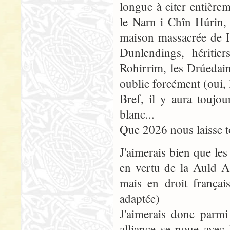
longue à citer entière
le Narn i Chîn Húrin, 
maison massacrée de H
Dunlendings, héritier
Rohirrim, les Drúedai
oublie forcément (oui, l
Bref, il y aura toujou
blanc...
Que 2026 nous laisse t
J'aimerais bien que le
en vertu de la Auld A
mais en droit françai
adaptée)
J'aimerais donc parmi
alliance se noue avec