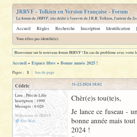
JRRVF - Tolkien en Version Française - Forum
Le forum de
JRRVF
, site dédié à l'oeuvre de J.R.R. Tolkien, l'auteur du
Se
Accueil
Règles
Recherche
Inscription
Identification
Vous n'êtes pas identifié(e).
Bienvenue sur le nouveau forum JRRVF ! En cas de problème avec votre lo
Accueil
»
Espace libre
»
Bonne année 2025 !
1
Pages :
bas de page
31-12-2024 18:02
Cédric
Lieu : Près de Lille
Chèr(e)s tou(te)s,
Inscription : 1999
Messages : 6 026
Je lance ce fuseau - 
Webmestre de JRRVF
bonne année mais tout 
Site Web
2024 !