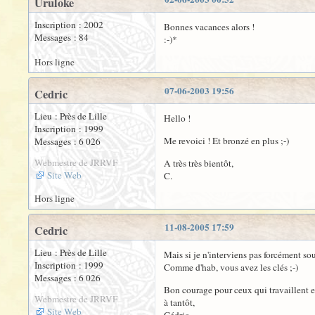
Uruloke
Inscription : 2002
Bonnes vacances alors !
Messages : 84
:-)*
Hors ligne
07-06-2003 19:56
Cedric
Lieu : Près de Lille
Hello !
Inscription : 1999
Me revoici ! Et bronzé en plus ;-)
Messages : 6 026
Webmestre de JRRVF
A très très bientôt,
Site Web
C.
Hors ligne
11-08-2005 17:59
Cedric
Lieu : Près de Lille
Mais si je n'interviens pas forcément sou
Inscription : 1999
Comme d'hab, vous avez les clés ;-)
Messages : 6 026
Bon courage pour ceux qui travaillent et
Webmestre de JRRVF
à tantôt,
Site Web