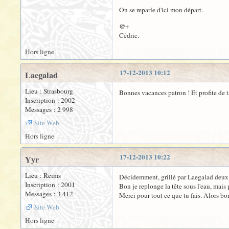
On se reparle d'ici mon départ.
@+
Cédric.
Hors ligne
17-12-2013 10:12
Laegalad
Lieu : Strasbourg
Bonnes vacances patron ! Et profite de t
Inscription : 2002
Messages : 2 998
Site Web
Hors ligne
17-12-2013 10:22
Yyr
Lieu : Reims
Décidemment, grillé par Laegalad deux f
Inscription : 2001
Bon je replonge la tête sous l'eau, mais 
Messages : 3 412
Merci pour tout ce que tu fais. Alors bon 
Site Web
Hors ligne