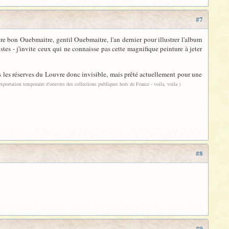
#7
e bon Ouebmaitre, gentil Ouebmaitre, l'an dernier pour illustrer l'album
istes - j'invite ceux qui ne connaisse pas cette magnifique peinture à jeter
ns les réserves du Louvre donc invisible, mais prêté actuellement pour une
d'exportation temporaire d'oeuvres des collections publiques hors de France - voila, voila )
#8
#9