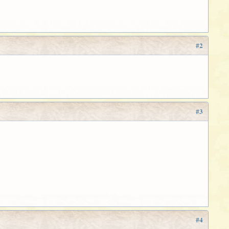
#2
#3
#4