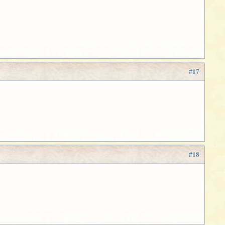
#17
#18