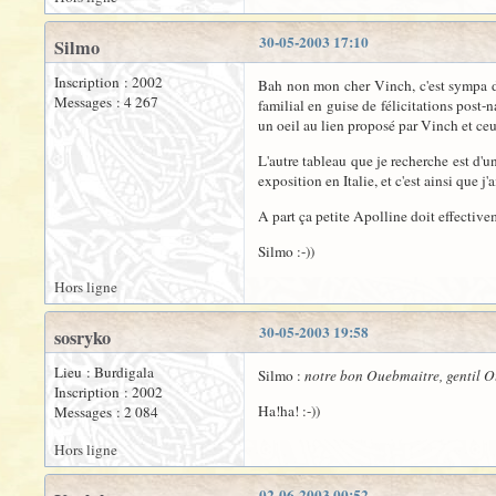
30-05-2003 17:10
Silmo
Inscription : 2002
Bah non mon cher Vinch, c'est sympa d'y
Messages : 4 267
familial en guise de félicitations post-n
un oeil au lien proposé par Vinch et ceux
L'autre tableau que je recherche est d'u
exposition en Italie, et c'est ainsi que j
A part ça petite Apolline doit effective
Silmo :-))
Hors ligne
30-05-2003 19:58
sosryko
Lieu : Burdigala
Silmo :
notre bon Ouebmaitre, gentil O
Inscription : 2002
Ha!ha! :-))
Messages : 2 084
Hors ligne
02-06-2003 00:52