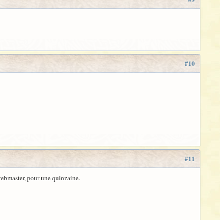
#10
#11
e webmaster, pour une quinzaine.