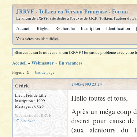
JRRVF - Tolkien en Version Française - Forum
Le forum de
JRRVF
, site dédié à l'oeuvre de J.R.R. Tolkien, l'auteur du
Se
Accueil
Règles
Recherche
Inscription
Identification
Vous n'êtes pas identifié(e).
Bienvenue sur le nouveau forum JRRVF ! En cas de problème avec votre lo
Accueil
»
Webmaster
»
En vacances
1
Pages :
bas de page
24-05-2003 23:24
Cédric
Lieu : Près de Lille
Hello toutes et tous,
Inscription : 1999
Messages : 6 026
Après un méga coup de
Webmestre de JRRVF
discret pour cause de
Site Web
(aux alentours du 