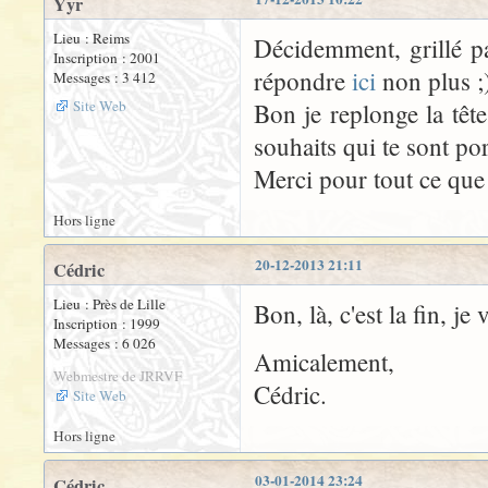
Yyr
Lieu : Reims
Décidemment, grillé p
Inscription : 2001
répondre
ici
non plus ;)
Messages : 3 412
Site Web
Bon je replonge la têt
souhaits qui te sont por
Merci pour tout ce que t
Hors ligne
20-12-2013 21:11
Cédric
Lieu : Près de Lille
Bon, là, c'est la fin, je
Inscription : 1999
Messages : 6 026
Amicalement,
Webmestre de JRRVF
Cédric.
Site Web
Hors ligne
03-01-2014 23:24
Cédric