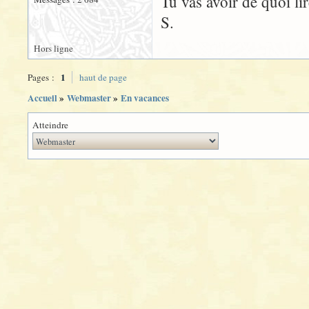
Tu vas avoir de quoi lir
S.
Hors ligne
1
Pages :
haut de page
Accueil
»
Webmaster
»
En vacances
Atteindre