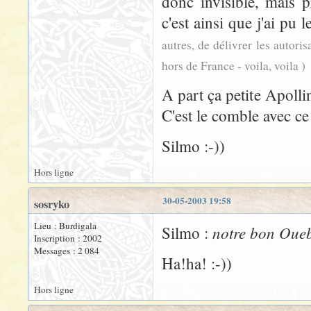
donc invisible, mais p
c'est ainsi que j'ai pu 
autres, de délivrer les autori
hors de France - voila, voila )
A part ça petite Apolli
C'est le comble avec ce
Silmo :-))
Hors ligne
30-05-2003 19:58
sosryko
Lieu : Burdigala
notre bon Oueb
Silmo :
Inscription : 2002
Messages : 2 084
Ha!ha! :-))
Hors ligne