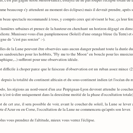
as, c'est pas gagné selon MétéoFrance), essayez de ne pas louper l'éclipse totale de L
omme beaucoup s'y attendent au moment des éclipses) mais il devrait prendre, après 
un beau spectacle recommandé à tous, y compris ceux qui révisent le bac, ça leur fer
lumières urbaines et prenez de la hauteur en cherchant un horizon dégagé en directi
céleste. Munissez-vous d'un pamplemousse (Soleil) d'une orange bleue (la Terre) e
e de "c'est pas sorcier" :-).
elles de la Lune peuvent être observées sans aucun danger pendant toute la durée 
es sandouiches pour les hobbits, "Fly me to the Moon" en boucle pour les musicien
aphique,...) suffiront pour une observation idéale.
st difficile à choper parce que le faisceau d'observation est un ruban assez mince 
le depuis la totalité du continent africain et du sous-continent indien (et l'océan 
o, les régions au nord-ouest d'un axe Perpignan-Lyon devront attendre le coucher du
on (c'est-à-dire uniquement dans la deuxième moitié de la phase d'occultation totale)
t de cet axe, il sera possible de voir, avant le coucher du soleil, la Lune se lever 
Côte d'Azur ou en Corse, l'occultation de la Lune ne commencera qu'après son lever.
lus vous prendrez de l'altitude, mieux vous verrez l'éclipse.