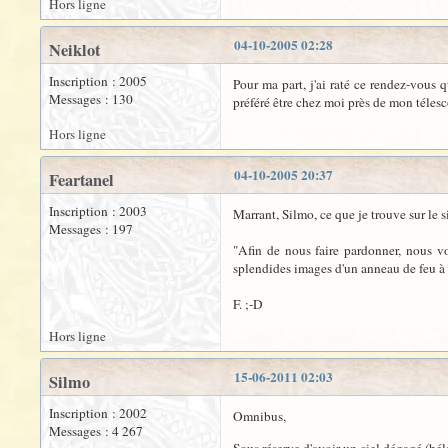
Hors ligne
04-10-2005 02:28
Neiklot
Inscription : 2005
Pour ma part, j'ai raté ce rendez-vous q
Messages : 130
préféré être chez moi près de mon téles
Hors ligne
04-10-2005 20:37
Feartanel
Inscription : 2003
Marrant, Silmo, ce que je trouve sur le s
Messages : 197
"Afin de nous faire pardonner, nous v
splendides images d'un anneau de feu à 
F. ;-D
Hors ligne
15-06-2011 02:03
Silmo
Inscription : 2002
Omnibus,
Messages : 4 267