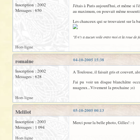
Inscription : 2002
J'étais à Paris aujourd'hui, et même si l
Messages : 650
au maximum, on pouvait même ressentir l
Les chanceux qui se trouvaient sur la ba
"Il n'y a aucun voile entre moi et la roue de
Hors ligne
04-10-2005 15:38
romaine
Inscription : 2002
A Toulouse, il faisait gris et couvert, alor
Messages : 628
J'ai pu voir un disque blanchâtre occu
nuageux...Vivement la prochaine ;o)
Hors ligne
05-10-2005 00:13
Melilot
Inscription : 2003
Merci pour la belle photo, Gilles! :-)
Messages : 1 094
Hors ligne