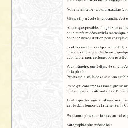
Sous réserve d'avoir un ciel dégagé (hél
Notre satellite ne va pas disparaître (c
Même s'il y a école le lendemain, c'est 
Autant que possible, éloignez-vous des 
pour leur faire découvrir la mécanique 
pour une démonstration pédagogique dign
Contrairement aux éclipses du soleil, c
Une couverture pour les frileux, quelqu
quoi (arbre, mur, enclume, poteau télégr
Pour mémoire, une éclipse de soleil, c'e
de la planète.
Par exemple, celle de ce soir sera visib
En ce qui concerne la France, grosso mod
déjà éclipsée du côté sud-est de l'horiz
Tandis que les régions situées au sud-es
entrée dans lombre de la Terre. Sur la 
En résumé, plus vous habitez au sud et p
cartographie plus précise ici :