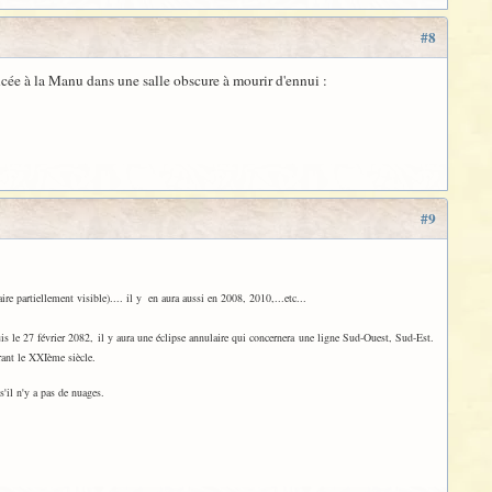
#8
incée à la Manu dans une salle obscure à mourir d'ennui :
#9
e partiellement visible).... il y en aura aussi en 2008, 2010,...etc...
is le 27 février 2082, il y aura une éclipse annulaire qui concernera une ligne Sud-Ouest, Sud-Est.
rant le XXIème siècle.
'il n'y a pas de nuages.