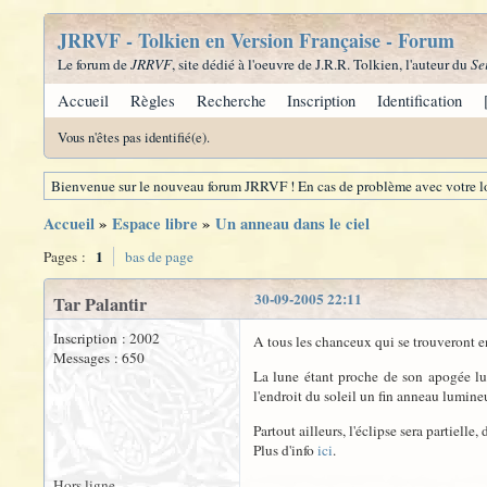
JRRVF - Tolkien en Version Française - Forum
Le forum de
JRRVF
, site dédié à l'oeuvre de J.R.R. Tolkien, l'auteur du
Se
Accueil
Règles
Recherche
Inscription
Identification
Vous n'êtes pas identifié(e).
Bienvenue sur le nouveau forum JRRVF ! En cas de problème avec votre lo
Accueil
»
Espace libre
»
Un anneau dans le ciel
1
Pages :
bas de page
30-09-2005 22:11
Tar Palantir
Inscription : 2002
A tous les chanceux qui se trouveront en
Messages : 650
La lune étant proche de son apogée lun
l'endroit du soleil un fin anneau lumine
Partout ailleurs, l'éclipse sera partiell
Plus d'info
ici
.
Hors ligne