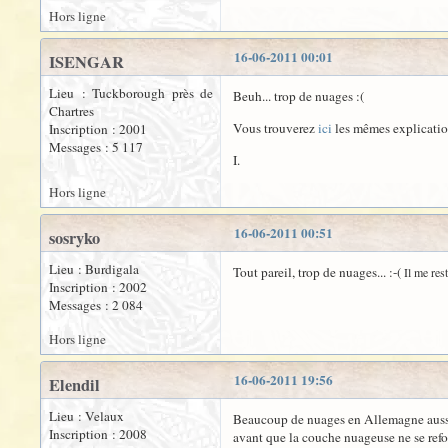
Hors ligne
16-06-2011 00:01
ISENGAR
Lieu : Tuckborough près de
Beuh... trop de nuages :(
Chartres
Vous trouverez
ici
les mêmes explication
Inscription : 2001
Messages : 5 117
I.
Hors ligne
16-06-2011 00:51
sosryko
Lieu : Burdigala
Tout pareil, trop de nuages... :-(
Il me res
Inscription : 2002
Messages : 2 084
Hors ligne
16-06-2011 19:56
Elendil
Lieu : Velaux
Beaucoup de nuages en Allemagne aussi, 
Inscription : 2008
avant que la couche nuageuse ne se ref