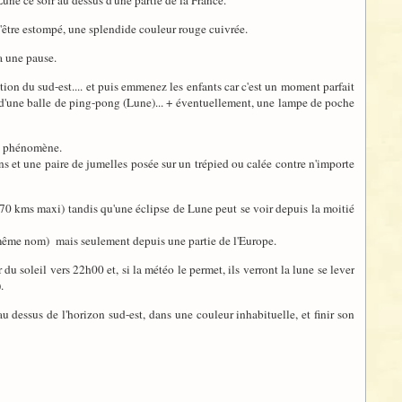
une ce soir au dessus d'une partie de la France.
s'être estompé, une splendide couleur rouge cuivrée.
a une pause.
on du sud-est.... et puis emmenez les enfants car c'est un moment parfait
t d'une balle de ping-pong (Lune)... + éventuellement, une lampe de poche
du phénomène.
s et une paire de jumelles posée sur un trépied ou calée contre n'importe
(270 kms maxi) tandis qu'une éclipse de Lune peut se voir depuis la moitié
du même nom) mais seulement depuis une partie de l'Europe.
 soleil vers 22h00 et, si la météo le permet, ils verront la lune se lever
.
au dessus de l'horizon sud-est, dans une couleur inhabituelle, et finir son