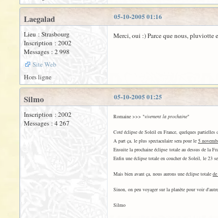
05-10-2005 01:16
Laegalad
Lieu : Strasbourg
Merci, oui :) Parce que nous, pluviotte 
Inscription : 2002
Messages : 2 998
Site Web
Hors ligne
05-10-2005 01:25
Silmo
Inscription : 2002
Romaine >>> "
vivement la prochaine
"
Messages : 4 267
Coté éclipse de Soleil en France, quelques partielles 
A part ça, le plus spectaculaire sera pour le
5 novemb
Ensuite la prochaine éclipse totale au dessus de la F
Enfin une éclipse totale en coucher de Soleil, le 23 
Mais bien avant ça, nous aurons une éclipse totale
de
Sinon, on peu voyager sur la planète pour voir d'autre
Silmo