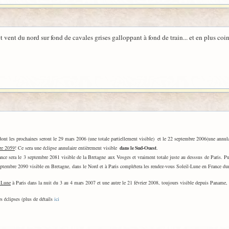
et vent du nord sur fond de cavales grises galloppant à fond de train... et en plus co
dont les prochaines seront le 29 mars 2006 (une totale partiellement visible) et le 22 septembre 2006(une annulair
re 2059
! Ce sera une éclipse annulaire entièrement visible
dans le Sud-Ouest
.
rance sera le 3 septembre 2081 visible de la Bretagne aux Vosges et vraiment totale juste au desssus de Paris. Pu
septembre 2090 visible en Bretagne, dans le Nord et à Paris complétera les rendez-vous Soleil-Lune en France du
 Lune
à Paris dans la nuit du 3 au 4 mars 2007 et une autre le 21 février 2008, toujours visible depuis Paname, s
s éclipses (plus de détails
ici