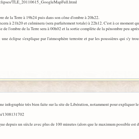
ar_eclipses/TLE_20110615_GoogleMapFull.html
re de la Terre à 19h24 puis dans son cône d'ombre à 20h22.
cera à 21h20 et culminera (sera parfaitement totale) à 22h12. C'est à ce moment que
rtie de l'ombre de la Terre sera à 00h02 et la sortie complète de la pénombre peu aprè
ne éclipse s'explique par l'atmosphère terrestre et par les poussières qui s'y tr
 une infographie très bien faite sur la site de Libération, notamment pour expliquer 
8/m/1308131702
ngue depuis un siècle avec plus de 100 minutes (alors que le maximum possible est 