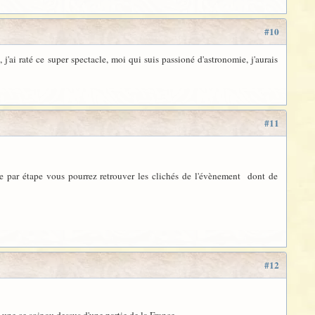
#10
j'ai raté ce super spectacle, moi qui suis passioné d'astronomie, j'aurais
#11
e par étape vous pourrez retrouver les clichés de l'évènement dont de
#12