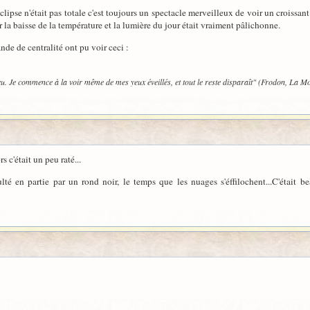
'éclipse n'était pas totale c'est toujours un spectacle merveilleux de voir un croissan
a baisse de la température et la lumière du jour était vraiment pâlichonne.
nde de centralité ont pu voir ceci :
 feu. Je commence à la voir même de mes yeux éveillés, et tout le reste disparaît" (Frodon, La
s c'était un peu raté...
lté en partie par un rond noir, le temps que les nuages s'éffilochent...C'était