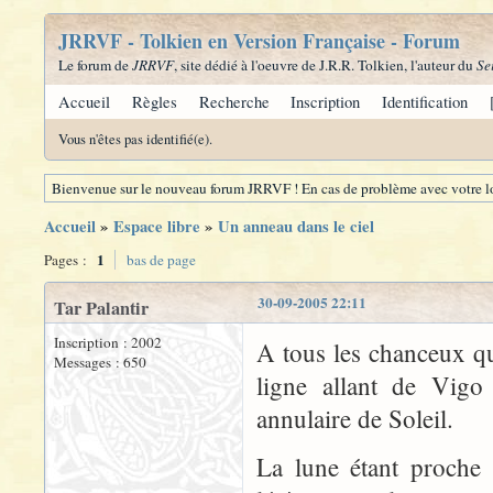
JRRVF - Tolkien en Version Française - Forum
Le forum de
JRRVF
, site dédié à l'oeuvre de J.R.R. Tolkien, l'auteur du
Se
Accueil
Règles
Recherche
Inscription
Identification
Vous n'êtes pas identifié(e).
Bienvenue sur le nouveau forum JRRVF ! En cas de problème avec votre lo
Accueil
»
Espace libre
»
Un anneau dans le ciel
1
Pages :
bas de page
30-09-2005 22:11
Tar Palantir
Inscription : 2002
A tous les chanceux q
Messages : 650
ligne allant de Vigo 
annulaire de Soleil.
La lune étant proche 