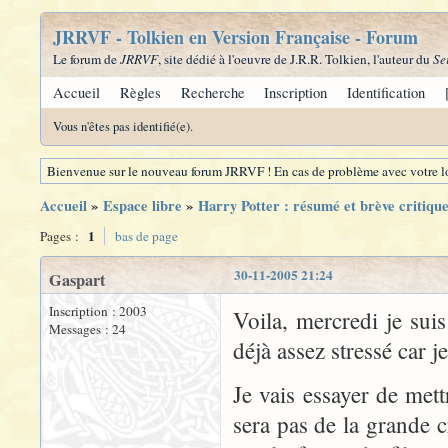
JRRVF - Tolkien en Version Française - Forum
Le forum de
JRRVF
, site dédié à l'oeuvre de J.R.R. Tolkien, l'auteur du
Se
Accueil
Règles
Recherche
Inscription
Identification
Vous n'êtes pas identifié(e).
Bienvenue sur le nouveau forum JRRVF ! En cas de problème avec votre lo
Accueil
»
Espace libre
»
Harry Potter : résumé et brève critiqu
1
Pages :
bas de page
30-11-2005 21:24
Gaspart
Inscription : 2003
Voila, mercredi je suis
Messages : 24
déjà assez stressé car j
Je vais essayer de me
sera pas de la grande c