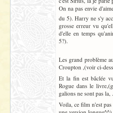
c'est Sirius, la je parle
On na pas envie d'aim
du 5). Harry ne s'y ac
grosse erreur vu qu'el
d'elle en temps qu'an
5?).
Les grand problème aus
Croupton ,(voir ci-dess
Et la fin est bâclée 
Rogue dans le livre,(g
galions ne sont pas la, .
Voila, ce film n'est pas
une version longue^^) m