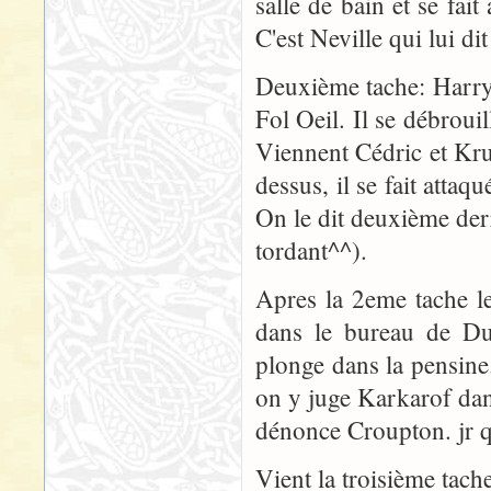
salle de bain et se fai
C'est Neville qui lui di
Deuxième tache: Harry 
Fol Oeil. Il se débrouil
Viennent Cédric et Krum
dessus, il se fait attaq
On le dit deuxième derr
tordant^^).
Apres la 2eme tache l
dans le bureau de D
plonge dans la pensine.
on y juge Karkarof dan
dénonce Croupton. jr qu
Vient la troisième tac