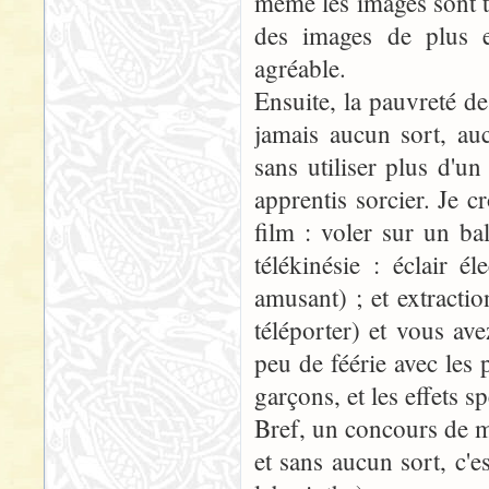
même les images sont te
des images de plus e
agréable.
Ensuite, la pauvreté de
jamais aucun sort, au
sans utiliser plus d'u
apprentis sorcier. Je c
film : voler sur un ba
télékinésie : éclair é
amusant) ; et extracti
téléporter) et vous ave
peu de féérie avec les p
garçons, et les effets s
Bref, un concours de 
et sans aucun sort, c'