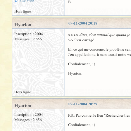
Site Web
B.
Hors ligne
09-11-2004 20:18
Hyarion
Inscription : 2004
>>>> dites, c'est normal que quand je 
Messages : 2 656
>>C'est corrigé.
En ce qui me concerne, le problème sembl
J'en appelle donc, à mon tour, à notre we
Cordialement, :-)
Hyarion.
Hors ligne
09-11-2004 20:29
Hyarion
Inscription : 2004
P.S.: Par contre, le lien "Rechercher [l
Messages : 2 656
Cordialement, :-)