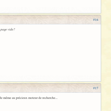
#16
 page vide?
#17
t de même au précieux moteur de recherche...