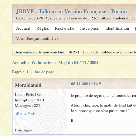
JRRVF - Tolkien en Version Française - Forum
Le forum de
JRRVF
, site dédié à l'oeuvre de J.R.R. Tolkien, l'auteur du
Se
Accueil
Règles
Recherche
Inscription
Identification
Vous n'êtes pas identifié(e).
Bienvenue sur le nouveau forum JRRVF ! En cas de problème avec votre lo
Accueil
»
Webmaster
»
MaJ du 04 / 11 / 2004
1
Pages :
bas de page
05-11-2004 01:19
Moraldandil
Lieu : Paris 18e
Je propose de regrouper ici toutes les re
Inscription : 2001
Alors : chez moi, le motif de fond fait 
Messages : 887
Je suppose que ce n'est pas normal ?
Site Web
B.
Hors ligne