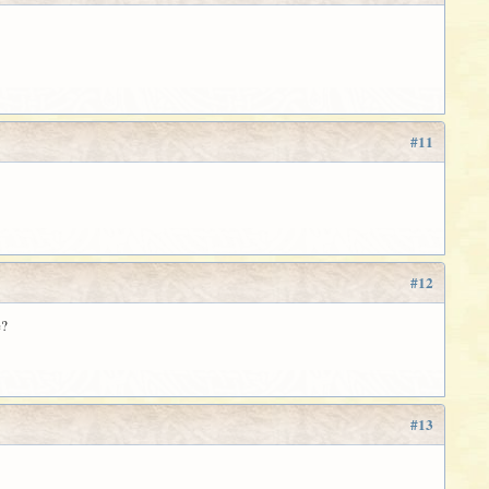
#11
#12
e?
#13