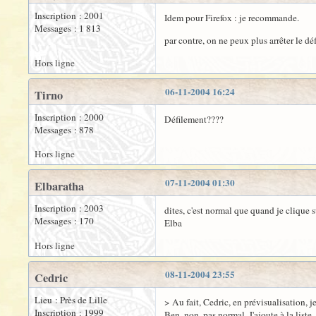
Inscription : 2001
Idem pour Firefox : je recommande.
Messages : 1 813
par contre, on ne peux plus arrêter le dé
Hors ligne
06-11-2004 16:24
Tirno
Inscription : 2000
Défilement????
Messages : 878
Hors ligne
07-11-2004 01:30
Elbaratha
Inscription : 2003
dites, c'est normal que quand je clique 
Messages : 170
Elba
Hors ligne
08-11-2004 23:55
Cedric
Lieu : Près de Lille
> Au fait, Cedric, en prévisualisation, 
Inscription : 1999
Ben, non, pas normal. J'ajoute à la liste .