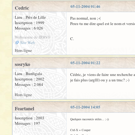
05-11-2004 01:46
Cedric
Lieu : Près de Lille
Pas normal, non ;-(
Inscription : 1999
Peux-tu me dire quel est le nom et versi
Messages : 6 026
Webmestre de JRRVF
C.
Site Web
Hors ligne
05-11-2004 01:22
sosryko
Lieu : Burdigala
Cédric, je viens de faire une recherche 
Inscription : 2002
je fais plus (arglll) ou y a un truc? ;-)
Messages : 2 084
Hors ligne
05-11-2004 14:05
Feartanel
Inscription : 2003
Quelques raccourcis utiles... ;-))
Messages : 197
Ctrl-X = Couper