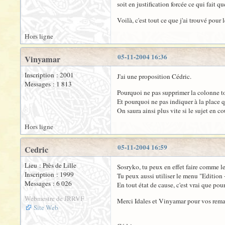
soit en justification forcée ce qui fait qu
Voilà, c'est tout ce que j'ai trouvé pour
Hors ligne
05-11-2004 16:36
Vinyamar
Inscription : 2001
J'ai une proposition Cédric.
Messages : 1 813
Pourquoi ne pas supprimer la colonne tou
Et pourquoi ne pas indiquer à la place q
On saura ainsi plus vite si le sujet en c
Hors ligne
05-11-2004 16:59
Cedric
Lieu : Près de Lille
Sosryko, tu peux en effet faire comme le
Inscription : 1999
Tu peux aussi utiliser le menu "Edition 
Messages : 6 026
En tout état de cause, c'est vrai que pou
Webmestre de JRRVF
Merci Idales et Vinyamar pour vos remarqu
Site Web