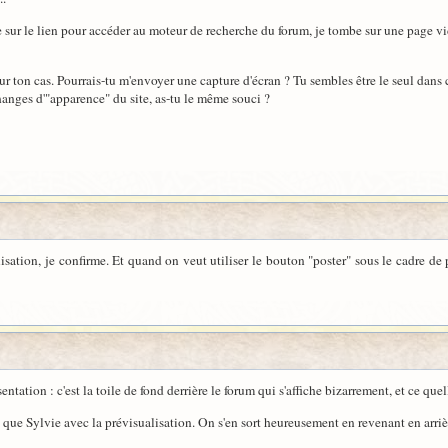
e sur le lien pour accéder au moteur de recherche du forum, je tombe sur une page v
ur ton cas. Pourrais-tu m'envoyer une capture d'écran ? Tu sembles être le seul dans 
hanges d'"apparence" du site, as-tu le même souci ?
sation, je confirme. Et quand on veut utiliser le bouton "poster" sous le cadre de
ésentation : c'est la toile de fond derrière le forum qui s'affiche bizarrement, et ce qu
es que Sylvie avec la prévisualisation. On s'en sort heureusement en revenant en arr