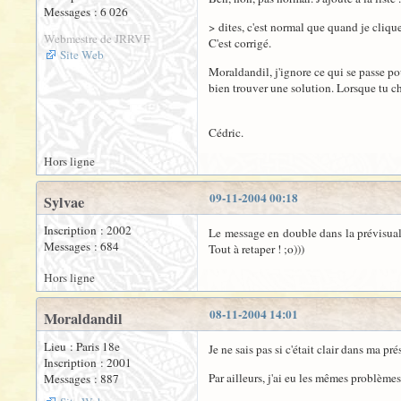
Messages : 6 026
> dites, c'est normal que quand je cliqu
Webmestre de JRRVF
C'est corrigé.
Site Web
Moraldandil, j'ignore ce qui se passe po
bien trouver une solution. Lorsque tu c
Cédric.
Hors ligne
09-11-2004 00:18
Sylvae
Inscription : 2002
Le message en double dans la prévisuali
Messages : 684
Tout à retaper ! ;o)))
Hors ligne
08-11-2004 14:01
Moraldandil
Lieu : Paris 18e
Je ne sais pas si c'était clair dans ma pr
Inscription : 2001
Par ailleurs, j'ai eu les mêmes problèm
Messages : 887