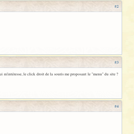
#2
#3
i m'intéresse, le click droit de la souris me proposant le "menu" du site ?
#4