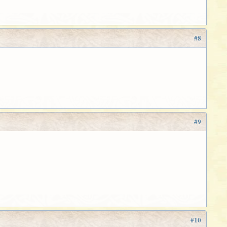
#8
#9
#10