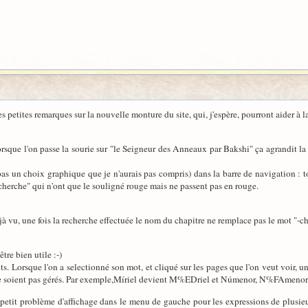
petites remarques sur la nouvelle monture du site, qui, j'espère, pourront aider à la
rsque l'on passe la sourie sur "le Seigneur des Anneaux par Bakshi" ça agrandit la 
git pas un choix graphique que je n'aurais pas compris) dans la barre de navigation :
cherche" qui n'ont que le souligné rouge mais ne passent pas en rouge.
jà vu, une fois la recherche effectuée le nom du chapitre ne remplace pas le mot "-chap
tre bien utile :-)
ts. Lorsque l'on a selectionné son mot, et cliqué sur les pages que l'on veut voir, u
s ne soient pas gérés. Par exemple,Míriel devient M%EDriel et Númenor, N%FAmenor
n petit problème d'affichage dans le menu de gauche pour les expressions de plusi