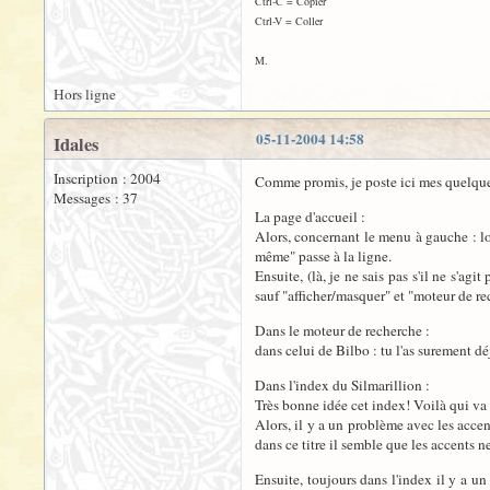
Ctrl-C = Copier
Ctrl-V = Coller
M.
Hors ligne
05-11-2004 14:58
Idales
Inscription : 2004
Comme promis, je poste ici mes quelques 
Messages : 37
La page d'accueil :
Alors, concernant le menu à gauche : lo
même" passe à la ligne.
Ensuite, (là, je ne sais pas s'il ne s'a
sauf "afficher/masquer" et "moteur de re
Dans le moteur de recherche :
dans celui de Bilbo : tu l'as surement dé
Dans l'index du Silmarillion :
Très bonne idée cet index! Voilà qui va ê
Alors, il y a un problème avec les accen
dans ce titre il semble que les accent
Ensuite, toujours dans l'index il y a u