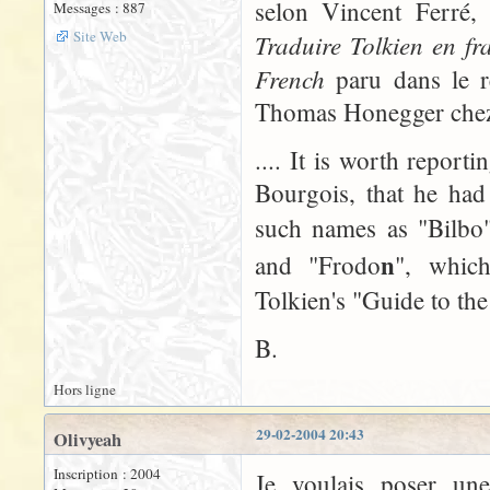
selon Vincent Ferré,
Messages : 887
Site Web
Traduire Tolkien en fr
French
paru dans le r
Thomas Honegger chez 
.... It is worth report
Bourgois, that he had 
such names as "Bilbo",
n
and "Frodo
", which
Tolkien's "Guide to th
B.
Hors ligne
29-02-2004 20:43
Olivyeah
Inscription : 2004
Je voulais poser une