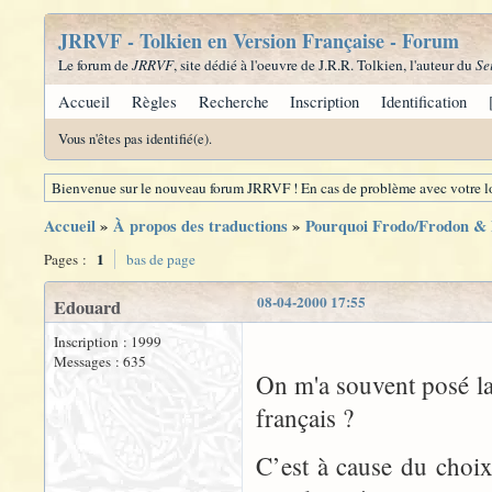
JRRVF - Tolkien en Version Française - Forum
Le forum de
JRRVF
, site dédié à l'oeuvre de J.R.R. Tolkien, l'auteur du
Se
Accueil
Règles
Recherche
Inscription
Identification
Vous n'êtes pas identifié(e).
Bienvenue sur le nouveau forum JRRVF ! En cas de problème avec votre lo
Accueil
»
À propos des traductions
»
Pourquoi Frodo/Frodon & B
1
Pages :
bas de page
08-04-2000 17:55
Edouard
Inscription : 1999
Messages : 635
On m'a souvent posé la
français ?
C’est à cause du choi