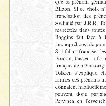
que le prénom german
Bilbon. Si ce choix n’é
francisation des prén
souhaité par J.R.R. Tol
respectées dans toutes
Baggins fait face à B
incompréhensible pour l
S’il fallait francise
Frodon, laisser la fo
français de même origi
Tolkien s’explique cl
formes des prénoms hobb
donnaient habituellemen
peuvent donc parfait
Pervinca en Pervench