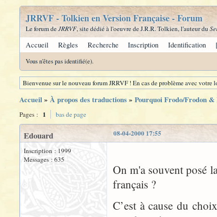
JRRVF - Tolkien en Version Française - Forum
Le forum de
JRRVF
, site dédié à l'oeuvre de J.R.R. Tolkien, l'auteur du
Se
Accueil
Règles
Recherche
Inscription
Identification
Vous n'êtes pas identifié(e).
Bienvenue sur le nouveau forum JRRVF ! En cas de problème avec votre lo
Accueil
»
À propos des traductions
»
Pourquoi Frodo/Frodon & B
1
Pages :
bas de page
08-04-2000 17:55
Edouard
Inscription : 1999
Messages : 635
On m'a souvent posé la
français ?
C’est à cause du choi