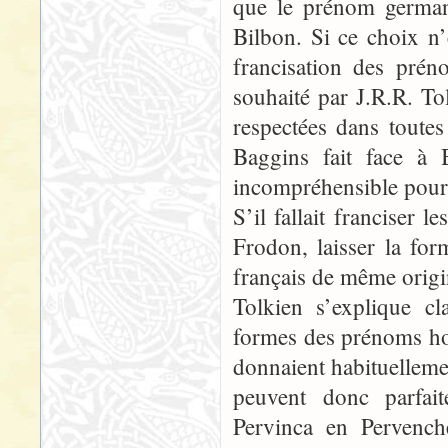
que le prénom german
Bilbon. Si ce choix n’é
francisation des prén
souhaité par J.R.R. Tol
respectées dans toutes
Baggins fait face à B
incompréhensible pour l
S’il fallait francise
Frodon, laisser la fo
français de même origi
Tolkien s’explique cl
formes des prénoms hobb
donnaient habituellemen
peuvent donc parfait
Pervinca en Pervench