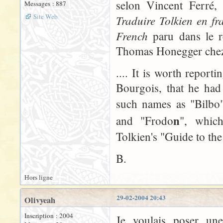
selon Vincent Ferré,
Messages : 887
Site Web
Traduire Tolkien en fr
French
paru dans le r
Thomas Honegger chez 
.... It is worth report
Bourgois, that he had 
such names as "Bilbo",
n
and "Frodo
", which
Tolkien's "Guide to th
B.
Hors ligne
29-02-2004 20:43
Olivyeah
Inscription : 2004
Je voulais poser une