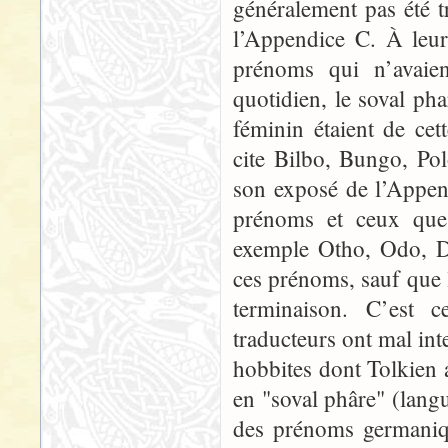
généralement pas été t
l’Appendice C. À leu
prénoms qui n’avaien
quotidien, le soval ph
féminin étaient de cet
cite Bilbo, Bungo, Pol
son exposé de l’Appen
prénoms et ceux que
exemple Otho, Odo, Dr
ces prénoms, sauf que l
terminaison. C’est 
traducteurs ont mal int
hobbites dont Tolkien 
en "soval phâre" (lan
des prénoms germaniq