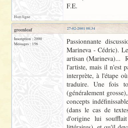
F.E.
Hors ligne
27-02-2001 08:34
greenleaf
Inscription : 2000
Passionnante discuss
Messages : 156
Marineva - Cédric). Le 
artisan (Marineva)... R
l'artiste, mais il n'es
interprète, à l'étape où
traduire. Une fois t
(généralement grosse),
concepts indéfinissable
(dans le cas de texte
d'origine lui souffla
littéraires), et qu'il d