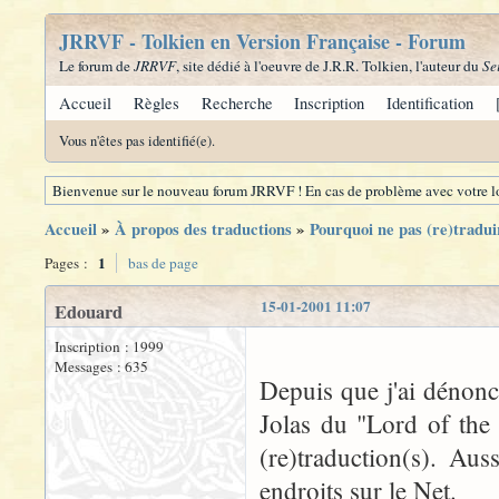
JRRVF - Tolkien en Version Française - Forum
Le forum de
JRRVF
, site dédié à l'oeuvre de J.R.R. Tolkien, l'auteur du
Se
Accueil
Règles
Recherche
Inscription
Identification
Vous n'êtes pas identifié(e).
Bienvenue sur le nouveau forum JRRVF ! En cas de problème avec votre lo
Accueil
»
À propos des traductions
»
Pourquoi ne pas (re)tradui
1
Pages :
bas de page
15-01-2001 11:07
Edouard
Inscription : 1999
Messages : 635
Depuis que j'ai dénonc
Jolas du "Lord of the 
(re)traduction(s). Au
endroits sur le Net.