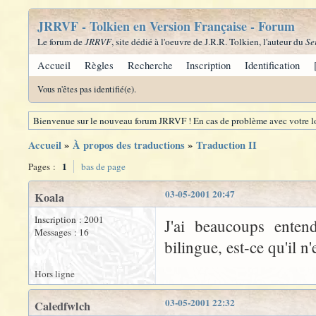
JRRVF - Tolkien en Version Française - Forum
Le forum de
JRRVF
, site dédié à l'oeuvre de J.R.R. Tolkien, l'auteur du
Se
Accueil
Règles
Recherche
Inscription
Identification
Vous n'êtes pas identifié(e).
Bienvenue sur le nouveau forum JRRVF ! En cas de problème avec votre lo
Accueil
»
À propos des traductions
»
Traduction II
1
Pages :
bas de page
03-05-2001 20:47
Koala
Inscription : 2001
J'ai beaucoups ente
Messages : 16
bilingue, est-ce qu'il n
Hors ligne
03-05-2001 22:32
Caledfwlch