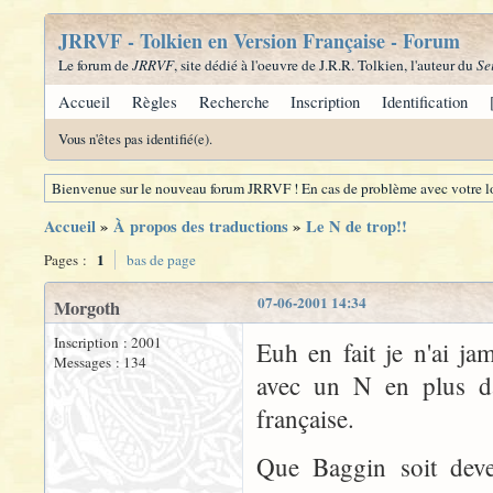
JRRVF - Tolkien en Version Française - Forum
Le forum de
JRRVF
, site dédié à l'oeuvre de J.R.R. Tolkien, l'auteur du
Se
Accueil
Règles
Recherche
Inscription
Identification
Vous n'êtes pas identifié(e).
Bienvenue sur le nouveau forum JRRVF ! En cas de problème avec votre lo
Accueil
»
À propos des traductions
»
Le N de trop!!
1
Pages :
bas de page
07-06-2001 14:34
Morgoth
Inscription : 2001
Euh en fait je n'ai j
Messages : 134
avec un N en plus da
française.
Que Baggin soit deve