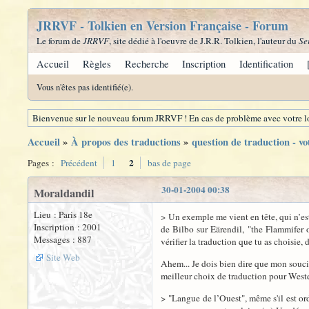
JRRVF - Tolkien en Version Française - Forum
Le forum de
JRRVF
, site dédié à l'oeuvre de J.R.R. Tolkien, l'auteur du
Se
Accueil
Règles
Recherche
Inscription
Identification
Vous n'êtes pas identifié(e).
Bienvenue sur le nouveau forum JRRVF ! En cas de problème avec votre lo
Accueil
»
À propos des traductions
»
question de traduction - vo
2
Pages :
Précédent
1
bas de page
30-01-2004 00:38
Moraldandil
Lieu : Paris 18e
> Un exemple me vient en tête, qui n’est
Inscription : 2001
de Bilbo sur Eärendil, "the Flammifer o
Messages : 887
vérifier la traduction que tu as choisie, 
Site Web
Ahem... Je dois bien dire que mon souci 
meilleur choix de traduction pour Wester
> "Langue de l’Ouest", même s'il est or