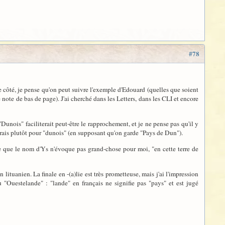
#78
e côté, je pense qu'on peut suivre l'exemple d'Edouard (quelles que soient
 note de bas de page). J'ai cherché dans les Letters, dans les CLI et encore
Dunois" faciliterait peut-être le rapprochement, et je ne pense pas qu'il y
herais plutôt pour "dunois" (en supposant qu'on garde "Pays de Dun").
ire que le nom d'Ys n'évoque pas grand-chose pour moi, "en cette terre de
n lituanien. La finale en -(a)lie est très prometteuse, mais j'ai l'impression
u "Ouestelande" : "lande" en français ne signifie pas "pays" et est jugé