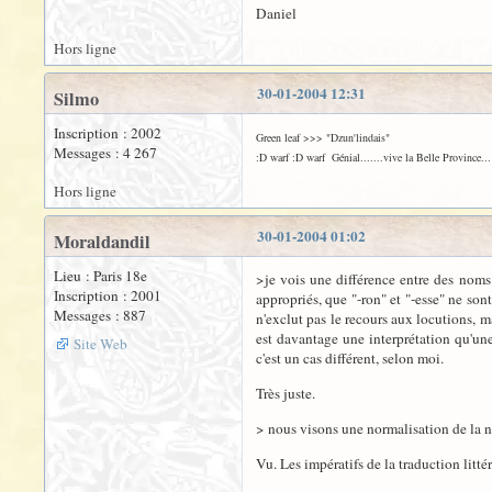
Daniel
Hors ligne
30-01-2004 12:31
Silmo
Inscription : 2002
Green leaf >>> "Dzun'lindais"
Messages : 4 267
:D warf :D warf Génial.......vive la Belle Province... T
Hors ligne
30-01-2004 01:02
Moraldandil
Lieu : Paris 18e
>je vois une différence entre des nom
Inscription : 2001
appropriés, que "-ron" et "-esse" ne so
Messages : 887
n'exclut pas le recours aux locutions, ma
est davantage une interprétation qu'une
Site Web
c'est un cas différent, selon moi.
Très juste.
> nous visons une normalisation de la 
Vu. Les impératifs de la traduction littérai