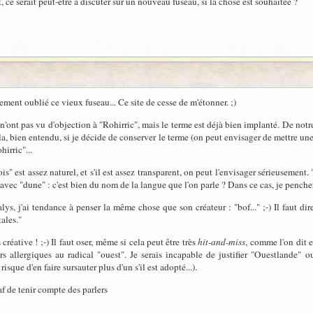
 ce serait peut-être à discuter sur un nouveau fuseau, si la chose est souhaitée ?
ment oublié ce vieux fuseau... Ce site de cesse de m'étonner. ;)
'ont pas vu d'objection à "Rohirric", mais le terme est déjà bien implanté. De notr
la, bien entendu, si je décide de conserver le terme (on peut envisager de mettre une
irric"...
est assez naturel, et s'il est assez transparent, on peut l'envisager sérieusement. "
de avec "dune" : c'est bien du nom de la langue que l'on parle ? Dans ce cas, je penc
lys, j'ai tendance à penser la même chose que son créateur : "bof..." ;-) Il faut d
ales."
créative ! ;-) Il faut oser, même si cela peut être très
hit-and-miss
, comme l'on dit e
s allergiques au radical "ouest". Je serais incapable de justifier "Ouestlande" o
isque d'en faire sursauter plus d'un s'il est adopté...).
f de tenir compte des parlers