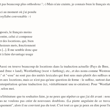
t pas beaucoup plus orthodoxe ! ;-) Mais n'aie crainte, je connais bien le français sta
uci au moment où j'ai pondu
tosyllabe convenable :-)
posés, le français moins
contre, celui ci compense
er des locutions, qui, bien
usieurs mots, fonctionnent
[...]. Il me semble donc que
nt à faire davantage usage
ssi on trouve beaucoup de locutions dans la traduction actuelle (Pays de Bree, Qu
 (bree + land), Westfarthing (west + farthing), etc., et des noms comme Westron 
" et "-esse" ne sont pas des unités lexicales qui font sens mais plutôt des suffixe
 aux locutions, mais ce n'est pas qu'une question de forme : le suffixe, surtout dans
nterprétation qu'une traduction (ici, véritablement une re-création). Pour "Westfar
, selon moi.
sais/littérature que tu souhaites faire, je ne peux que répéter ce que j'ai dit avant : 
s ne voulons pas créer de nouveaux doublons. (La pierre angulaire de ce trava
uement", alors il ne convient pas du tout. C'est tout ce que je peux en dire pour l'i