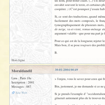
un nom, pour rester clairs. (...) Un dés
envahit souvent le texte, et certaines 
coopérer. ;-) C’est pourquoi j’essaie ha
Si, ce sont des traductions, quand même -
facilement des mots composés, le franç
tymographiquement de plusieurs mots, 
de neige, va-et-vient, remue-ménage
etc
argument valable - que pour ma part je fe
Pour ce qui est de la longueur, rejeter l
Mais bon, il se pose
toujours
des problè
B.
Hors ligne
30-01-2004 00:49
Moraldandil
Lieu : Paris 18e
> l'enjeu, vous le savez pour ceux qui f
Inscription : 2001
Bin, justement, je me demande si ce ne po
Messages : 887
Site Web
Si je prends l'exemple d' "occidentalie
gênerait autrement plus de le trouver d