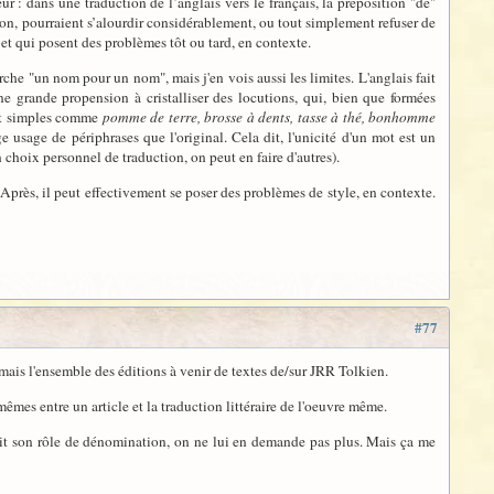
r : dans une traduction de l’anglais vers le français, la préposition "de"
ion, pourraient s’alourdir considérablement, ou tout simplement refuser de
 et qui posent des problèmes tôt ou tard, en contexte.
arche "un nom pour un nom", mais j'en vois aussi les limites. L'anglais fait
e grande propension à cristalliser des locutions, qui, bien que formées
out simples comme
pomme de terre, brosse à dents, tasse à thé, bonhomme
 usage de périphrases que l'original. Cela dit, l'unicité d'un mot est un
 choix personnel de traduction, on peut en faire d'autres).
. Après, il peut effectivement se poser des problèmes de style, en contexte.
#77
mais l'ensemble des éditions à venir de textes de/sur JRR Tolkien.
mêmes entre un article et la traduction littéraire de l'oeuvre même.
plit son rôle de dénomination, on ne lui en demande pas plus. Mais ça me