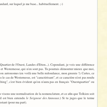
ndard, sur lequel je me base... habituellement. ;-)
artier de l'Ouest, Landes d'Etten...). Cependant, je vois une différence
et Westernesse, qui n'en sont pas. Tu pourrais démontrer mieux que moi,
s non autonomes (en voilà une belle redondance, mon greenie !). Certes, ce
 le cas de Westernesse, est "caractérisant", et ce caractère n'est pas rendu
thing", c'est bien évident qu'on n'aura pas en français "Ouestquartier" ou
nous visons une normalisation de la nomenclature, et ce afin que Tolkien soit
il est bien entendu
le Seigneur des Anneaux
.) Si tu juges que le terme
nstant (pour ma part).