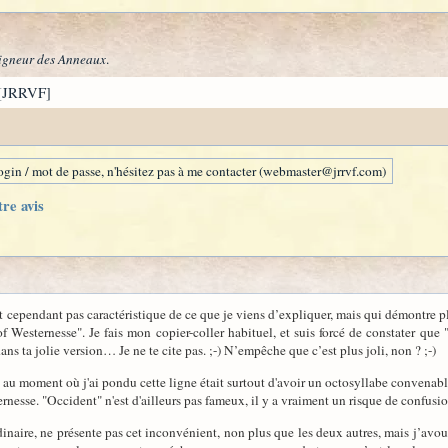
igneur des Anneaux
.
[JRRVF]
gin / mot de passe, n'hésitez pas à me contacter (webmaster@jrrvf.com)
tre avis
 cependant pas caractéristique de ce que je viens d’expliquer, mais qui démontre plu
f Westernesse". Je fais mon copier-coller habituel, et suis forcé de constater que 
dans ta jolie version… Je ne te cite pas. ;-) N’empêche que c’est plus joli, non ? ;-)
au moment où j'ai pondu cette ligne était surtout d'avoir un octosyllabe convenable 
nesse. "Occident" n'est d'ailleurs pas fameux, il y a vraiment un risque de confusio
dinaire, ne présente pas cet inconvénient, non plus que les deux autres, mais j’avo