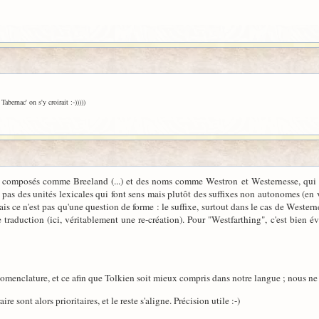
abernac' on s'y croirait :-)))))
s composés comme Breeland (...) et des noms comme Westron et Westernesse, qui 
nt pas des unités lexicales qui font sens mais plutôt des suffixes non autonomes (e
is ce n'est pas qu'une question de forme : le suffixe, surtout dans le cas de Westernes
 traduction (ici, véritablement une re-création). Pour "Westfarthing", c'est bien é
nomenclature, et ce afin que Tolkien soit mieux compris dans notre langue ; nous n
re sont alors prioritaires, et le reste s'aligne. Précision utile :-)