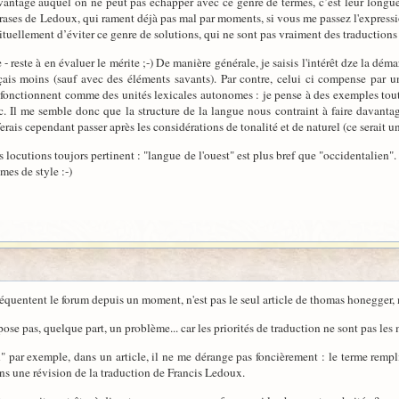
avantage auquel on ne peut pas échapper avec ce genre de termes, c’est leur longueu
phrases de Ledoux, qui rament déjà pas mal par moments, si vous me passez l'express
bituellement d’éviter ce genre de solutions, qui ne sont pas vraiment des traductions
 reste à en évaluer le mérite ;-) De manière générale, je saisis l'intérêt dze la dém
ais moins (sauf avec des éléments savants). Par contre, celui ci compense par un
fonctionnent comme des unités lexicales autonomes : je pense à des exemples t
. Il me semble donc que la structure de la langue nous contraint à faire davantage
rais cependant passer après les considérations de tonalité et de naturel (ce serait un
es locutions toujors pertinent : "langue de l'ouest" est plus bref que "occidentalien"
mes de style :-)
réquentent le forum depuis un moment, n'est pas le seul article de thomas honegger, 
se pas, quelque part, un problème... car les priorités de traduction ne sont pas les 
n" par exemple, dans un article, il ne me dérange pas foncièrement : le terme rem
ans une révision de la traduction de Francis Ledoux.