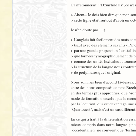
Ça m'étonnerait ! "Dzun'lindais", ce n'es
> Ahem... Je dois bien dire que mon so
> cette ligne était surtout d'avoir un oc
Je n'en doute pas ! ;-)
> L'anglais fait facilement des mots com
> (sauf avec des éléments savants). Par 
> par une grande propension à cristallis
> que formées tymographiquement de pl
> comme des unités lexicales autonomes 
> la structure de la langue nous contrai
> de périphrases que l'original.
Nous sommes bien d'accord là-dessus. Au
entre des noms composés comme Breeland
en des termes plus appropriés, que "-ron
mode de formation n'exclut pas le recours
par la locution, qui est davantage une i
"Quartouest", mais c'est un cas différent
En ce qui a trait à la différentiation es
mieux compris dans notre langue ; nou
"occidentalien" ne convient que "techniq