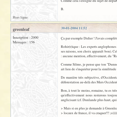
Comme cela s'éloigne du sujet de départ,
B.
Hors ligne
30-01-2004 11:52
greenleaf
Inscription : 2000
Ça par exemple Didier ! J'avais complète
Messages : 156
Rohir(r)ique : Les experts anglophones n
ses raisons, son choix apparaît bon). Ce
: aucune mention, effectivement, du "Roh
Comme Silmo, je pense que ton "Dunnois" 
ait lieu de s'inquiéter pour la similitu
De manière très subjective, d'Occidenta
déforestation au-delà des Mers Occident
Bon, à tout le moins, romaine, tu es très 
qu'effectivement nous resterons toujour
anglicisant (cf. Dunlande plus haut, qui r
> Mais si en plus je demande à Greenlea
> locaux de france, il va craquer!!! ;o))))