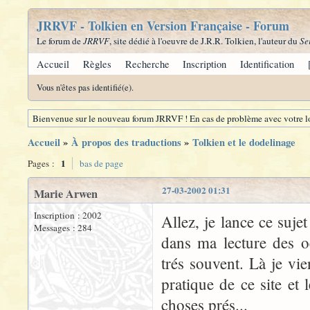
JRRVF - Tolkien en Version Française - Forum
Le forum de
JRRVF
, site dédié à l'oeuvre de J.R.R. Tolkien, l'auteur du
Se
Accueil
Règles
Recherche
Inscription
Identification
Vous n'êtes pas identifié(e).
Bienvenue sur le nouveau forum JRRVF ! En cas de problème avec votre lo
Accueil
»
À propos des traductions
»
Tolkien et le dodelinage
1
Pages :
bas de page
27-03-2002 01:31
Marie Arwen
Inscription : 2002
Allez, je lance ce suje
Messages : 284
dans ma lecture des o
trés souvent. Là je vi
pratique de ce site et
choses prés...