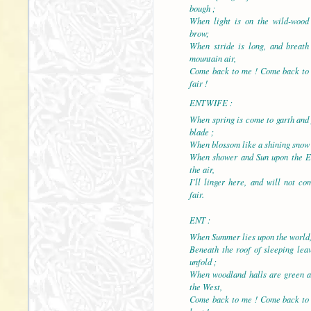
bough ;
When light is on the wild-wood
brow;
When stride is long, and breath
mountain air,
Come back to me ! Come back to 
fair !
ENTWIFE :
When spring is come to garth and f
blade ;
When blossom like a shining snow i
When shower and Sun upon the Ear
the air,
I’ll linger here, and will not c
fair.
ENT :
When Summer lies upon the world, 
Beneath the roof of sleeping lea
unfold ;
When woodland halls are green an
the West,
Come back to me ! Come back to 