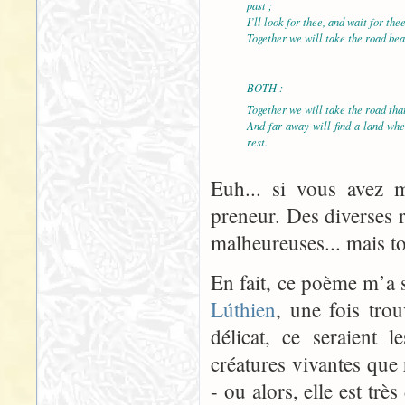
past ;
I’ll look for thee, and wait for the
Together we will take the road bean
BOTH :
Together we will take the road that
And far away will find a land wh
rest.
Euh... si vous avez 
preneur. Des diverses r
malheureuses... mais t
En fait, ce poème m’a 
Lúthien
, une fois tro
délicat, ce seraient 
créatures vivantes que 
- ou alors, elle est trè