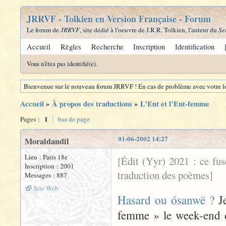
JRRVF - Tolkien en Version Française - Forum
Le forum de
JRRVF
, site dédié à l'oeuvre de J.R.R. Tolkien, l'auteur du
Se
Accueil
Règles
Recherche
Inscription
Identification
Vous n'êtes pas identifié(e).
Bienvenue sur le nouveau forum JRRVF ! En cas de problème avec votre lo
Accueil
»
À propos des traductions
»
L’Ent et l’Ent-femme
1
Pages :
bas de page
01-06-2002 14:27
Moraldandil
Lieu : Paris 18e
[Édit (Yyr) 2021 : ce fu
Inscription : 2001
traduction des poèmes]
Messages : 887
Site Web
Hasard ou ósanwë ?
Je
femme » le week-end de