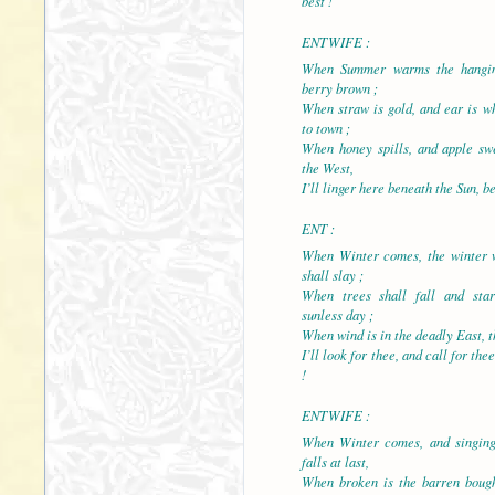
best !
ENTWIFE :
When Summer warms the hanging
berry brown ;
When straw is gold, and ear is w
to town ;
When honey spills, and apple swe
the West,
I’ll linger here beneath the Sun, b
ENT :
When Winter comes, the winter w
shall slay ;
When trees shall fall and star
sunless day ;
When wind is in the deadly East, th
I’ll look for thee, and call for the
!
ENTWIFE :
When Winter comes, and singing
falls at last,
When broken is the barren bough