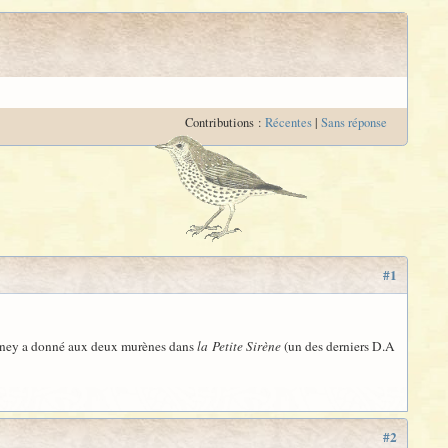
Contributions :
Récentes
|
Sans réponse
#1
 Disney a donné aux deux murènes dans
la Petite Sirène
(un des derniers D.A
#2