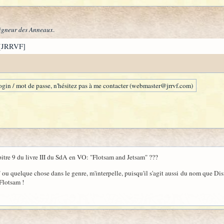
igneur des Anneaux
.
[JRRVF]
gin / mot de passe, n'hésitez pas à me contacter (webmaster@jrrvf.com)
pitre 9 du livre III du SdA en VO: "Flotsam and Jetsam" ???
" ou quelque chose dans le genre, m'interpelle, puisqu'il s'agit aussi du nom que
 Flotsam !