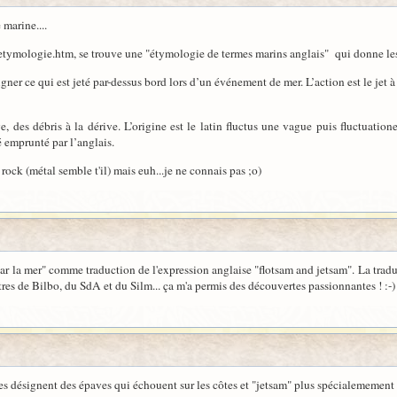
 marine....
fr/etymologie.htm, se trouve une "étymologie de termes marins anglais" qui donne les
ner ce qui est jeté par-dessus bord lors d’un événement de mer. L’action est le jet à
, des débris à la dérive. L’origine est le latin fluctus une vague puis fluctuation
té emprunté par l’anglais.
rock (métal semble t'il) mais euh...je ne connais pas ;o)
r la mer" comme traduction de l'expression anglaise "flotsam and jetsam". La traduc
itres de Bilbo, du SdA et du Silm... ça m'a permis des découvertes passionnantes ! :-)
mes désignent des épaves qui échouent sur les côtes et "jetsam" plus spécialemement 