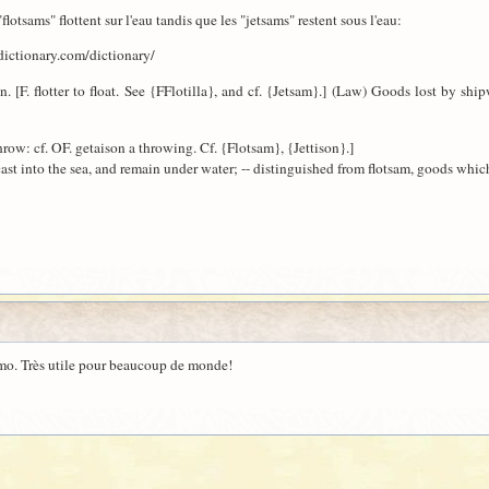
"flotsams" flottent sur l'eau tandis que les "jetsams" restent sous l'eau:
dictionary.com/dictionary/
n. [F. flotter to float. See {FFlotilla}, and cf. {Jetsam}.] (Law) Goods lost by ship
o throw: cf. OF. getaison a throwing. Cf. {Flotsam}, {Jettison}.]
t into the sea, and remain under water; -- distinguished from flotsam, goods which
lmo. Très utile pour beaucoup de monde!