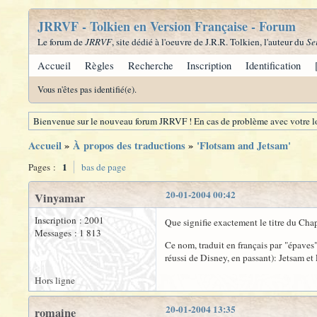
JRRVF - Tolkien en Version Française - Forum
Le forum de
JRRVF
, site dédié à l'oeuvre de J.R.R. Tolkien, l'auteur du
Se
Accueil
Règles
Recherche
Inscription
Identification
Vous n'êtes pas identifié(e).
Bienvenue sur le nouveau forum JRRVF ! En cas de problème avec votre lo
Accueil
»
À propos des traductions
»
'Flotsam and Jetsam'
1
Pages :
bas de page
20-01-2004 00:42
Vinyamar
Inscription : 2001
Que signifie exactement le titre du Cha
Messages : 1 813
Ce nom, traduit en français par "épaves
réussi de Disney, en passant): Jetsam et
Hors ligne
20-01-2004 13:35
romaine