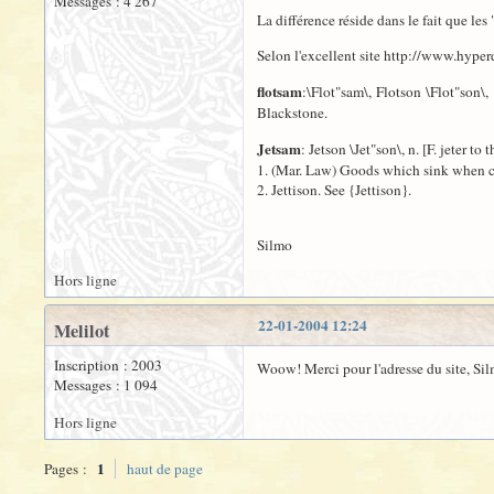
Messages : 4 267
La différence réside dans le fait que les 
Selon l'excellent site http://www.hyper
flotsam
:\Flot"sam\, Flotson \Flot"son\, 
Blackstone.
Jetsam
: Jetson \Jet"son\, n. [F. jeter t
1. (Mar. Law) Goods which sink when cas
2. Jettison. See {Jettison}.
Silmo
Hors ligne
22-01-2004 12:24
Melilot
Inscription : 2003
Woow! Merci pour l'adresse du site, Si
Messages : 1 094
Hors ligne
1
Pages :
haut de page