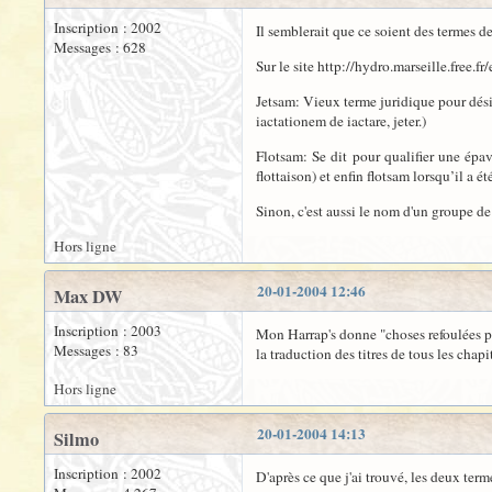
Inscription : 2002
Il semblerait que ce soient des termes de
Messages : 628
Sur le site http://hydro.marseille.free.
Jetsam: Vieux terme juridique pour désig
iactationem de iactare, jeter.)
Flotsam: Se dit pour qualifier une épave
flottaison) et enfin flotsam lorsqu’il a é
Sinon, c'est aussi le nom d'un groupe de 
Hors ligne
20-01-2004 12:46
Max DW
Inscription : 2003
Mon Harrap's donne "choses refoulées pa
Messages : 83
la traduction des titres de tous les chap
Hors ligne
20-01-2004 14:13
Silmo
Inscription : 2002
D'après ce que j'ai trouvé, les deux ter