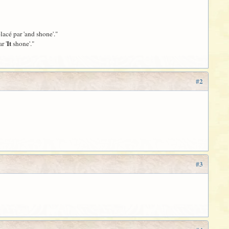
lacé par 'and shone'."
It
r '
shone'."
#2
#3