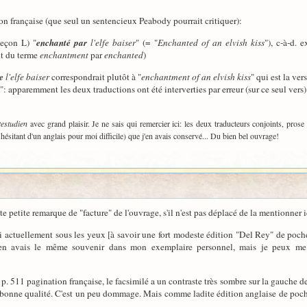
on française (que seul un sentencieux Peabody pourrait critiquer):
leçon L) "
enchanté par
l'elfe baiser
" (= "
Enchanted of an elvish kiss
"), c-à-d. 
nt du terme
enchantment
par
enchanted
)
e
l'elfe baiser
correspondrait plutôt à "
enchantment of an elvish kiss
" qui est la ve
é": apparemment les deux traductions ont été interverties par erreur (sur ce seul vers)
estudien
avec grand plaisir. Je ne sais qui remercier ici: les deux traducteurs conjoints, prose
ésitant d'un anglais pour moi difficile) que j'en avais conservé... Du bien bel ouvrage!
 petite remarque de "facture" de l'ouvrage, s'il n'est pas déplacé de la mentionner ic
i actuellement sous les yeux [à savoir une fort modeste édition "Del Rey" de poch
[J'en avais le même souvenir dans mon exemplaire personnel, mais je peux me 
r p. 511 pagination française, le facsimilé a un contraste très sombre sur la gauche d
 bonne qualité. C'est un peu dommage. Mais comme ladite édition anglaise de poche n