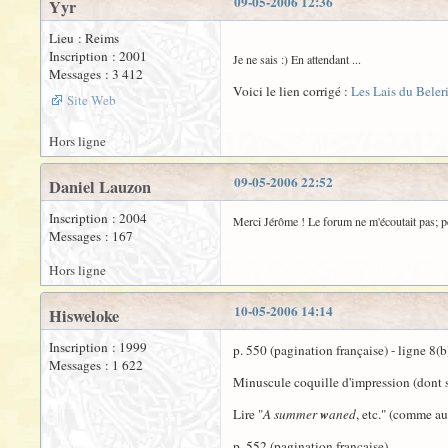
09-05-2006 12:36
Yyr
Lieu : Reims
Inscription : 2001
Je ne sais :) En attendant ...
Messages : 3 412
Voici le lien corrigé :
Les Lais du Beler
Site Web
Hors ligne
09-05-2006 22:52
Daniel Lauzon
Inscription : 2004
Merci Jérôme ! Le forum ne m'écoutait pas; pe
Messages : 167
Hors ligne
10-05-2006 14:14
Hisweloke
Inscription : 1999
p. 550 (pagination française) - ligne 8(b
Messages : 1 622
Minuscule coquille d'impression (dont se
Lire "
A summer
w
aned
, etc." (comme au 
p. 552 (pagination française)