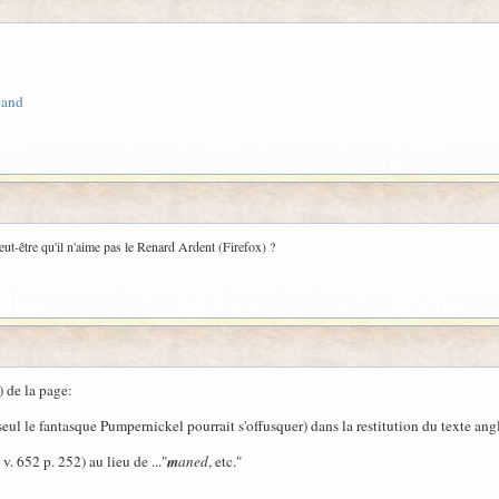
iand
ut-être qu'il n'aime pas le Renard Ardent (Firefox) ?
) de la page:
ul le fantasque Pumpernickel pourrait s'offusquer) dans la restitution du texte angl
v. 652 p. 252) au lieu de ..."
m
aned
, etc."