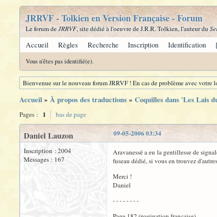
JRRVF - Tolkien en Version Française - Forum
Le forum de
JRRVF
, site dédié à l'oeuvre de J.R.R. Tolkien, l'auteur du
Se
Accueil
Règles
Recherche
Inscription
Identification
Vous n'êtes pas identifié(e).
Bienvenue sur le nouveau forum JRRVF ! En cas de problème avec votre lo
Accueil
»
À propos des traductions
»
Coquilles dans 'Les Lais d
1
Pages :
bas de page
09-05-2006 03:34
Daniel Lauzon
Inscription : 2004
Aravanessë a eu la gentillesse de signa
Messages : 167
fuseau dédié, si vous en trouvez d'autres
Merci !
Daniel
- - - - - - - -
Page 182 (pagination française)