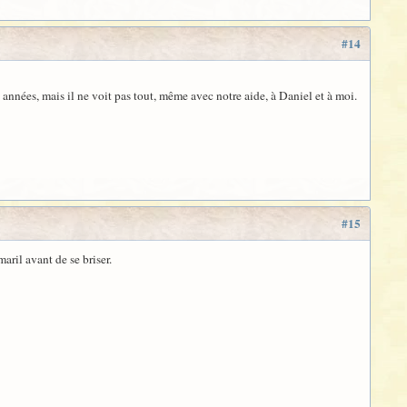
#14
 années, mais il ne voit pas tout, même avec notre aide, à Daniel et à moi.
#15
aril avant de se briser.