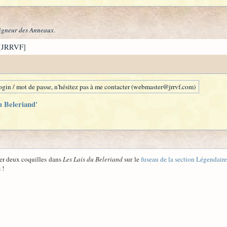
igneur des Anneaux
.
[JRRVF]
gin / mot de passe, n'hésitez pas à me contacter (webmaster@jrrvf.com)
u Beleriand'
ler deux coquilles dans
Les Lais du Beleriand
sur le
fuseau de la section Légendair
 !