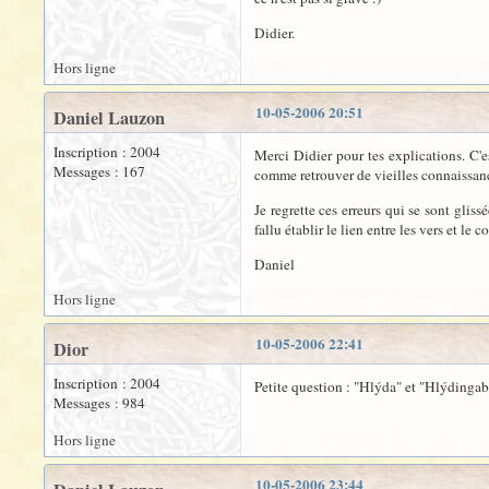
Didier.
Hors ligne
10-05-2006 20:51
Daniel Lauzon
Inscription : 2004
Merci Didier pour tes explications. C'es
Messages : 167
comme retrouver de vieilles connaissanc
Je regrette ces erreurs qui se sont glissé
fallu établir le lien entre les vers et le 
Daniel
Hors ligne
10-05-2006 22:41
Dior
Inscription : 2004
Petite question : "Hlýda" et "Hlýdingabu
Messages : 984
Hors ligne
10-05-2006 23:44