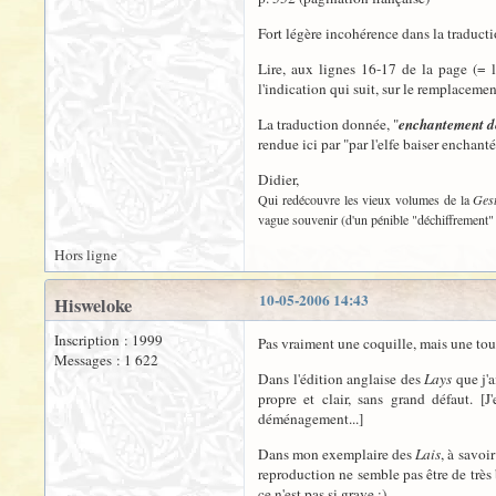
Fort légère incohérence dans la traducti
Lire, aux lignes 16-17 de la page (= 
l'indication qui suit, sur le remplaceme
La traduction donnée, "
enchantement d
rendue ici par "par l'elfe baiser enchant
Didier,
Qui redécouvre les vieux volumes de la
Gest
vague souvenir (d'un pénible "déchiffrement" h
Hors ligne
10-05-2006 14:43
Hisweloke
Inscription : 1999
Pas vraiment une coquille, mais une toute
Messages : 1 622
Dans l'édition anglaise des
Lays
que j'a
propre et clair, sans grand défaut. 
déménagement...]
Dans mon exemplaire des
Lais
, à savoi
reproduction ne semble pas être de très
ce n'est pas si grave :)