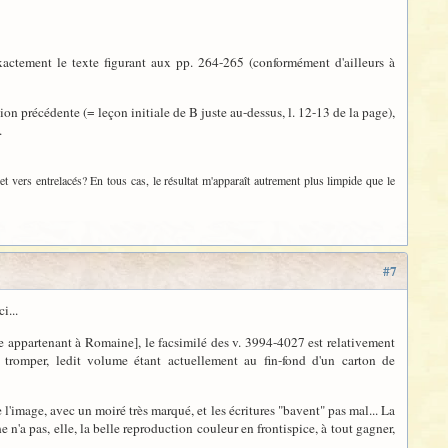
exactement le texte figurant aux pp. 264-265 (conformément d'ailleurs à
rsion précédente (= leçon initiale de B juste au-dessus, l. 12-13 de la page),
.
 et vers entrelacés? En tous cas, le résultat m'apparaît autrement plus limpide que le
#7
i...
e appartenant à Romaine], le facsimilé des v. 3994-4027 est relativement
tromper, ledit volume étant actuellement au fin-fond d'un carton de
e l'image, avec un moiré très marqué, et les écritures "bavent" pas mal... La
'a pas, elle, la belle reproduction couleur en frontispice, à tout gagner,