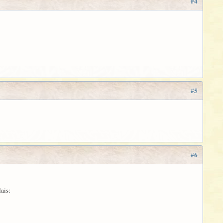
#4
#5
#6
ais: