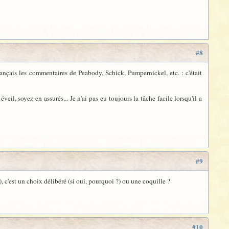
#8
français les commentaires de Peabody, Schick, Pumpernickel, etc. : c'était
éveil, soyez-en assurés... Je n'ai pas eu toujours la tâche facile lorsqu'il a
#9
, c'est un choix délibéré (si oui, pourquoi ?) ou une coquille ?
#10