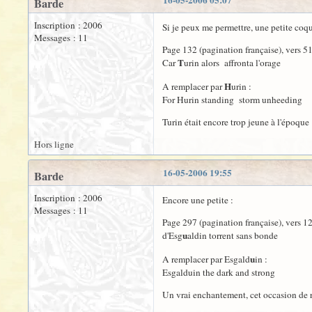
16-05-2006 05:07
Barde
Inscription : 2006
Si je peux me permettre, une petite coquil
Messages : 11
Page 132 (pagination française), vers 51
T
Car
urin alors affronta l'orage
H
A remplacer par
urin :
For Hurin standing storm unheeding
Turin était encore trop jeune à l'époque 
Hors ligne
16-05-2006 19:55
Barde
Inscription : 2006
Encore une petite :
Messages : 11
Page 297 (pagination française), vers 1
u
d'Esg
aldin torrent sans bonde
u
A remplacer par Esgald
in :
Esgalduin the dark and strong
Un vrai enchantement, cet occasion de rel