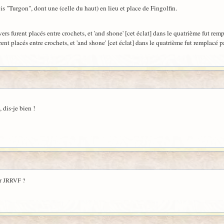
is "Turgon", dont une (celle du haut) en lieu et place de Fingolfin.
rs furent placés entre crochets, et 'and shone' [cet éclat] dans le quatrième fut remp
ent placés entre crochets, et 'and shone' [cet éclat] dans le quatrième fut remplacé pa
, dis-je bien !
ur JRRVF ?