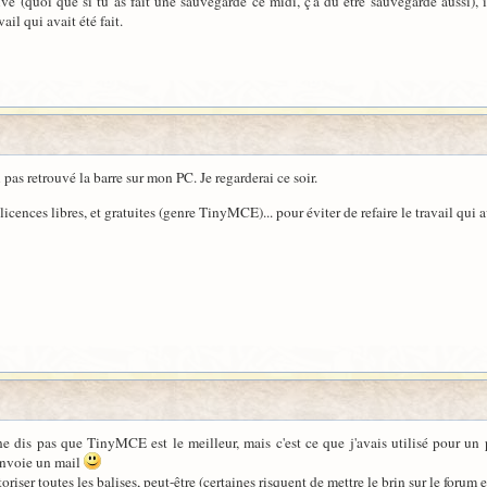
tive (quoi que si tu as fait une sauvegarde ce midi, ç'a dû être sauvegardé aussi), i
ail qui avait été fait.
 pas retrouvé la barre sur mon PC. Je regarderai ce soir.
licences libres, et gratuites (genre TinyMCE)... pour éviter de refaire le travail qui av
e ne dis pas que TinyMCE est le meilleur, mais c'est ce que j'avais utilisé pour u
t'envoie un mail
toriser toutes les balises, peut-être (certaines risquent de mettre le brin sur le forum e