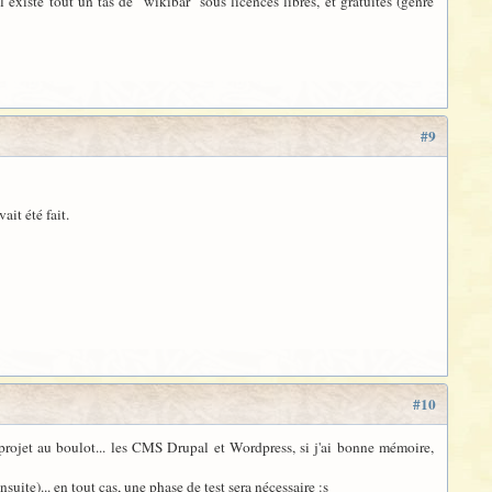
l existe tout un tas de "wikibar" sous licences libres, et gratuites (genre
#9
ait été fait.
#10
n projet au boulot... les CMS Drupal et Wordpress, si j'ai bonne mémoire,
nsuite)... en tout cas, une phase de test sera nécessaire :s