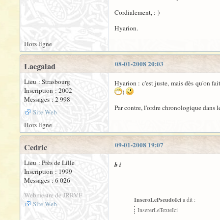
Cordialement, :-)
Hyarion.
Hors ligne
08-01-2008 20:03
Laegalad
Lieu : Strasbourg
Hyarion : c'est juste, mais dès qu'on fa
Inscription : 2002
)
Messages : 2 998
Par contre, l'ordre chronologique dans le
Site Web
Hors ligne
09-01-2008 19:07
Cedric
Lieu : Près de Lille
b i
Inscription : 1999
Messages : 6 026
Webmestre de JRRVF
InseroLePseudoIci
a dit :
Site Web
InsererLeTexteIci