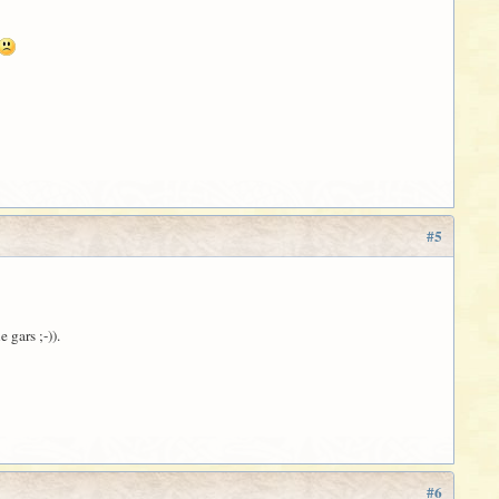
#5
 gars ;-)).
#6