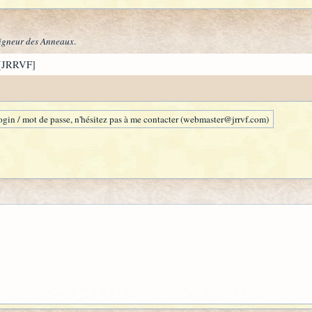
igneur des Anneaux
.
[JRRVF]
gin / mot de passe, n'hésitez pas à me contacter (webmaster@jrrvf.com)