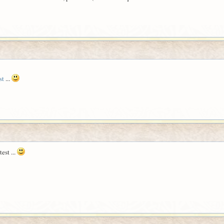
st
...
est ...