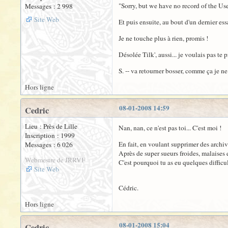
"Sorry, but we have no record of the Us
Messages : 2 998
Site Web
Et puis ensuite, au bout d'un dernier es
Je ne touche plus à rien, promis !
Désolée Tilk', aussi... je voulais pas te 
S. -- va retourner bosser, comme ça je ne
Hors ligne
08-01-2008 14:59
Cedric
Lieu : Près de Lille
Nan, nan, ce n'est pas toi... C'est moi !
Inscription : 1999
En fait, en voulant supprimer des archive
Messages : 6 026
Après de super sueurs froides, malaises e
Webmestre de JRRVF
C'est pourquoi tu as eu quelques difficul
Site Web
Cédric.
Hors ligne
08-01-2008 15:04
Cedric