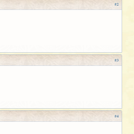
#2
#3
#4