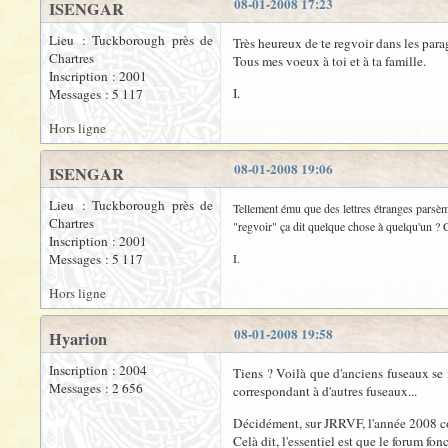
08-01-2008 17:23
ISENGAR
Lieu : Tuckborough près de
Très heureux de te regvoir dans les par
Chartres
Tous mes voeux à toi et à ta famille.
Inscription : 2001
I.
Messages : 5 117
Hors ligne
08-01-2008 19:06
ISENGAR
Lieu : Tuckborough près de
Tellement ému que des lettres étranges parsèm
Chartres
"regvoir" ça dit quelque chose à quelqu'un ? C
Inscription : 2001
Messages : 5 117
I.
Hors ligne
08-01-2008 19:58
Hyarion
Inscription : 2004
Tiens ? Voilà que d'anciens fuseaux se 
Messages : 2 656
correspondant à d'autres fuseaux...
Décidément, sur JRRVF, l'année 2008 co
Celà dit, l'essentiel est que le forum fo