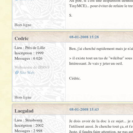
Au pire, si c'est une disparition défini
TinyMCE)... pour éviter de refaire le trav
S.
Hors ligne
08-01-2008 15:28
Cedric
Lieu : Près de Lille
Ben, j'ai cherché rapidement mais je n'ai
Inscription : 1999
> il existe tout un tas de "wikibar" sous 
Messages : 6 026
Intéressant. Je vais y jeter un oeil.
Webmestre de JRRVF
Site Web
Cédric.
Hors ligne
08-01-2008 15:43
Laegalad
Lieu : Strasbourg
Je dois avoir de la doc à ce sujet... j
Inscription : 2002
l'utilisent aussi. Je cherche tout ça, et 
Messages : 2 998
Juste, il faudra faire attention, ne pas au