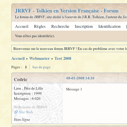
JRRVF - Tolkien en Version Française - Forum
Le forum de
JRRVF
, site dédié à l'oeuvre de J.R.R. Tolkien, l'auteur du
Se
Accueil
Règles
Recherche
Inscription
Identification
Vous n'êtes pas identifié(e).
Bienvenue sur le nouveau forum JRRVF ! En cas de problème avec votre lo
Accueil
»
Webmaster
»
Test 2008
1
Pages :
bas de page
08-01-2008 14:10
Cedric
Lieu : Près de Lille
Message 1
Inscription : 1999
Messages : 6 026
Webmestre de JRRVF
Site Web
Hors ligne