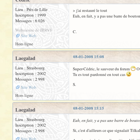
Lieu : Près de Lille
> j'ai restauré le tout
Inscription : 1999
Euh, en fait, y a pas une barre de bout
Messages : 6 026
Webmestre de JRRVF
C.
Site Web
Hors ligne
08-01-2008 15:08
Laegalad
Lieu : Strasbourg
Super-Cédric, le sauveur du forum
Ou
Inscription : 2002
Tu es tout pardonné en tout cas
Messages : 2 998
S.
Site Web
Hors ligne
08-01-2008 15:15
Laegalad
Lieu : Strasbourg
Euh, en fait, y a pas une barre de bou
Inscription : 2002
Si, c'est d'ailleurs ce que signalait Til
Messages : 2 998
Site Web