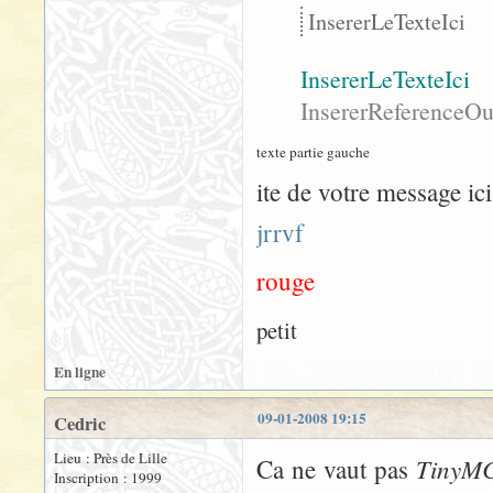
InsererLeTexteIci
InsererLeTexteIci
InsererReferenceOu
texte partie gauche
ite de votre message ici
jrrvf
rouge
petit
En ligne
09-01-2008 19:15
Cedric
Lieu : Près de Lille
TinyM
Ca ne vaut pas
Inscription : 1999