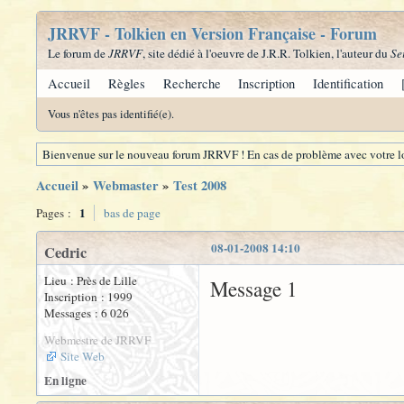
JRRVF - Tolkien en Version Française - Forum
Le forum de
JRRVF
, site dédié à l'oeuvre de J.R.R. Tolkien, l'auteur du
Se
Accueil
Règles
Recherche
Inscription
Identification
Vous n'êtes pas identifié(e).
Bienvenue sur le nouveau forum JRRVF ! En cas de problème avec votre lo
Accueil
»
Webmaster
»
Test 2008
1
Pages :
bas de page
08-01-2008 14:10
Cedric
Lieu : Près de Lille
Message 1
Inscription : 1999
Messages : 6 026
Webmestre de JRRVF
Site Web
En ligne