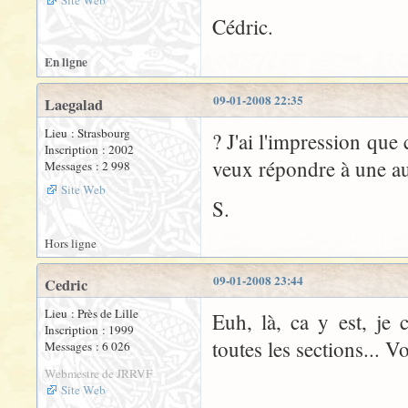
Site Web
Cédric.
En ligne
09-01-2008 22:35
Laegalad
Lieu : Strasbourg
? J'ai l'impression que
Inscription : 2002
veux répondre à une aut
Messages : 2 998
Site Web
S.
Hors ligne
09-01-2008 23:44
Cedric
Lieu : Près de Lille
Euh, là, ca y est, je
Inscription : 1999
toutes les sections... 
Messages : 6 026
Webmestre de JRRVF
Site Web