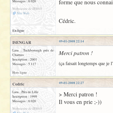
forme que nous connais
Messages : 6 026
Webmestre de JRRVF
Site Web
Cédric.
En ligne
09-01-2008 22:14
ISENGAR
Lieu : Tuckborough près de
Merci patron !
Chartres
Inscription : 2001
(ça faisait longtemps que je l
Messages : 5 117
Hors ligne
09-01-2008 22:27
Cedric
Lieu : Près de Lille
> Merci patron !
Inscription : 1999
Il vous en prie ;-))
Messages : 6 026
Webmestre de JRRVF