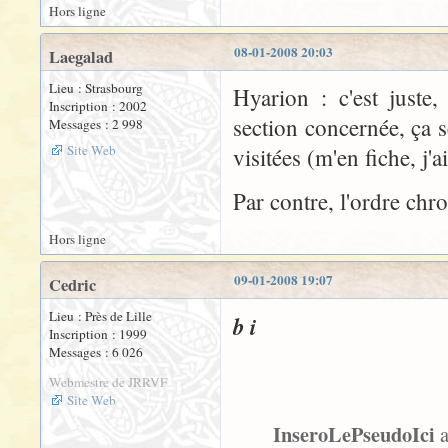
Hors ligne
08-01-2008 20:03
Laegalad
Lieu : Strasbourg
Hyarion : c'est juste
Inscription : 2002
section concernée, ça 
Messages : 2 998
Site Web
visitées (m'en fiche, j'
Par contre, l'ordre chr
Hors ligne
09-01-2008 19:07
Cedric
Lieu : Près de Lille
b i
Inscription : 1999
Messages : 6 026
Webmestre de JRRVF
Site Web
InseroLePseudoIci
a