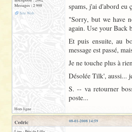
Inscription : 2002
spams, j'ai d'abord eu ç
Messages : 2 998
Site Web
"Sorry, but we have n
again. Use your Back b
Et puis ensuite, au b
message est passé, mais
Je ne touche plus à rie
Désolée Tilk', aussi... 
S. -- va retourner bo
poste...
Hors ligne
08-01-2008 14:59
Cedric
Lieu : Près de Lille