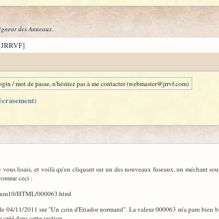
igneur des Anneaux
.
[JRRVF]
gin / mot de passe, n'hésitez pas à me contacter (webmaster@jrrvf.com)
écrasement)
 je vous lisais, et voilà qu'en cliquant sur un des nouveaux fuseaux, un méchant so
comme ceci :
Forum10/HTML/000063.html
d le 04/11/2011 sur "Un coin d'Eriador normand". La valeur 000063 m'a paru bien b
au créé dans cette section.