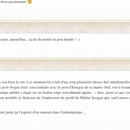
es rêves passionnants
useaux, aujourd'hui... La fin du monde est pour bientôt ? ;-)
 (ou bien le site à ce moment-là) a fait d'un coup plusieurs choses fort inhabituelles.
t car le bogue était concomitant avec le post d'Isengar de ce matin
(bref, soit le fuse
Touque préféré a cliqué sur un bouton rouge nouvellement apparu : « tiens, qu'est ce que c'
ion notable et fâcheuse de l'implosion du profil de Maître Isengar qui, sauf erreur
ssait juste (je l'espère) d'un remous dans l'informatique ...