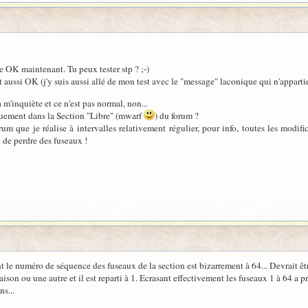
e OK maintenant. Tu peux tester stp ? ;-)
 aussi OK (j'y suis aussi allé de mon test avec le "message" laconique qui n'appartie
 m'inquiète et ce n'est pas normal, non...
ement dans la Section "Libre" (mwarf
) du forum ?
m que je réalise à intervalles relativement régulier, pour info, toutes les modif
 de perdre des fuseaux !
ant le numéro de séquence des fuseaux de la section est bizarrement à 64... Devrai
son ou une autre et il est reparti à 1. Ecrasant effectivement les fuseaux 1 à 64 a pr
ns...