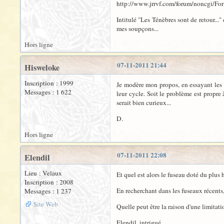
http://www.jrrvf.com/forum/noncgi/
Intitulé "Les Ténèbres sont de retour..."
mes soupçons...
Hors ligne
07-11-2011 21:44
Hisweloke
Inscription : 1999
Je modère mon propos, en essayant les nu
Messages : 1 622
leur cycle. Soit le problème est propre 
serait bien curieux...
D.
Hors ligne
07-11-2011 22:08
Elendil
Lieu : Velaux
Et quel est alors le fuseau doté du plus 
Inscription : 2008
En recherchant dans les fuseaux récents,
Messages : 1 237
Site Web
Quelle peut être la raison d'une limitati
Elendil, intrigué