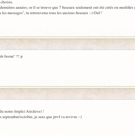
 choisis.
 dernières années; or il se trouve que 7 fuseaux seulement ont été créés ou modifiés 
us les messages", tu retrouveras tous les anciens fuseaux :-) Ouf !
 de fuseau" ?? ;p
u notre (triple) A(rchive) !
 septembre/octobre, je sens que jrrvf va revivre :-)