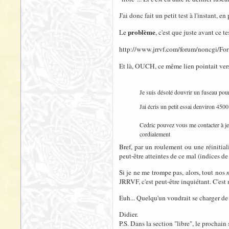
J'ai donc fait un petit test à l'instant,
problème
Le
, c'est que juste avant ce 
http://www.jrrvf.com/forum/noncgi/
Et là, OUCH, ce même lien pointait vers 
Je suis désolé douvrir un fuseau pou
Jai écris un petit essai denviron 450
Cedric pouvez vous me contacter à j
cordialement
Bref, par un roulement ou une réinitia
peut-être atteintes de ce mal (indices d
Si je ne me trompe pas, alors, tout nos
JRRVF, c'est peut-être inquiétant. C'est
Euh... Quelqu'un voudrait se charger de
Didier.
P.S. Dans la section "libre", le prochain 