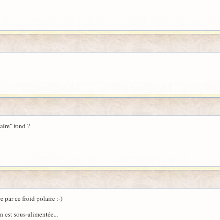
aire" fond ?
e par ce froid polaire :-)
on est sous-alimentée...