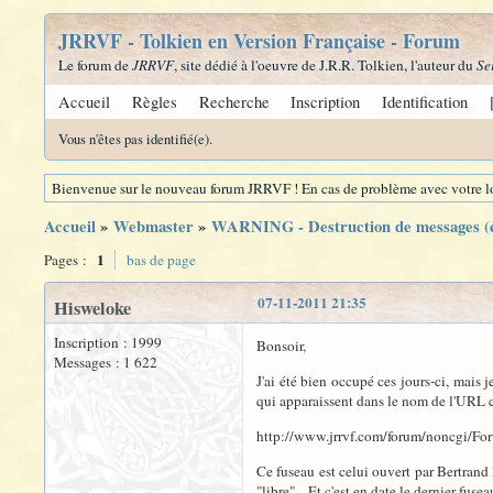
JRRVF - Tolkien en Version Française - Forum
Le forum de
JRRVF
, site dédié à l'oeuvre de J.R.R. Tolkien, l'auteur du
Se
Accueil
Règles
Recherche
Inscription
Identification
Vous n'êtes pas identifié(e).
Bienvenue sur le nouveau forum JRRVF ! En cas de problème avec votre lo
Accueil
»
Webmaster
»
WARNING - Destruction de messages (
1
Pages :
bas de page
07-11-2011 21:35
Hisweloke
Inscription : 1999
Bonsoir,
Messages : 1 622
J'ai été bien occupé ces jours-ci, mais
qui apparaissent dans le nom de l'URL 
http://www.jrrvf.com/forum/noncgi/
Ce fuseau est celui ouvert par Bertran
"libre"... Et c'est en date le dernier fuse