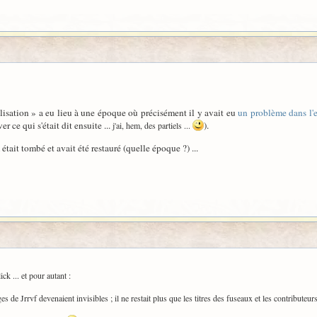
alisation » a eu lieu à une époque où précisément il y avait eu
un problème dans l'e
r ce qui s'était dit ensuite ...
).
j'ai, hem, des partiels ...
 était tombé et avait été restauré (quelle époque ?) ...
ck ... et pour autant :
es de Jrrvf devenaient invisibles ; il ne restait plus que les titres des fuseaux et les contributeur