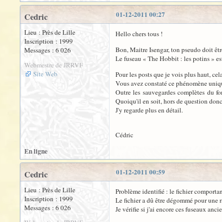
01-12-2011 00:27
Cedric
Lieu : Près de Lille
Hello chers tous !
Inscription : 1999
Bon, Maitre Isengar, ton pseudo doit êtr
Messages : 6 026
Le fuseau « The Hobbit : les potins » est
Webmestre de JRRVF
Site Web
Pour les posts que je vois plus haut, cela
Vous avez constaté ce phénomène uniqu
Outre les sauvegardes complètes du foru
Quoiqu'il en soit, hors de question donc
J'y regarde plus en détail.
Cédric
En ligne
01-12-2011 00:59
Cedric
Lieu : Près de Lille
Problème identifié : le fichier comport
Inscription : 1999
Le fichier a dû être dégommé pour une rai
Messages : 6 026
Je vérifie si j'ai encore ces fuseaux ancie