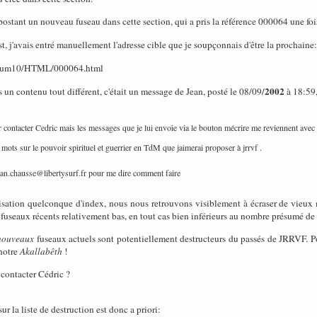
 en postant un nouveau fuseau dans cette section, qui a pris la référence 000064 une f
test, j'avais entré manuellement l'adresse cible que je soupçonnais d'être la prochaine:
Forum10/HTML/000064.html
2002
un contenu tout différent, c'était un message de Jean, posté le 08/09/
à 18:59,
r contacter Cedric mais les messages que je lui envoie via le bouton mécrire me reviennent avec
0 mots sur le pouvoir spirituel et guerrier en TdM que jaimerai proposer à jrrvf .
ean.chausse@libertysurf.fr pour me dire comment faire
lisation quelconque d'index, nous nous retrouvons visiblement à écraser de vieux 
e fuseaux récents relativement bas, en tout cas bien inférieurs au nombre présumé de 
nouveaux
fuseaux actuels sont potentiellement destructeurs du passés de JRRVF. Pou
 notre
Akallabêth
!
 contacter Cédric ?
sur la liste de destruction est donc a priori: