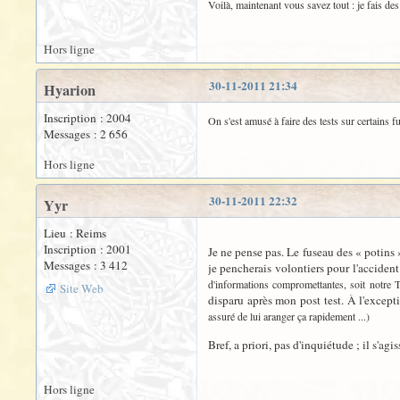
Voilà, maintenant vous savez tout : je fais d
Hors ligne
30-11-2011 21:34
Hyarion
Inscription : 2004
On s'est amusé à faire des tests sur certains f
Messages : 2 656
Hors ligne
30-11-2011 22:32
Yyr
Lieu : Reims
Inscription : 2001
Je ne pense pas. Le fuseau des « potins »
Messages : 3 412
je pencherais volontiers pour l'acciden
d'informations compromettantes, soit notre 
Site Web
disparu après mon post test. À l'except
assuré de lui aranger ça rapidement ...)
Bref, a priori, pas d'inquiétude ; il s'agi
Hors ligne