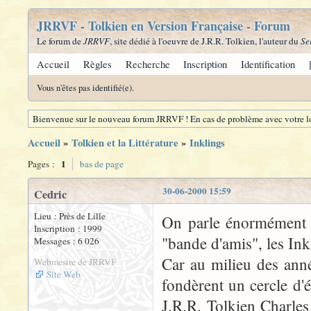
JRRVF - Tolkien en Version Française - Forum
Le forum de
JRRVF
, site dédié à l'oeuvre de J.R.R. Tolkien, l'auteur du
Se
Accueil
Règles
Recherche
Inscription
Identification
Vous n'êtes pas identifié(e).
Bienvenue sur le nouveau forum JRRVF ! En cas de problème avec votre lo
Accueil
»
Tolkien et la Littérature
»
Inklings
1
Pages :
bas de page
30-06-2000 15:59
Cedric
Lieu : Près de Lille
On parle énormément (e
Inscription : 1999
"bande d'amis", les Ink
Messages : 6 026
Car au milieu des ann
Webmestre de JRRVF
Site Web
fondèrent un cercle d'é
J.R.R. Tolkien Charle