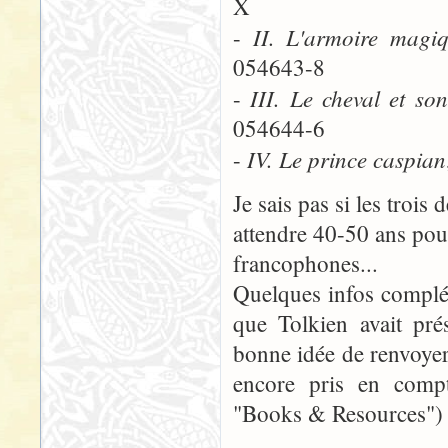
X
II. L'armoire magi
-
054643-8
III. Le cheval et so
-
054644-6
IV. Le prince caspian
-
Je sais pas si les trois 
attendre 40-50 ans pour
francophones...
Quelques infos complém
que Tolkien avait pré
bonne idée de renvoyer
encore pris en compte
"Books & Resources") 