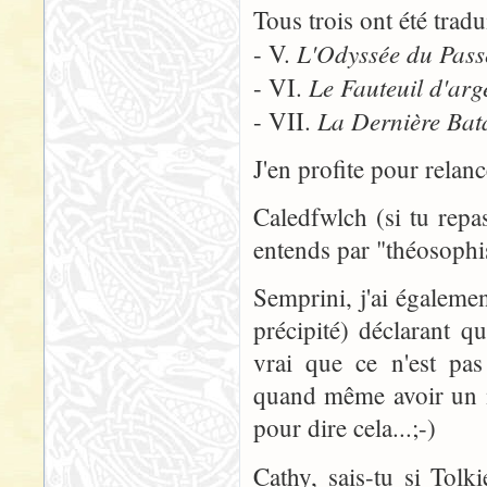
Tous trois ont été trad
L'Odyssée du Pass
- V.
Le Fauteuil d'arg
- VI.
La Dernière Bata
- VII.
J'en profite pour relanc
Caledfwlch (si tu repa
entends par "théosophi
Semprini, j'ai égaleme
précipité) déclarant qu
vrai que ce n'est pas
quand même avoir un m
pour dire cela...;-)
Cathy, sais-tu si Tol