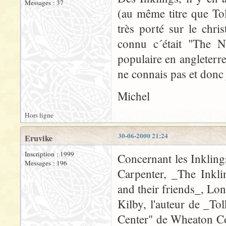
Messages : 37
(au même titre que Tolk
très porté sur le chr
connu c´était "The N
populaire en angleterre
ne connais pas et donc j
Michel
Hors ligne
30-06-2000 21:24
Eruvike
Inscription : 1999
Concernant les Inklings
Messages : 196
Carpenter, _The Inkli
and their friends_, Lo
Kilby, l'auteur de _To
Center" de Wheaton Co