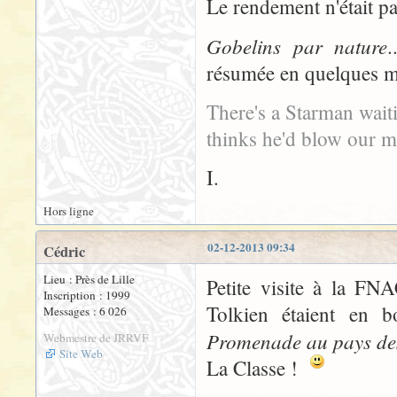
Le rendement n'était p
Gobelins par nature
.
résumée en quelques
There's a Starman waiti
thinks he'd blow our m
I.
Hors ligne
02-12-2013 09:34
Cédric
Lieu : Près de Lille
Petite visite à la FN
Inscription : 1999
Tolkien étaient en b
Messages : 6 026
Promenade au pays de
Webmestre de JRRVF
Site Web
La Classe !