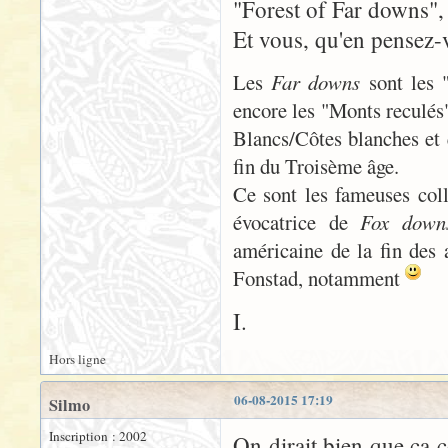
"Forest of Far downs", d
Et vous, qu'en pensez-
Les
Far downs
sont les 
encore les "Monts reculés"
Blancs/Côtes blanches et 
fin du Troisème âge.
Ce sont les fameuses coll
évocatrice de
Fox down
américaine de la fin des
Fonstad, notamment
I.
Hors ligne
06-08-2015 17:19
Silmo
Inscription : 2002
On dirait bien que ça 