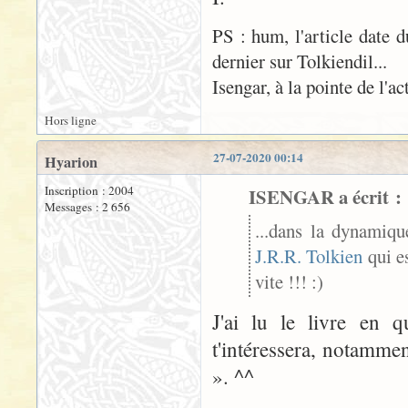
PS : hum, l'article date d
dernier sur Tolkiendil...
Isengar, à la pointe de l'ac
Hors ligne
27-07-2020 00:14
Hyarion
Inscription : 2004
ISENGAR a écrit :
Messages : 2 656
...dans la dynamiqu
J.R.R. Tolkien
qui es
vite !!! :)
J'ai lu le livre en q
t'intéressera, notammen
». ^^