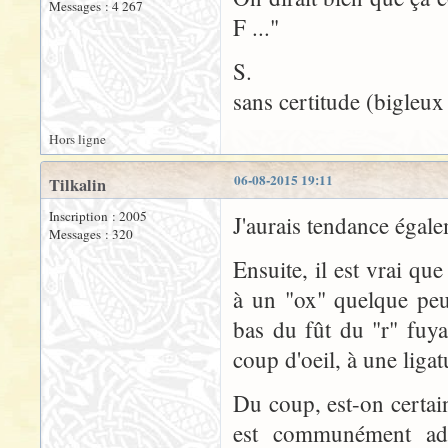
Messages : 4 267
F ..."
S.
sans certitude (bigleux
Hors ligne
06-08-2015 19:11
Tilkalin
Inscription : 2005
J'aurais tendance égal
Messages : 320
Ensuite, il est vrai qu
à un "ox" quelque peu
bas du fût du "r" fuya
coup d'oeil, à une ligatu
Du coup, est-on certain
est communément adm