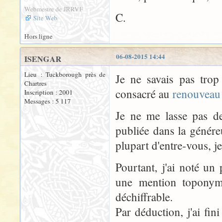
Webmestre de JRRVF
C.
Site Web
Hors ligne
06-08-2015 14:44
ISENGAR
Lieu : Tuckborough près de
Je ne savais pas trop
Chartres
consacré au
renouveau 
Inscription : 2001
Messages : 5 117
Je ne me lasse pas d
publiée dans la génér
plupart d'entre-vous, j
Pourtant, j'ai noté un 
une mention toponymi
déchiffrable.
Par déduction, j'ai fi