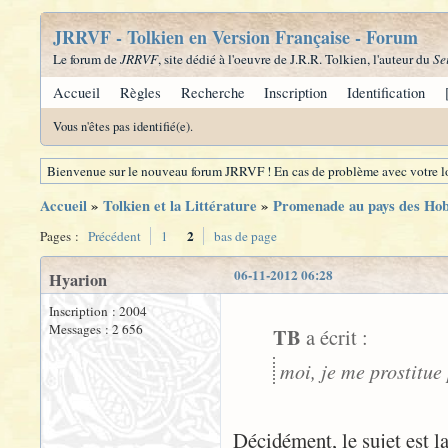
JRRVF - Tolkien en Version Française - Forum
Le forum de
JRRVF
, site dédié à l'oeuvre de J.R.R. Tolkien, l'auteur du
Se
Accueil
Règles
Recherche
Inscription
Identification
Vous n'êtes pas identifié(e).
Bienvenue sur le nouveau forum JRRVF ! En cas de problème avec votre lo
Accueil
»
Tolkien et la Littérature
»
Promenade au pays des Hobb
2
Pages :
Précédent
1
bas de page
06-11-2012 06:28
Hyarion
Inscription : 2004
Messages : 2 656
TB
a écrit :
moi, je me prostitue 
Décidément, le sujet est l