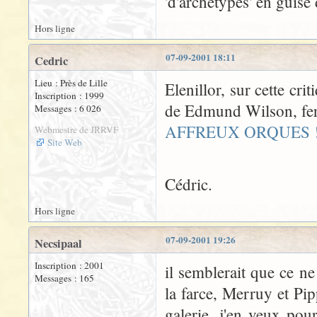
'd'archétypes' en guis
Hors ligne
07-09-2001 18:11
Cedric
Lieu : Près de Lille
Elenillor, sur cette criti
Inscription : 1999
de Edmund Wilson, fer d
Messages : 6 026
AFFREUX ORQUES 
Webmestre de JRRVF
Site Web
Cédric.
Hors ligne
07-09-2001 19:26
Necsipaal
Inscription : 2001
il semblerait que ce n
Messages : 165
la farce, Merruy et Pi
galerie, j'en veux pou