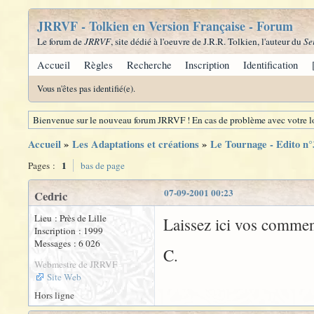
JRRVF - Tolkien en Version Française - Forum
Le forum de
JRRVF
, site dédié à l'oeuvre de J.R.R. Tolkien, l'auteur du
Se
Accueil
Règles
Recherche
Inscription
Identification
Vous n'êtes pas identifié(e).
Bienvenue sur le nouveau forum JRRVF ! En cas de problème avec votre lo
Accueil
»
Les Adaptations et créations
»
Le Tournage - Edito n°
1
Pages :
bas de page
07-09-2001 00:23
Cedric
Lieu : Près de Lille
Laissez ici vos comment
Inscription : 1999
Messages : 6 026
C.
Webmestre de JRRVF
Site Web
Hors ligne