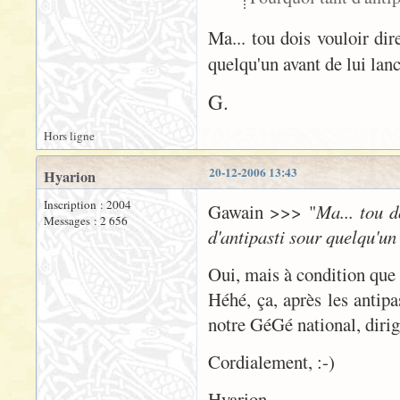
Ma... tou dois vouloir dir
quelqu'un avant de lui lanc
G.
Hors ligne
20-12-2006 13:43
Hyarion
Inscription : 2004
Gawain >>> "
Ma... tou d
Messages : 2 656
d'antipasti sour quelqu'un 
Oui, mais à condition que la
Héhé, ça, après les antipa
notre GéGé national, diri
Cordialement, :-)
Hyarion.