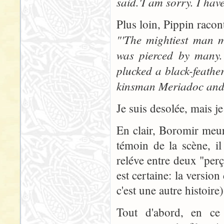
said.'I am sorry. I hav
Plus loin, Pippin racon
"'The mightiest man m
was pierced by many.
plucked a black-feather
kinsman Meriadoc and m
Je suis desolée, mais je
En clair, Boromir meur
témoin de la scène, i
reléve entre deux "per
est certaine: la versio
c'est une autre histoire)
Tout d'abord, en ce