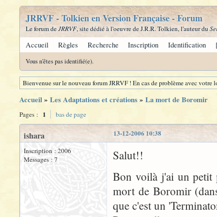
JRRVF - Tolkien en Version Française - Forum
Le forum de
JRRVF
, site dédié à l'oeuvre de J.R.R. Tolkien, l'auteur du
Se
Accueil
Règles
Recherche
Inscription
Identification
Vous n'êtes pas identifié(e).
Bienvenue sur le nouveau forum JRRVF ! En cas de problème avec votre lo
Accueil
»
Les Adaptations et créations
»
La mort de Boromir
1
Pages :
bas de page
13-12-2006 10:38
ishara
Inscription : 2006
Salut!!
Messages : 7
Bon voilà j'ai un peti
mort de Boromir (dans 
que c'est un 'Terminator