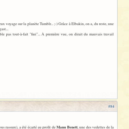
leux voyage sur la planète Tumblr... ;-) Grâce à Elbakin, on a, du reste, une
ast...
 pas tout-à-fait "fini"... À première vue, on dirait du mauvais travail
#84
Manu Benett
us rassure), a été écarté au profit de
, une des vedettes de la