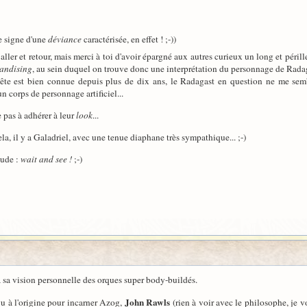
e signe d'une
déviance
caractérisée, en effet ! ;-))
f aller et retour, mais merci à toi d'avoir épargné aux autres curieux un long et péril
andising
, au sein duquel on trouve donc une interprétation du personnage de Radag
ête est bien connue depuis plus de dix ans, le Radagast en question ne me semble
n corps de personnage artificiel...
 pas à adhérer à leur
look
...
a, il y a Galadriel, avec une tenue diaphane très sympathique... ;-)
tude :
wait and see !
;-)
à sa vision personnelle des orques super body-buildés.
John Rawls
vu à l'origine pour incarner Azog,
(rien à voir avec le philosophe, je vo