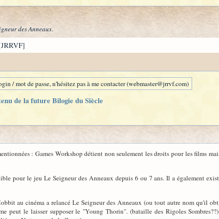
igneur des Anneaux
.
[JRRVF]
gin / mot de passe, n'hésitez pas à me contacter (webmaster@jrrvf.com)
tenu de la future Bilogie du Siècle
-mentionnées : Games Workshop détient non seulement les droits pour les films mai
le pour le jeu Le Seigneur des Anneaux depuis 6 ou 7 ans. Il a également existé 
obbit au cinéma a relancé Le Seigneur des Anneaux (ou tout autre nom qu'il obtien
mme peut le laisser supposer le "Young Thorin". (bataille des Rigoles Sombres?