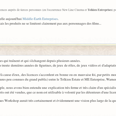
Tolkien Entreprises
cences auprès de tierces personnes (en l'occurrence New Line Cinema et
) p
pelle aujourd'hui
Middle-Earth Entreprises
.
ais les produits ne se limitent clairement pas aux personnages des films...
es qui traînent et qui s'échangent depuis plusieurs années.
 trente dernières années de figurines, de jeux de rôles, de jeux vidéos et d'adaptation
/à cause d'eux, des licences s'accordent en bonne ou en mauvaise foi, par petits morc
ures peu connues du grand public) entre le Tolkien Estate et ME Enterprise, Warner,
ple, nous avons bien entendu une explication très ferme et très claire d'un spécialis
oits ont été vendus, que ce nom est utilisable à volonté par les détenteurs d'une lice
 Workshop aurait très certainement et évidemment une vision plus large de la qu