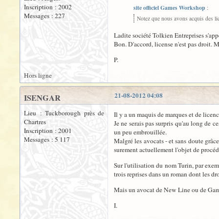
Inscription : 2002
site officiel Games Workshop
:
Messages : 227
Notez que nous avons acquis des li
Ladite société Tolkien Entreprises s'ap
Bon. D'accord, license n'est pas droit. M
P.
Hors ligne
21-08-2012 04:08
ISENGAR
Lieu : Tuckborough près de
Il y a un maquis de marques et de licenc
Chartres
Je ne serais pas surpris qu'au long de ces
Inscription : 2001
un peu embrouillée.
Messages : 5 117
Malgré les avocats - et sans doute grâce
surement actuellement l'objet de procéd
Sur l'utilisation du nom Turin, par exem
trois reprises dans un roman dont les dr
Mais un avocat de New Line ou de Games
I.