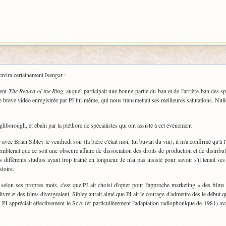
ravira certainement Isengar :
ment
The Return of the Ring
, auquel participait une bonne partie du ban et de l'arrière-ban des s
ne brève vidéo enregistrée par PJ lui-même, qui nous transmettait ses meilleures salutations. Null
ghborough, et ébahi par la pléthore de spécialistes qui ont assisté à cet événement
 avec Brian Sibley le vendredi soir (la bière c'était moi, lui buvait du vin), il m'a confirmé qu'
mblerait que ce soit une obscure affaire de dissociation des droits de production et de distribu
s différents studios ayant trop traîné en longueur. Je n'ai pas insisté pour savoir s'il tenait
stoire.
 selon ses propres mots, c'est que PJ ait choisi d'opter pour l'approche marketing « des films
re et des films divergeaient. Sibley aurait aimé que PJ ait le courage d'admettre dès le début qu'il 
PJ appréciait effectivement le SdA (et particulièrement l'adaptation radiophonique de 1981) av