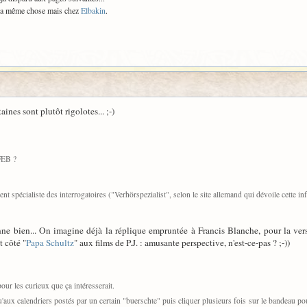
: la même chose mais chez
Elbakin
.
ines sont plutôt rigolotes... ;-)
FEB ?
ent spécialiste des interrogatoires ("Verhörspezialist", selon le site allemand qui dévoile cette i
nne bien... On imagine déjà la réplique empruntée à Francis Blanche, pour la ver
t côté "
Papa Schultz
" aux films de P.J. : amusante perspective, n'est-ce-pas ? ;-))
pour les curieux que ça intéresserait.
squ'aux calendriers postés par un certain "buerschte" puis cliquer plusieurs fois sur le bandeau pou