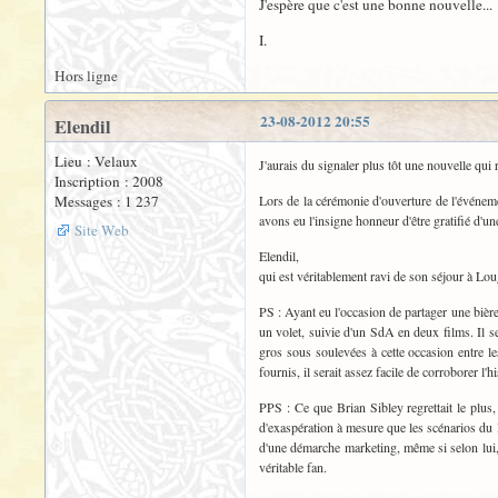
J'espère que c'est une bonne nouvelle...
I.
Hors ligne
23-08-2012 20:55
Elendil
Lieu : Velaux
J'aurais du signaler plus tôt une nouvelle qui 
Inscription : 2008
Messages : 1 237
Lors de la cérémonie d'ouverture de l'événe
avons eu l'insigne honneur d'être gratifié d'u
Site Web
Elendil,
qui est véritablement ravi de son séjour à Lou
PS : Ayant eu l'occasion de partager une bière
un volet, suivie d'un SdA en deux films. Il se
gros sous soulevées à cette occasion entre le
fournis, il serait assez facile de corroborer l'hi
PPS : Ce que Brian Sibley regrettait le plus,
d'exaspération à mesure que les scénarios du liv
d'une démarche marketing, même si selon lui, 
véritable fan.