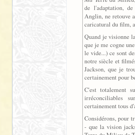
de l'adaptation, d
Anglin, ne retouve
caricatural du film,
Quand je visionne la
que je me cogne une 
le vide...) ce sont 
notre siècle et film
Jackson, que je tro
certainement pour b
C'est totalement su
irréconciliables 
certainement tous d'a
Considérons, pour tr
- que la vision jac
Terre du Milieu de T