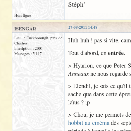
Stéph'
Hors ligne
27-08-2011 14:48
ISENGAR
Lieu : Tuckborough près de
Huh-huh ! pas si vite, cam
Chartres
Inscription : 2001
entrée
Tout d'abord, en
.
Messages : 5 117
> Hyarion, ce que Peter S
Anneaux
ne nous regarde su
> Elendil, je sais ce qu'
sache que dans cette épreu
laïus ? ;p
> Chou, je me permets de r
hobbit au cinéma
dès sept
période à laquelle les nég