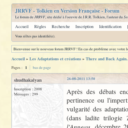
JRRVF - Tolkien en Version Française - Forum
Le forum de
JRRVF
, site dédié à l'oeuvre de J.R.R. Tolkien, l'auteur du
Se
Accueil
Règles
Recherche
Inscription
Identification
Vous n'êtes pas identifié(e).
Bienvenue sur le nouveau forum JRRVF ! En cas de problème avec votre lo
Accueil
»
Les Adaptations et créations
»
There and Back Again. 
1
Pages :
bas de page
26-08-2011 13:50
shudhakalyan
Inscription : 2008
Après des débats end
Messages : 299
pertinence ou l'impert
vulgarité des adaptat
(dans ladite trilogie
l'Anneau
, décembre 