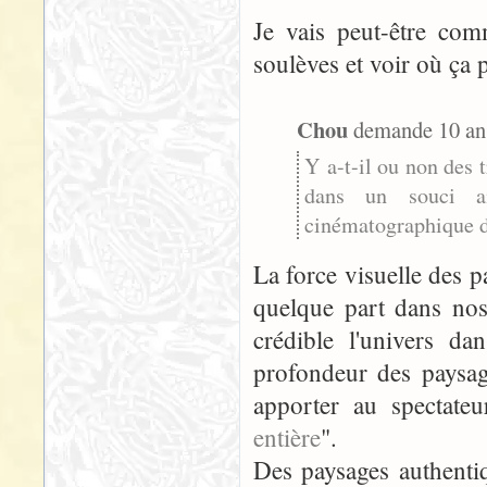
Je vais peut-être co
soulèves et voir où ça 
Chou
demande 10 ans 
Y a-t-il ou non des 
dans un souci aig
cinématographique d
La force visuelle des 
quelque part dans nos
crédible l'univers da
profondeur des paysage
apporter au spectateu
entière
".
Des paysages authenti