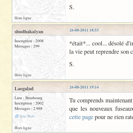
S.
Hors ligne
26-08-2011 18:53
shudhakalyan
Inscription : 2008
*était*... cool... désolé 
Messages : 299
la vie peut reprendre son c
S.
Hors ligne
26-08-2011 19:14
Laegalad
Lieu : Strasbourg
Tu comprends maintenant p
Inscription : 2002
que les nouveaux fuseaux s
Messages : 2 998
cette page
pour ne rien rate
Site Web
Hors ligne