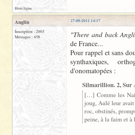
Hors ligne
27-08-2011 14:17
Anglin
Inscription : 2003
"There and back Angl
Messages : 458
de France...
Pour rappel et sans do
synthaxiques, ort
d'onomatopées :
Silmarillion. 2, Sur
[…] Comme les Nains
joug, Aulë leur avai
roc, obstinés, prompt
peine, à la faim et à 