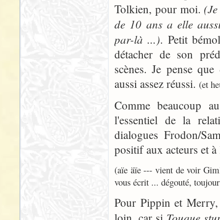
(Je
Tolkien, pour moi.
de 10 ans a elle auss
par-là ...)
. Petit bémo
détacher de son préd
scènes. Je pense que 
aussi assez réussi.
(et h
Comme beaucoup auss
l'essentiel de la rel
dialogues Frodon/Sam.
positif aux acteurs et 
(aïe äïe --- vient de voir Gi
vous écrit ... dégouté, toujour
Pour Pippin et Merry,
Touque stu
loin, car si