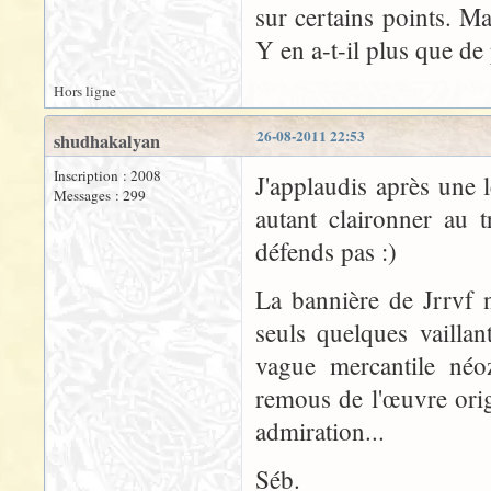
sur certains points. M
Y en a-t-il plus que de 
Hors ligne
26-08-2011 22:53
shudhakalyan
Inscription : 2008
J'applaudis après une 
Messages : 299
autant claironner au 
défends pas :)
La bannière de Jrrvf 
seuls quelques vaillan
vague mercantile néoz
remous de l'œuvre origi
admiration...
Séb.