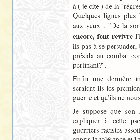
à ( je cite ) de la "régr
Quelques lignes plus 
aux yeux : "De la sort
encore, font revivre l
ils pas à se persuader,
présida au combat con
pertinant?".
Enfin une dernière in
seraient-ils les premie
guerre et qu'ils ne nou
Je suppose que son l
expliquer à cette p
guerriers racistes asso
appris la tolérance et l