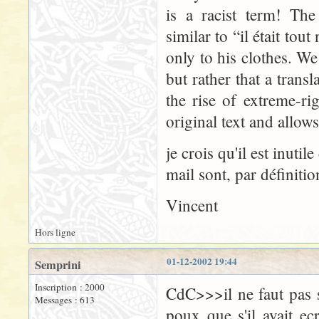
is a racist term! Th
similar to “il était tou
only to his clothes. W
but rather that a transl
the rise of extreme-ri
original text and allow
je crois qu'il est inutil
mail sont, par définitio
Vincent
Hors ligne
01-12-2002 19:44
Semprini
Inscription : 2000
CdC>>>il ne faut pas s
Messages : 613
poux que s'il avait e