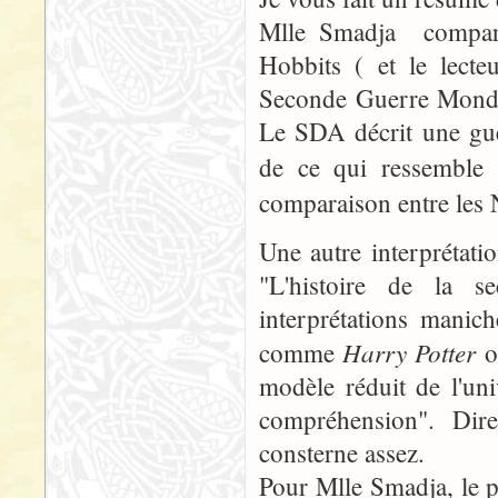
Mlle Smadja compare 
Hobbits ( et le lecte
Seconde Guerre Mondia
Le SDA décrit une gue
de ce qui ressemble
comparaison entre les N
Une autre interprétati
"L'histoire de la 
interprétations manic
Harry Potter
comme
o
modèle réduit de l'un
compréhension". Di
consterne assez.
Pour Mlle Smadja, le pl