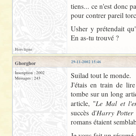
tiens... ce n'est donc p
pour contrer pareil tor
Usher y prétendait qu'
En as-tu trouvé ?
Hors ligne
29-11-2002 15:46
Ghorghor
Inscription : 2002
Suilad tout le monde.
Messages : 243
J'étais en train de lir
tombe sur un long arti
Le Mal et l'e
article, "
Harry Potter
succès d'
romans étaient semblab
Je vous fait un résumé 