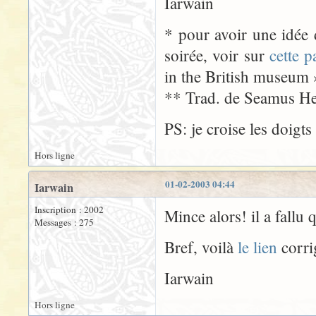
Iarwain
* pour avoir une idée 
soirée, voir sur
cette p
in the British museum 
** Trad. de Seamus H
PS: je croise les doigt
Hors ligne
01-02-2003 04:44
Iarwain
Inscription : 2002
Mince alors! il a fallu 
Messages : 275
Bref, voilà
le lien
corrig
Iarwain
Hors ligne