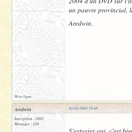
2004 d'un DVD sur l'in
un pauvre provincial, l
Aredwin.
Hors ligne
02-02-2003 19:48
Aredwin
Inscription : 2002
Messages : 220
S'extasier oui, c'est bi