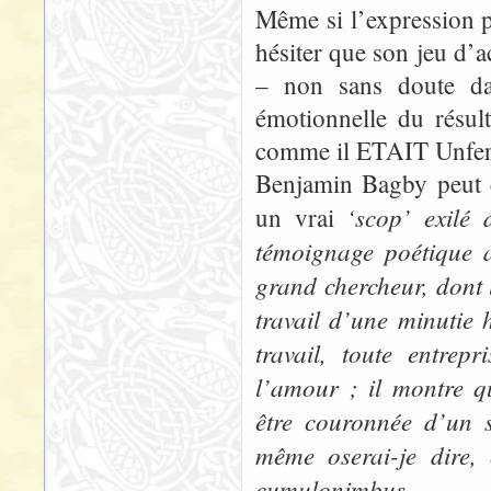
Même si l’expression p
hésiter que son jeu d’a
– non sans doute dan
émotionnelle du résul
comme il ETAIT Unfert
Benjamin Bagby peut ê
‘scop’
exilé 
un vrai
témoignage poétique a
grand chercheur, dont 
travail d’une minutie 
travail, toute entrepr
l’amour ; il montre q
être couronnée d’un 
même oserai-je dire
cumulonimbus.