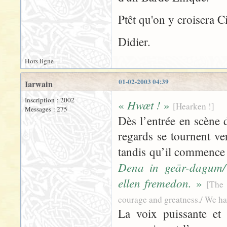
Ptêt qu'on y croisera Ci
Didier.
Hors ligne
01-02-2003 04:39
Iarwain
Inscription : 2002
Hwæt !
«
»
[Hearken !]
Messages : 275
Dès l’entrée en scène
regards se tournent ver
tandis qu’il commence
Dena in geār-dagum/
ellen fremedon.
»
[The 
courage and greatness./ We ha
La voix puissante et 