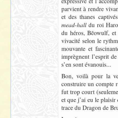
expressive et l’accom
parvient à rendre viva
et des thanes captivé
mead-hall
du roi Haro
du héros, Bēowulf, et
vivacité selon le ryth
mouvante et fascinante
imprègnent l’esprit de
s’en sont évanouis...
Bon, voilà pour la ve
construire un compte re
fut trop court (seuleme
et que j’ai eu le plais
trace du Dragon de Brum