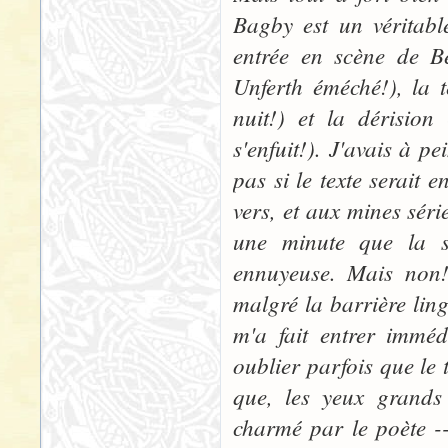
Bagby est un véritab
entrée en scène de B
Unferth éméché!), la 
nuit!) et la dérisio
s'enfuit!). J'avais à p
pas si le texte serait
vers, et aux mines séri
une minute que la so
ennuyeuse. Mais non! 
malgré la barrière ling
m'a fait entrer imméd
oublier parfois que le t
que, les yeux grands o
charmé
par le poète --