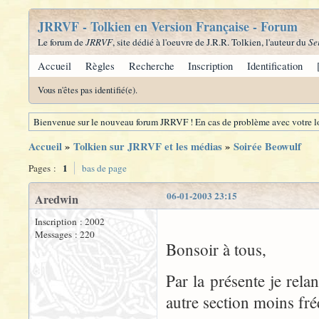
JRRVF - Tolkien en Version Française - Forum
Le forum de
JRRVF
, site dédié à l'oeuvre de J.R.R. Tolkien, l'auteur du
Se
Accueil
Règles
Recherche
Inscription
Identification
Vous n'êtes pas identifié(e).
Bienvenue sur le nouveau forum JRRVF ! En cas de problème avec votre lo
Accueil
»
Tolkien sur JRRVF et les médias
»
Soirée Beowulf
1
Pages :
bas de page
06-01-2003 23:15
Aredwin
Inscription : 2002
Messages : 220
Bonsoir à tous,
Par la présente je rela
autre section moins fr