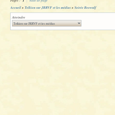
Pages :
1
haut de page
Accueil
»
Tolkien sur JRRVF et les médias
»
Soirée Beowulf
Atteindre