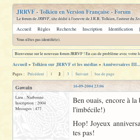
JRRVF - Tolkien en Version Française - Forum
Le forum de
JRRVF
, site dédié à l'oeuvre de J.R.R. Tolkien, l'auteur du
Se
Accueil
Règles
Recherche
Inscription
Identification
Vous n'êtes pas identifié(e).
Bienvenue sur le nouveau forum JRRVF ! En cas de problème avec votre lo
Accueil
»
Tolkien sur JRRVF et les médias
»
Anniversaires III..
2
Pages :
Précédent
1
3
Suivant
bas de page
16-09-2004 23:06
Gawain
Lieu : Narbonne
Ben ouais, encore à la 
Inscription : 2004
l'imbécile!)
Messages : 477
Hop! Joyeux anniversa
tes pas!