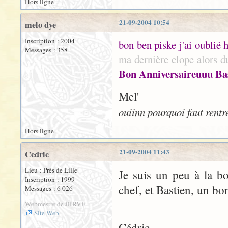
Hors ligne
21-09-2004 10:54
melo dye
Inscription : 2004
bon ben piske j'ai oublié h
Messages : 358
ma dernière clope alors du
Bon Anniversaireuuu Ba
Mel'
ouiinn pourquoi faut rentr
Hors ligne
21-09-2004 11:43
Cedric
Lieu : Près de Lille
Je suis un peu à la bo
Inscription : 1999
chef, et Bastien, un bon
Messages : 6 026
Webmestre de JRRVF
Site Web
Cédric.