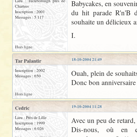
Lieu : Tuckborough près de
Babycakes, en souvenir
Chartres
du hit parade R'n'B d
Inscription : 2001
Messages : 5 117
souhaite un délicieux a
I.
Hors ligne
18-10-2004 21:49
Tar Palantir
Inscription : 2002
Ouah, plein de souhaits
Messages : 650
Donc bon anniversaire 
Hors ligne
19-10-2004 11:28
Cedric
Lieu : Près de Lille
Avec un peu de retard,
Inscription : 1999
Dis-nous, où en es
Messages : 6 026