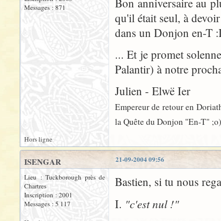
Bon anniversaire au pl
Messages : 871
qu'il était seul, à de
dans un Donjon en-T 
... Et je promet solenn
Palantir) à notre proch
Julien - Elwë Ier
Empereur de retour en Doriath,
la Quête du Donjon "En-T" ;o
Hors ligne
21-09-2004 09:56
ISENGAR
Lieu : Tuckborough près de
Bastien, si tu nous reg
Chartres
Inscription : 2001
"c'est nul !"
I.
Messages : 5 117